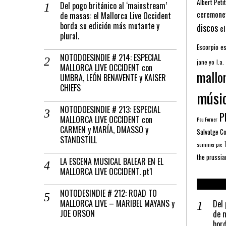
Albert Petit
Del pogo británico al ‘mainstream’
ceremone
de masas: el Mallorca Live Occident
borda su edición más mutante y
discos
el
plural.
Escorpio
es
NOTODOESINDIE # 214: ESPECIAL
jane yo
l.a.
MALLORCA LIVE OCCIDENT con
mallo
UMBRA, LEÓN BENAVENTE y KAISER
CHIEFS
músi
NOTODOESINDIE # 213: ESPECIAL
Pl
MALLORCA LIVE OCCIDENT con
Pau Forner
CARMEN y MARÍA, DMASSO y
Salvatge C
STANDSTILL
summer pie
the prussia
LA ESCENA MUSICAL BALEAR EN EL
MALLORCA LIVE OCCIDENT. pt1
NOTODESINDIE # 212: ROAD TO
MALLORCA LIVE – MARIBEL MAYANS y
Del 
JOE ORSON
de m
bord