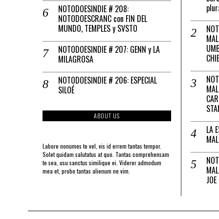
plur
NOTODOESINDIE # 208:
NOTODOESCRANC con FIN DEL
MUNDO, TEMPLES y SVSTO
NOT
MAL
UMB
NOTODOESINDIE # 207: GENN y LA
CHI
MILAGROSA
NOT
NOTODOESINDIE # 206: ESPECIAL
MAL
SILOÉ
CAR
STA
ABOUT US
LA 
MAL
Labore nonumes te vel, vis id errem tantas tempor.
Solet quidam salutatus at quo. Tantas comprehensam
NOT
te sea, usu sanctus similique ei. Viderer admodum
MAL
mea et, probo tantas alienum ne vim.
JOE