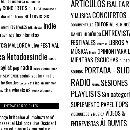
ARTÍCULOS
BALEAR
bn mallorca
blur
canciones
CONCIERTOS
y
cultura
David Bowie
CONCIERTOS
entrevistas
Y MÚSICA
 día eléctrico
Indie
EDITORIAL
EL RINC
DOCUMENTALES
FESTIVALES
 gremi
folk
hipster
ENTREVIST
los planetas
DANIEL HIGIÉNICO
Lava fizz
FESTIVALES
LIBROS Y
rca
MALLORCA LIve FESTIVAL
Interview
PARA 
MÚSICA
OPINIÓN
ca
Music
Notodoesindie
MIENTRAS ESCUCHAS
oasis
PHOTO
radio
aylist
PORTADA - SLID
pop
rock
Relatos Cortos
SOUNDS
sputnik radio
or
sputnik
SEXY SADIE
RADIO
SESIONES 
The Beatles
the indian summer
the cure
SERIES
the wheels
u2
álbumes
ns
PLAYLISTS
verano
Sin categor
TOPS
SUPLEMENTO PAPEL
ENTRADAS RECIENTES
VÍDEOS &
VIDEOJUEGOS Y MÚSICA
pogo británico al ‘mainstream’
ÁLBUMES
asas: el Mallorca Live Occident
ENTREVISTAS
a su edición más mutante y