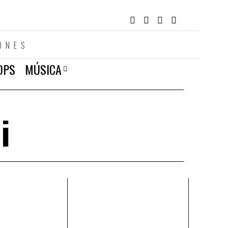
ONES
OPS
MÚSICA
i