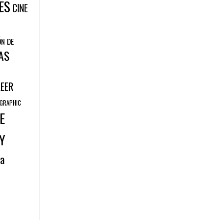
ES
CINE
ÓN DE
AS
LEER
GRAPHIC
E
Y
ía