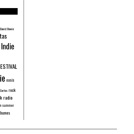
David Bowie
tas
Indie
FESTIVAL
ie
oasis
rock
 Cortos
k radio
an summer
lbumes