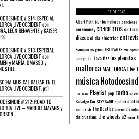
al.
ETIQUETAS
ODOESINDIE # 214: ESPECIAL
Albert Petit
bn mallorca
blur
canciones
LORCA LIVE OCCIDENT con
CONCIERTOS
ceremoney
cultura
RA, LEÓN BENAVENTE y KAISER
entrevis
EFS
discos
el día eléctrico
Escorpio
FESTIVALES
ODOESINDIE # 213: ESPECIAL
es gremi
folk
hipster
LORCA LIVE OCCIDENT con
los planetas
Lava fizz
jane yo
l.a.
MEN y MARÍA, DMASSO y
mallorca
MALLORCA LIve 
NDSTILL
música
Notodoesind
ESCENA MUSICAL BALEAR EN EL
LORCA LIVE OCCIDENT. pt1
radio
Playlist
pop
Pau Forner
Relatos
sputni
ODESINDIE # 212: ROAD TO
Salvatge Cor
sputnik
SEXY SADIE
LORCA LIVE – MARIBEL MAYANS y
The Beatles
the indi
summer pie
the cure
 ORSON
the wheels
u2
á
the prussians
verano