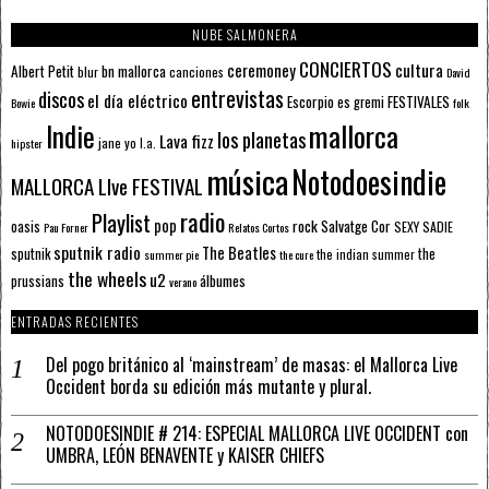
NUBE SALMONERA
CONCIERTOS
ceremoney
cultura
Albert Petit
bn mallorca
blur
canciones
David
entrevistas
discos
el día eléctrico
Escorpio
FESTIVALES
es gremi
Bowie
folk
mallorca
Indie
los planetas
Lava fizz
jane yo
l.a.
hipster
música
Notodoesindie
MALLORCA LIve FESTIVAL
radio
Playlist
pop
rock
Salvatge Cor
oasis
SEXY SADIE
Pau Forner
Relatos Cortos
sputnik radio
The Beatles
sputnik
the
the indian summer
summer pie
the cure
the wheels
u2
álbumes
prussians
verano
ENTRADAS RECIENTES
Del pogo británico al ‘mainstream’ de masas: el Mallorca Live
Occident borda su edición más mutante y plural.
NOTODOESINDIE # 214: ESPECIAL MALLORCA LIVE OCCIDENT con
UMBRA, LEÓN BENAVENTE y KAISER CHIEFS