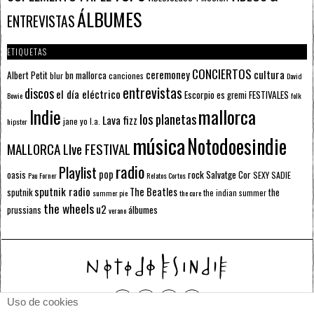
ÁLBUMES
ENTREVISTAS
ETIQUETAS
CONCIERTOS
ceremoney
cultura
Albert Petit
bn mallorca
blur
canciones
David
entrevistas
discos
el día eléctrico
Escorpio
FESTIVALES
es gremi
Bowie
folk
mallorca
Indie
los planetas
Lava fizz
jane yo
l.a.
hipster
música
Notodoesindie
MALLORCA LIve FESTIVAL
radio
Playlist
pop
rock
Salvatge Cor
oasis
SEXY SADIE
Pau Forner
Relatos Cortos
sputnik radio
The Beatles
sputnik
the
the indian summer
summer pie
the cure
the wheels
u2
álbumes
prussians
verano
Uso de cookies