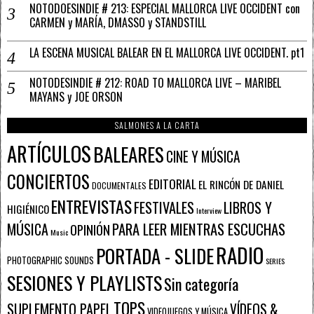
NOTODOESINDIE # 213: ESPECIAL MALLORCA LIVE OCCIDENT con
CARMEN y MARÍA, DMASSO y STANDSTILL
LA ESCENA MUSICAL BALEAR EN EL MALLORCA LIVE OCCIDENT. pt1
NOTODESINDIE # 212: ROAD TO MALLORCA LIVE – MARIBEL
MAYANS y JOE ORSON
SALMONES A LA CARTA
ARTÍCULOS
BALEARES
CINE Y MÚSICA
CONCIERTOS
EDITORIAL
EL RINCÓN DE DANIEL
DOCUMENTALES
ENTREVISTAS
FESTIVALES
LIBROS Y
HIGIÉNICO
Interview
PARA LEER MIENTRAS ESCUCHAS
MÚSICA
OPINIÓN
Music
RADIO
PORTADA - SLIDE
PHOTOGRAPHIC SOUNDS
SERIES
SESIONES Y PLAYLISTS
Sin categoría
TOPS
SUPLEMENTO PAPEL
VÍDEOS &
VIDEOJUEGOS Y MÚSICA