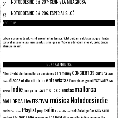
NOTODOESINDIE # 207: GENN y LA MILAGROSA
NOTODOESINDIE # 206: ESPECIAL SILOÉ
ABOUT US
Labore nonumes te vel, vis id errem tantas tempor. Solet quidam salutatus at quo. Tantas
comprehensam te sea, usu sanctus similique ei. Viderer admodum mea et, probo tantas
alienum ne vim.
NUBE SALMONERA
CONCIERTOS
ceremoney
cultura
Albert Petit
bn mallorca
blur
canciones
David
entrevistas
discos
el día eléctrico
Escorpio
FESTIVALES
es gremi
Bowie
folk
mallorca
Indie
los planetas
Lava fizz
jane yo
l.a.
hipster
música
Notodoesindie
MALLORCA LIve FESTIVAL
radio
Playlist
pop
rock
Salvatge Cor
oasis
SEXY SADIE
Pau Forner
Relatos Cortos
sputnik radio
The Beatles
sputnik
the
the indian summer
summer pie
the cure