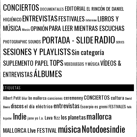
CONCIERTOS
EDITORIAL
EL RINCÓN DE DANIEL
DOCUMENTALES
ENTREVISTAS
FESTIVALES
LIBROS Y
HIGIÉNICO
Interview
PARA LEER MIENTRAS ESCUCHAS
MÚSICA
OPINIÓN
Music
RADIO
PORTADA - SLIDE
PHOTOGRAPHIC SOUNDS
SERIES
SESIONES Y PLAYLISTS
Sin categoría
TOPS
SUPLEMENTO PAPEL
VÍDEOS &
VIDEOJUEGOS Y MÚSICA
ÁLBUMES
ENTREVISTAS
ETIQUETAS
CONCIERTOS
ceremoney
cultura
Albert Petit
bn mallorca
blur
canciones
David
entrevistas
discos
el día eléctrico
Escorpio
FESTIVALES
es gremi
Bowie
folk
mallorca
Indie
los planetas
Lava fizz
jane yo
l.a.
hipster
música
Notodoesindie
MALLORCA LIve FESTIVAL