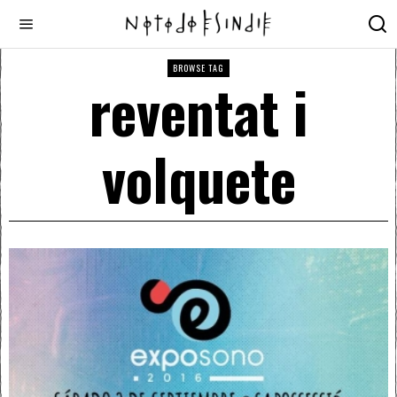
BROWSE TAG
reventat i
volquete