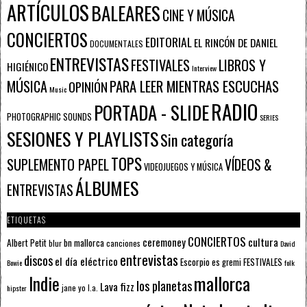
ARTÍCULOS
BALEARES
CINE Y MÚSICA
CONCIERTOS
EDITORIAL
EL RINCÓN DE DANIEL
DOCUMENTALES
ENTREVISTAS
FESTIVALES
LIBROS Y
HIGIÉNICO
Interview
PARA LEER MIENTRAS ESCUCHAS
MÚSICA
OPINIÓN
Music
RADIO
PORTADA - SLIDE
PHOTOGRAPHIC SOUNDS
SERIES
SESIONES Y PLAYLISTS
Sin categoría
TOPS
SUPLEMENTO PAPEL
VÍDEOS &
VIDEOJUEGOS Y MÚSICA
ÁLBUMES
ENTREVISTAS
ETIQUETAS
CONCIERTOS
ceremoney
cultura
Albert Petit
bn mallorca
blur
canciones
David
entrevistas
discos
el día eléctrico
Escorpio
FESTIVALES
es gremi
Bowie
folk
mallorca
Indie
los planetas
Lava fizz
jane yo
l.a.
hipster