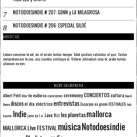
NOTODOESINDIE # 207: GENN y LA MILAGROSA
NOTODOESINDIE # 206: ESPECIAL SILOÉ
ABOUT US
Labore nonumes te vel, vis id errem tantas tempor. Solet quidam salutatus at quo. Tantas
comprehensam te sea, usu sanctus similique ei. Viderer admodum mea et, probo tantas
alienum ne vim.
NUBE SALMONERA
CONCIERTOS
ceremoney
cultura
Albert Petit
bn mallorca
blur
canciones
David
entrevistas
discos
el día eléctrico
Escorpio
FESTIVALES
es gremi
Bowie
folk
mallorca
Indie
los planetas
Lava fizz
jane yo
l.a.
hipster
música
Notodoesindie
MALLORCA LIve FESTIVAL