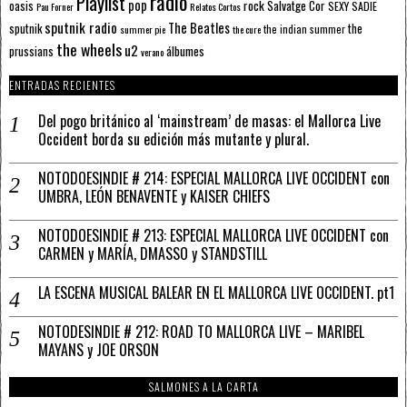
radio
Playlist
pop
rock
Salvatge Cor
oasis
SEXY SADIE
Pau Forner
Relatos Cortos
sputnik radio
The Beatles
sputnik
the
the indian summer
summer pie
the cure
the wheels
u2
álbumes
prussians
verano
ENTRADAS RECIENTES
Del pogo británico al ‘mainstream’ de masas: el Mallorca Live
Occident borda su edición más mutante y plural.
NOTODOESINDIE # 214: ESPECIAL MALLORCA LIVE OCCIDENT con
UMBRA, LEÓN BENAVENTE y KAISER CHIEFS
NOTODOESINDIE # 213: ESPECIAL MALLORCA LIVE OCCIDENT con
CARMEN y MARÍA, DMASSO y STANDSTILL
LA ESCENA MUSICAL BALEAR EN EL MALLORCA LIVE OCCIDENT. pt1
NOTODESINDIE # 212: ROAD TO MALLORCA LIVE – MARIBEL
MAYANS y JOE ORSON
SALMONES A LA CARTA