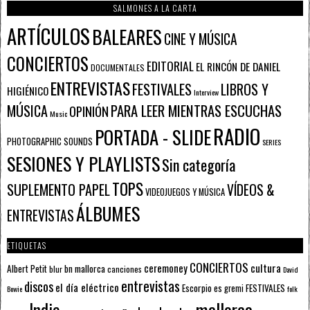
SALMONES A LA CARTA
ARTÍCULOS
BALEARES
CINE Y MÚSICA
CONCIERTOS
EDITORIAL
EL RINCÓN DE DANIEL
DOCUMENTALES
ENTREVISTAS
FESTIVALES
LIBROS Y
HIGIÉNICO
Interview
PARA LEER MIENTRAS ESCUCHAS
MÚSICA
OPINIÓN
Music
RADIO
PORTADA - SLIDE
PHOTOGRAPHIC SOUNDS
SERIES
SESIONES Y PLAYLISTS
Sin categoría
TOPS
SUPLEMENTO PAPEL
VÍDEOS &
VIDEOJUEGOS Y MÚSICA
ÁLBUMES
ENTREVISTAS
ETIQUETAS
CONCIERTOS
ceremoney
cultura
Albert Petit
bn mallorca
blur
canciones
David
entrevistas
discos
el día eléctrico
Escorpio
FESTIVALES
es gremi
Bowie
folk
mallorca
Indie