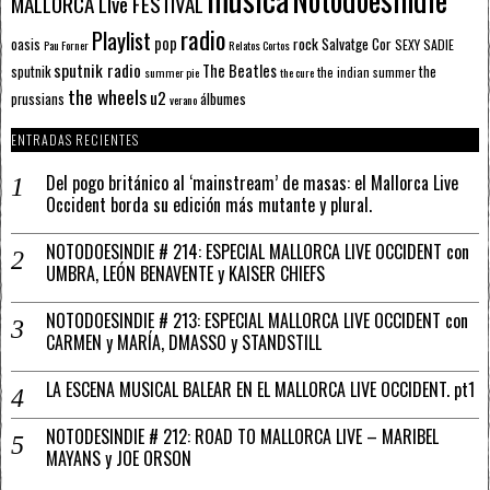
MALLORCA LIve FESTIVAL
radio
Playlist
pop
rock
Salvatge Cor
oasis
SEXY SADIE
Pau Forner
Relatos Cortos
sputnik radio
The Beatles
sputnik
the
the indian summer
summer pie
the cure
the wheels
u2
álbumes
prussians
verano
ENTRADAS RECIENTES
Del pogo británico al ‘mainstream’ de masas: el Mallorca Live
Occident borda su edición más mutante y plural.
NOTODOESINDIE # 214: ESPECIAL MALLORCA LIVE OCCIDENT con
UMBRA, LEÓN BENAVENTE y KAISER CHIEFS
NOTODOESINDIE # 213: ESPECIAL MALLORCA LIVE OCCIDENT con
CARMEN y MARÍA, DMASSO y STANDSTILL
LA ESCENA MUSICAL BALEAR EN EL MALLORCA LIVE OCCIDENT. pt1
NOTODESINDIE # 212: ROAD TO MALLORCA LIVE – MARIBEL
MAYANS y JOE ORSON