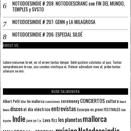
NOTODOESINDIE # 208: NOTODOESCRANC con FIN DEL MUNDO,
TEMPLES y SVSTO
NOTODOESINDIE # 207: GENN y LA MILAGROSA
NOTODOESINDIE # 206: ESPECIAL SILOÉ
ABOUT US
Labore nonumes te vel, vis id errem tantas tempor. Solet quidam salutatus at quo. Tantas
comprehensam te sea, usu sanctus similique ei. Viderer admodum mea et, probo tantas
alienum ne vim.
NUBE SALMONERA
CONCIERTOS
ceremoney
cultura
Albert Petit
bn mallorca
blur
canciones
David
entrevistas
discos
el día eléctrico
Escorpio
FESTIVALES
es gremi
Bowie
folk
mallorca
Indie
los planetas
Lava fizz
jane yo
l.a.
hipster
música
Notodoesindie