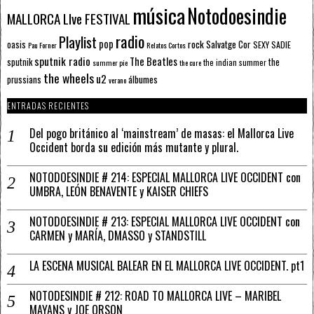
música
Notodoesindie
MALLORCA LIve FESTIVAL
radio
Playlist
pop
rock
Salvatge Cor
oasis
SEXY SADIE
Pau Forner
Relatos Cortos
sputnik radio
The Beatles
sputnik
the
the indian summer
summer pie
the cure
the wheels
u2
álbumes
prussians
verano
ENTRADAS RECIENTES
Del pogo británico al ‘mainstream’ de masas: el Mallorca Live
Occident borda su edición más mutante y plural.
NOTODOESINDIE # 214: ESPECIAL MALLORCA LIVE OCCIDENT con
UMBRA, LEÓN BENAVENTE y KAISER CHIEFS
NOTODOESINDIE # 213: ESPECIAL MALLORCA LIVE OCCIDENT con
CARMEN y MARÍA, DMASSO y STANDSTILL
LA ESCENA MUSICAL BALEAR EN EL MALLORCA LIVE OCCIDENT. pt1
NOTODESINDIE # 212: ROAD TO MALLORCA LIVE – MARIBEL
MAYANS y JOE ORSON