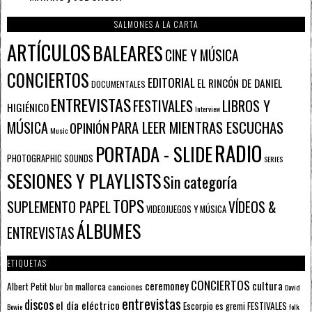
SALMONES A LA CARTA
ARTÍCULOS
BALEARES
CINE Y MÚSICA
CONCIERTOS
EDITORIAL
EL RINCÓN DE DANIEL
DOCUMENTALES
ENTREVISTAS
FESTIVALES
LIBROS Y
HIGIÉNICO
Interview
PARA LEER MIENTRAS ESCUCHAS
MÚSICA
OPINIÓN
Music
RADIO
PORTADA - SLIDE
PHOTOGRAPHIC SOUNDS
SERIES
SESIONES Y PLAYLISTS
Sin categoría
TOPS
SUPLEMENTO PAPEL
VÍDEOS &
VIDEOJUEGOS Y MÚSICA
ÁLBUMES
ENTREVISTAS
ETIQUETAS
CONCIERTOS
ceremoney
cultura
Albert Petit
bn mallorca
blur
canciones
David
entrevistas
discos
el día eléctrico
Escorpio
FESTIVALES
es gremi
Bowie
folk