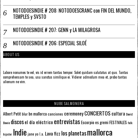
NOTODOESINDIE # 208: NOTODOESCRANC con FIN DEL MUNDO,
TEMPLES y SVSTO
NOTODOESINDIE # 207: GENN y LA MILAGROSA
NOTODOESINDIE # 206: ESPECIAL SILOÉ
ABOUT US
Labore nonumes te vel, vis id errem tantas tempor. Solet quidam salutatus at quo. Tantas
comprehensam te sea, usu sanctus similique ei. Viderer admodum mea et, probo tantas
alienum ne vim.
NUBE SALMONERA
CONCIERTOS
ceremoney
cultura
Albert Petit
bn mallorca
blur
canciones
David
entrevistas
discos
el día eléctrico
Escorpio
FESTIVALES
es gremi
Bowie
folk
mallorca
Indie
los planetas
Lava fizz
jane yo
l.a.
hipster