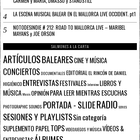
CARMEN y MARÍA, DMASSO y STANDSTILL
LA ESCENA MUSICAL BALEAR EN EL MALLORCA LIVE OCCIDENT. pt1
NOTODESINDIE # 212: ROAD TO MALLORCA LIVE – MARIBEL
MAYANS y JOE ORSON
SALMONES A LA CARTA
ARTÍCULOS
BALEARES
CINE Y MÚSICA
CONCIERTOS
EDITORIAL
EL RINCÓN DE DANIEL
DOCUMENTALES
ENTREVISTAS
FESTIVALES
LIBROS Y
HIGIÉNICO
Interview
PARA LEER MIENTRAS ESCUCHAS
MÚSICA
OPINIÓN
Music
RADIO
PORTADA - SLIDE
PHOTOGRAPHIC SOUNDS
SERIES
SESIONES Y PLAYLISTS
Sin categoría
TOPS
SUPLEMENTO PAPEL
VÍDEOS &
VIDEOJUEGOS Y MÚSICA
ÁLBUMES