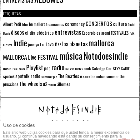
ENTREVISTAS
ETIQUETAS
CONCIERTOS
ceremoney
cultura
Albert Petit
bn mallorca
blur
canciones
David
entrevistas
discos
el día eléctrico
Escorpio
FESTIVALES
es gremi
Bowie
folk
mallorca
Indie
los planetas
Lava fizz
jane yo
l.a.
hipster
música
Notodoesindie
MALLORCA LIve FESTIVAL
radio
Playlist
pop
rock
Salvatge Cor
oasis
SEXY SADIE
Pau Forner
Relatos Cortos
sputnik radio
The Beatles
sputnik
the
the indian summer
summer pie
the cure
the wheels
u2
álbumes
prussians
verano
Uso de cookies
Este sitio web utiliza cookies para que usted tenga la mejor experiencia de
© 2014 Todos los derechos reservados.
usuario. Si continúa navegando está dando su consentimiento para la