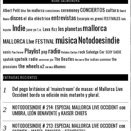
NUBE SALMONERA
CONCIERTOS
ceremoney
cultura
Albert Petit
bn mallorca
blur
canciones
David
entrevistas
discos
el día eléctrico
Escorpio
FESTIVALES
es gremi
Bowie
folk
mallorca
Indie
los planetas
Lava fizz
jane yo
l.a.
hipster
música
Notodoesindie
MALLORCA LIve FESTIVAL
radio
Playlist
pop
rock
Salvatge Cor
oasis
SEXY SADIE
Pau Forner
Relatos Cortos
sputnik radio
The Beatles
sputnik
the
the indian summer
summer pie
the cure
the wheels
u2
álbumes
prussians
verano
ENTRADAS RECIENTES
Del pogo británico al ‘mainstream’ de masas: el Mallorca Live
Occident borda su edición más mutante y plural.
NOTODOESINDIE # 214: ESPECIAL MALLORCA LIVE OCCIDENT con
UMBRA, LEÓN BENAVENTE y KAISER CHIEFS
NOTODOESINDIE # 213: ESPECIAL MALLORCA LIVE OCCIDENT con