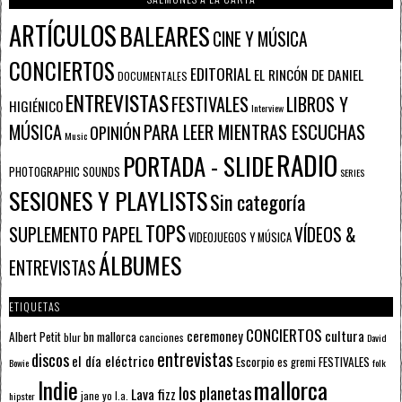
ARTÍCULOS
BALEARES
CINE Y MÚSICA
CONCIERTOS
EDITORIAL
EL RINCÓN DE DANIEL
DOCUMENTALES
ENTREVISTAS
FESTIVALES
LIBROS Y
HIGIÉNICO
Interview
PARA LEER MIENTRAS ESCUCHAS
MÚSICA
OPINIÓN
Music
RADIO
PORTADA - SLIDE
PHOTOGRAPHIC SOUNDS
SERIES
SESIONES Y PLAYLISTS
Sin categoría
TOPS
SUPLEMENTO PAPEL
VÍDEOS &
VIDEOJUEGOS Y MÚSICA
ÁLBUMES
ENTREVISTAS
ETIQUETAS
CONCIERTOS
ceremoney
cultura
Albert Petit
bn mallorca
blur
canciones
David
entrevistas
discos
el día eléctrico
Escorpio
FESTIVALES
es gremi
Bowie
folk
mallorca
Indie
los planetas
Lava fizz
jane yo
l.a.
hipster