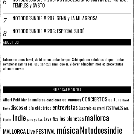
TEMPLES y SVSTO
NOTODOESINDIE # 207: GENN y LA MILAGROSA
NOTODOESINDIE # 206: ESPECIAL SILOÉ
ABOUT US
Labore nonumes te vel, vis id errem tantas tempor. Solet quidam salutatus at quo. Tantas
comprehensam te sea, usu sanctus similique ei. Viderer admodum mea et, probo tantas
alienum ne vim.
NUBE SALMONERA
CONCIERTOS
ceremoney
cultura
Albert Petit
bn mallorca
blur
canciones
David
entrevistas
discos
el día eléctrico
Escorpio
FESTIVALES
es gremi
Bowie
folk
mallorca
Indie
los planetas
Lava fizz
jane yo
l.a.
hipster
música
Notodoesindie
MALLORCA LIve FESTIVAL