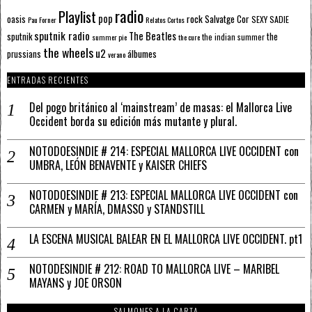
radio
Playlist
pop
rock
Salvatge Cor
oasis
SEXY SADIE
Pau Forner
Relatos Cortos
sputnik radio
The Beatles
sputnik
the
the indian summer
summer pie
the cure
the wheels
u2
álbumes
prussians
verano
ENTRADAS RECIENTES
Del pogo británico al ‘mainstream’ de masas: el Mallorca Live
Occident borda su edición más mutante y plural.
NOTODOESINDIE # 214: ESPECIAL MALLORCA LIVE OCCIDENT con
UMBRA, LEÓN BENAVENTE y KAISER CHIEFS
NOTODOESINDIE # 213: ESPECIAL MALLORCA LIVE OCCIDENT con
CARMEN y MARÍA, DMASSO y STANDSTILL
LA ESCENA MUSICAL BALEAR EN EL MALLORCA LIVE OCCIDENT. pt1
NOTODESINDIE # 212: ROAD TO MALLORCA LIVE – MARIBEL
MAYANS y JOE ORSON
SALMONES A LA CARTA