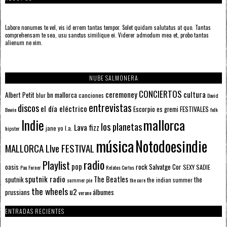
Labore nonumes te vel, vis id errem tantas tempor. Solet quidam salutatus at quo. Tantas
comprehensam te sea, usu sanctus similique ei. Viderer admodum mea et, probo tantas
alienum ne vim.
NUBE SALMONERA
CONCIERTOS
ceremoney
cultura
Albert Petit
bn mallorca
blur
canciones
David
entrevistas
discos
el día eléctrico
Escorpio
FESTIVALES
es gremi
Bowie
folk
mallorca
Indie
los planetas
Lava fizz
jane yo
l.a.
hipster
música
Notodoesindie
MALLORCA LIve FESTIVAL
radio
Playlist
pop
rock
Salvatge Cor
oasis
SEXY SADIE
Pau Forner
Relatos Cortos
sputnik radio
The Beatles
sputnik
the
the indian summer
summer pie
the cure
the wheels
u2
álbumes
prussians
verano
ENTRADAS RECIENTES