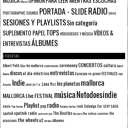
PARA LEER MIENTRAS ESCUCHAS
MÚSICA
OPINIÓN
Music
RADIO
PORTADA - SLIDE
PHOTOGRAPHIC SOUNDS
SERIES
SESIONES Y PLAYLISTS
Sin categoría
TOPS
SUPLEMENTO PAPEL
VÍDEOS &
VIDEOJUEGOS Y MÚSICA
ÁLBUMES
ENTREVISTAS
ETIQUETAS
CONCIERTOS
ceremoney
cultura
Albert Petit
bn mallorca
blur
canciones
David
entrevistas
discos
el día eléctrico
Escorpio
FESTIVALES
es gremi
Bowie
folk
mallorca
Indie
los planetas
Lava fizz
jane yo
l.a.
hipster
música
Notodoesindie
MALLORCA LIve FESTIVAL
radio
Playlist
pop
rock
Salvatge Cor
oasis
SEXY SADIE
Pau Forner
Relatos Cortos
sputnik radio
The Beatles
sputnik
the
the indian summer
summer pie
the cure
the wheels
u2
álbumes
prussians
verano