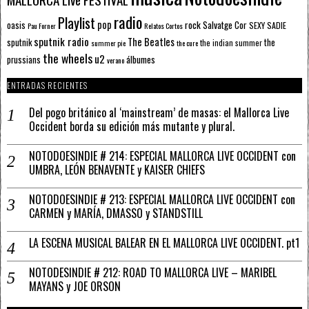
radio
Playlist
pop
rock
Salvatge Cor
oasis
SEXY SADIE
Pau Forner
Relatos Cortos
sputnik radio
The Beatles
sputnik
the
the indian summer
summer pie
the cure
the wheels
u2
álbumes
prussians
verano
ENTRADAS RECIENTES
Del pogo británico al ‘mainstream’ de masas: el Mallorca Live
Occident borda su edición más mutante y plural.
NOTODOESINDIE # 214: ESPECIAL MALLORCA LIVE OCCIDENT con
UMBRA, LEÓN BENAVENTE y KAISER CHIEFS
NOTODOESINDIE # 213: ESPECIAL MALLORCA LIVE OCCIDENT con
CARMEN y MARÍA, DMASSO y STANDSTILL
LA ESCENA MUSICAL BALEAR EN EL MALLORCA LIVE OCCIDENT. pt1
NOTODESINDIE # 212: ROAD TO MALLORCA LIVE – MARIBEL
MAYANS y JOE ORSON