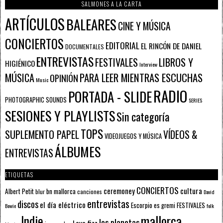
SALMONES A LA CARTA
ARTÍCULOS
BALEARES
CINE Y MÚSICA
CONCIERTOS
EDITORIAL
EL RINCÓN DE DANIEL
DOCUMENTALES
ENTREVISTAS
FESTIVALES
LIBROS Y
HIGIÉNICO
Interview
PARA LEER MIENTRAS ESCUCHAS
MÚSICA
OPINIÓN
Music
RADIO
PORTADA - SLIDE
PHOTOGRAPHIC SOUNDS
SERIES
SESIONES Y PLAYLISTS
Sin categoría
TOPS
SUPLEMENTO PAPEL
VÍDEOS &
VIDEOJUEGOS Y MÚSICA
ÁLBUMES
ENTREVISTAS
ETIQUETAS
CONCIERTOS
ceremoney
cultura
Albert Petit
bn mallorca
blur
canciones
David
entrevistas
discos
el día eléctrico
Escorpio
FESTIVALES
es gremi
Bowie
folk
mallorca
Indie
los planetas
Lava fizz