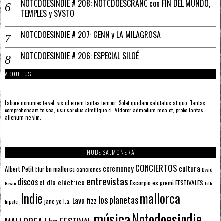
NOTODOESINDIE # 208: NOTODOESCRANC con FIN DEL MUNDO,
TEMPLES y SVSTO
NOTODOESINDIE # 207: GENN y LA MILAGROSA
NOTODOESINDIE # 206: ESPECIAL SILOÉ
ABOUT US
Labore nonumes te vel, vis id errem tantas tempor. Solet quidam salutatus at quo. Tantas
comprehensam te sea, usu sanctus similique ei. Viderer admodum mea et, probo tantas
alienum ne vim.
NUBE SALMONERA
CONCIERTOS
ceremoney
cultura
Albert Petit
bn mallorca
blur
canciones
David
entrevistas
discos
el día eléctrico
Escorpio
FESTIVALES
es gremi
Bowie
folk
mallorca
Indie
los planetas
Lava fizz
jane yo
l.a.
hipster
música
Notodoesindie
MALLORCA LIve FESTIVAL