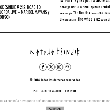
pop
Pau Forner
Relatos
sputni
ODESINDIE # 212: ROAD TO
Salvatge Cor
sputnik
SEXY SADIE
LORCA LIVE – MARIBEL MAYANS y
The Beatles
the indi
summer pie
the cure
 ORSON
the wheels
u2
á
the prussians
verano
© 2014 Todos los derechos reservados.
POLÍTICA DE PRIVACIDAD
CONTACTO
uario. Si continúa navegando está dando su consentimiento para la aceptación de l
ACEPTAR