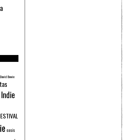
ía
David Bowie
tas
Indie
FESTIVAL
ie
oasis