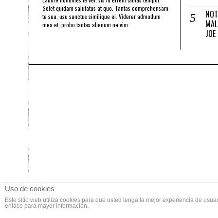
Solet quidam salutatus at quo. Tantas comprehensam
NOT
te sea, usu sanctus similique ei. Viderer admodum
MAL
mea et, probo tantas alienum ne vim.
JOE
Uso de cookies
Este sitio web utiliza cookies para que usted tenga la mejor experiencia de us
enlace para mayor información.