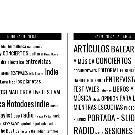
NUBE SALMONERA
SALMONES A LA CARTA
ARTÍCULOS
BALEAR
bn mallorca
blur
canciones
CONCIERTOS
y
cultura
David Bowie
CONCIERTOS
entrevistas
Y MÚSICA
 día eléctrico
Indie
EDITORIAL
EL RINC
DOCUMENTALES
FESTIVALES
 gremi
folk
hipster
ENTREVIST
los planetas
DANIEL HIGIÉNICO
Lava fizz
FESTIVALES
LIBROS Y
rca
MALLORCA LIve FESTIVAL
Interview
PARA 
MÚSICA
OPINIÓN
ca
Music
Notodoesindie
MIENTRAS ESCUCHAS
oasis
PHOTO
radio
aylist
PORTADA - SLID
pop
rock
Relatos Cortos
SOUNDS
sputnik radio
or
sputnik
SEXY SADIE
RADIO
SESIONES 
The Beatles
the indian summer
the cure
SERIES