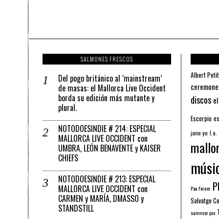
SALMONES FRESCOS
Albert Petit
Del pogo británico al ‘mainstream’
ceremone
de masas: el Mallorca Live Occident
borda su edición más mutante y
discos
el
plural.
Escorpio
es
NOTODOESINDIE # 214: ESPECIAL
jane yo
l.a.
MALLORCA LIVE OCCIDENT con
mallo
UMBRA, LEÓN BENAVENTE y KAISER
CHIEFS
músi
NOTODOESINDIE # 213: ESPECIAL
Pl
MALLORCA LIVE OCCIDENT con
Pau Forner
CARMEN y MARÍA, DMASSO y
Salvatge C
STANDSTILL
summer pie