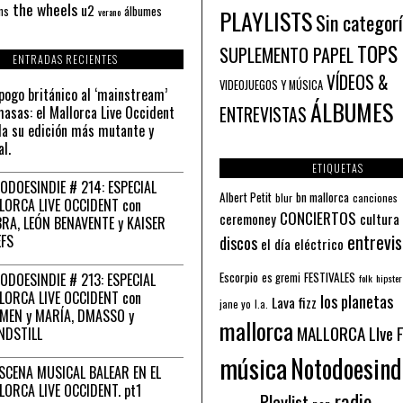
the wheels
u2
álbumes
ns
PLAYLISTS
verano
Sin categor
TOPS
SUPLEMENTO PAPEL
ENTRADAS RECIENTES
VÍDEOS &
VIDEOJUEGOS Y MÚSICA
pogo británico al ‘mainstream’
ÁLBUMES
asas: el Mallorca Live Occident
ENTREVISTAS
a su edición más mutante y
al.
ETIQUETAS
ODOESINDIE # 214: ESPECIAL
Albert Petit
bn mallorca
blur
canciones
LORCA LIVE OCCIDENT con
CONCIERTOS
ceremoney
cultura
RA, LEÓN BENAVENTE y KAISER
entrevis
EFS
discos
el día eléctrico
Escorpio
FESTIVALES
ODOESINDIE # 213: ESPECIAL
es gremi
folk
hipster
LORCA LIVE OCCIDENT con
los planetas
Lava fizz
jane yo
l.a.
MEN y MARÍA, DMASSO y
mallorca
MALLORCA LIve 
NDSTILL
música
Notodoesind
ESCENA MUSICAL BALEAR EN EL
LORCA LIVE OCCIDENT. pt1
radio
Playlist