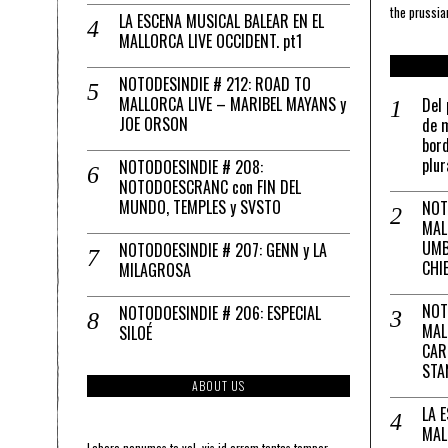
the prussia
LA ESCENA MUSICAL BALEAR EN EL
MALLORCA LIVE OCCIDENT. pt1
NOTODESINDIE # 212: ROAD TO
MALLORCA LIVE – MARIBEL MAYANS y
Del 
JOE ORSON
de m
bord
plur
NOTODOESINDIE # 208:
NOTODOESCRANC con FIN DEL
MUNDO, TEMPLES y SVSTO
NOT
MAL
UMB
NOTODOESINDIE # 207: GENN y LA
CHI
MILAGROSA
NOT
NOTODOESINDIE # 206: ESPECIAL
MAL
SILOÉ
CAR
STA
ABOUT US
LA 
MAL
Labore nonumes te vel, vis id errem tantas tempor.