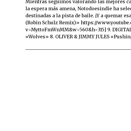
Mientras seguimos valorando las mejores ca
la espera más amena, Notodoesindie ha sele
destinadas a la pista de baile. ¡Y a quemar 
(Robin Schulz Remix)» https://www.youtube
v=MyttoFmWnMM&w=560&h=315] 9. DIGITA
«Wolves» 8. OLIVER & JIMMY JULES «Pushi