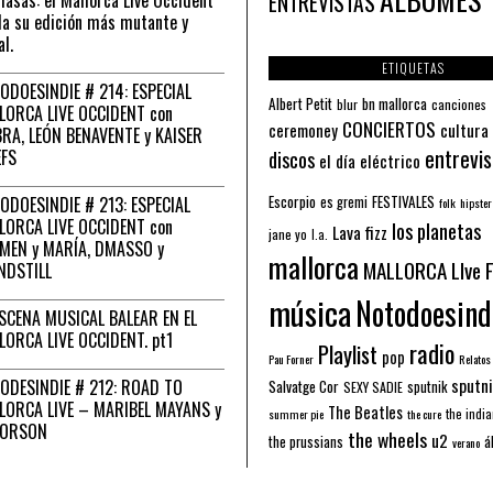
ENTREVISTAS
a su edición más mutante y
al.
ETIQUETAS
ODOESINDIE # 214: ESPECIAL
Albert Petit
bn mallorca
blur
canciones
LORCA LIVE OCCIDENT con
CONCIERTOS
ceremoney
cultura
RA, LEÓN BENAVENTE y KAISER
entrevis
EFS
discos
el día eléctrico
Escorpio
FESTIVALES
ODOESINDIE # 213: ESPECIAL
es gremi
folk
hipster
LORCA LIVE OCCIDENT con
los planetas
Lava fizz
jane yo
l.a.
MEN y MARÍA, DMASSO y
mallorca
MALLORCA LIve 
NDSTILL
música
Notodoesind
ESCENA MUSICAL BALEAR EN EL
LORCA LIVE OCCIDENT. pt1
radio
Playlist
pop
Pau Forner
Relatos
sputni
ODESINDIE # 212: ROAD TO
Salvatge Cor
sputnik
SEXY SADIE
LORCA LIVE – MARIBEL MAYANS y
The Beatles
the indi
summer pie
the cure
 ORSON
the wheels
u2
á
the prussians
verano