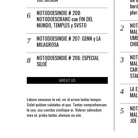
bord
plur
NOTODOESINDIE # 208:
NOTODOESCRANC con FIN DEL
MUNDO, TEMPLES y SVSTO
NOT
MAL
UMB
NOTODOESINDIE # 207: GENN y LA
CHI
MILAGROSA
NOT
NOTODOESINDIE # 206: ESPECIAL
MAL
SILOÉ
CAR
STA
ABOUT US
LA 
MAL
Labore nonumes te vel, vis id errem tantas tempor.
Solet quidam salutatus at quo. Tantas comprehensam
NOT
te sea, usu sanctus similique ei. Viderer admodum
MAL
mea et, probo tantas alienum ne vim.
JOE