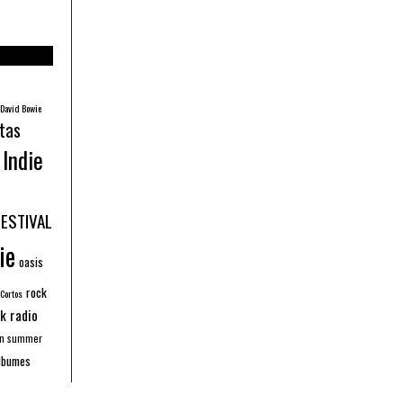
David Bowie
tas
Indie
FESTIVAL
ie
oasis
rock
 Cortos
k radio
an summer
lbumes