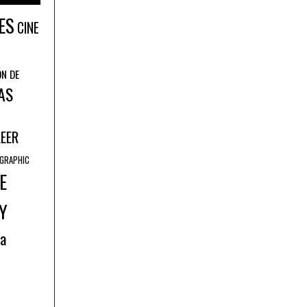
ES
CINE
ÓN DE
AS
LEER
GRAPHIC
E
Y
ía