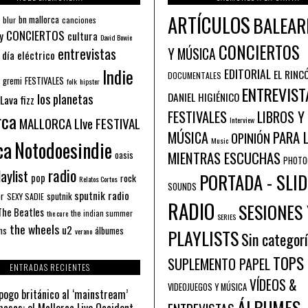
ARTÍCULOS
BALEAR
bn mallorca
blur
canciones
CONCIERTOS
y
cultura
David Bowie
CONCIERTOS
entrevistas
Y MÚSICA
 día eléctrico
Indie
EDITORIAL
EL RINC
DOCUMENTALES
FESTIVALES
 gremi
folk
hipster
ENTREVIST
los planetas
DANIEL HIGIÉNICO
Lava fizz
FESTIVALES
LIBROS Y
rca
MALLORCA LIve FESTIVAL
Interview
PARA 
MÚSICA
OPINIÓN
ca
Music
Notodoesindie
MIENTRAS ESCUCHAS
oasis
PHOTO
radio
aylist
PORTADA - SLID
pop
rock
Relatos Cortos
SOUNDS
sputnik radio
or
sputnik
SEXY SADIE
RADIO
SESIONES 
The Beatles
the indian summer
the cure
SERIES
the wheels
u2
álbumes
ns
PLAYLISTS
verano
Sin categor
TOPS
SUPLEMENTO PAPEL
ENTRADAS RECIENTES
VÍDEOS &
VIDEOJUEGOS Y MÚSICA
pogo británico al ‘mainstream’
ÁLBUMES
asas: el Mallorca Live Occident