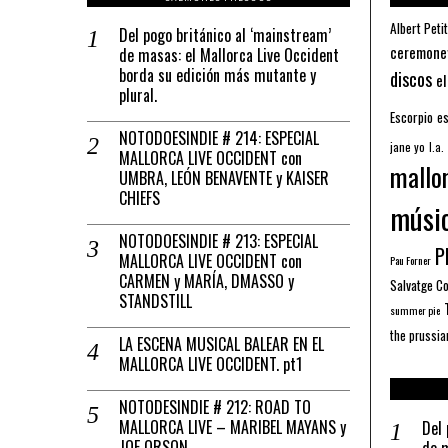
Albert Petit
Del pogo británico al ‘mainstream’
ceremone
de masas: el Mallorca Live Occident
borda su edición más mutante y
discos
el
plural.
Escorpio
es
NOTODOESINDIE # 214: ESPECIAL
jane yo
l.a.
MALLORCA LIVE OCCIDENT con
mallo
UMBRA, LEÓN BENAVENTE y KAISER
CHIEFS
músi
NOTODOESINDIE # 213: ESPECIAL
Pl
MALLORCA LIVE OCCIDENT con
Pau Forner
CARMEN y MARÍA, DMASSO y
Salvatge C
STANDSTILL
summer pie
the prussia
LA ESCENA MUSICAL BALEAR EN EL
MALLORCA LIVE OCCIDENT. pt1
NOTODESINDIE # 212: ROAD TO
MALLORCA LIVE – MARIBEL MAYANS y
Del 
JOE ORSON
de m