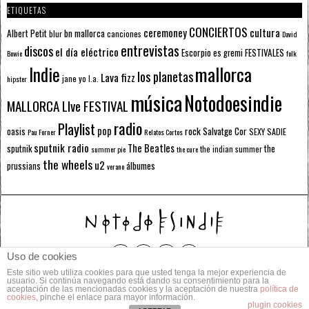
ETIQUETAS
CONCIERTOS
ceremoney
cultura
Albert Petit
bn mallorca
blur
canciones
David
entrevistas
discos
el día eléctrico
Escorpio
FESTIVALES
es gremi
Bowie
folk
mallorca
Indie
los planetas
Lava fizz
jane yo
l.a.
hipster
música
Notodoesindie
MALLORCA LIve FESTIVAL
radio
Playlist
pop
rock
Salvatge Cor
oasis
SEXY SADIE
Pau Forner
Relatos Cortos
sputnik radio
The Beatles
sputnik
the
the indian summer
summer pie
the cure
the wheels
u2
álbumes
prussians
verano
Uso de cookies
Este sitio web utiliza cookies para que usted tenga la mejor experiencia de
© 2014 Todos los derechos reservados.
usuario. Si continúa navegando está dando su consentimiento para la
aceptación de las mencionadas cookies y la aceptación de nuestra
política de
cookies
, pinche el enlace para mayor información.
POLÍTICA DE PRIVACIDAD
CONTACTO
plugin cookies