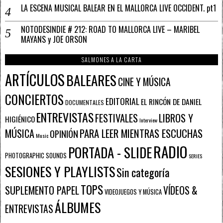
LA ESCENA MUSICAL BALEAR EN EL MALLORCA LIVE OCCIDENT. pt1
NOTODESINDIE # 212: ROAD TO MALLORCA LIVE – MARIBEL
MAYANS y JOE ORSON
SALMONES A LA CARTA
ARTÍCULOS
BALEARES
CINE Y MÚSICA
CONCIERTOS
EDITORIAL
EL RINCÓN DE DANIEL
DOCUMENTALES
ENTREVISTAS
FESTIVALES
LIBROS Y
HIGIÉNICO
Interview
PARA LEER MIENTRAS ESCUCHAS
MÚSICA
OPINIÓN
Music
RADIO
PORTADA - SLIDE
PHOTOGRAPHIC SOUNDS
SERIES
SESIONES Y PLAYLISTS
Sin categoría
TOPS
SUPLEMENTO PAPEL
VÍDEOS &
VIDEOJUEGOS Y MÚSICA
ÁLBUMES
ENTREVISTAS