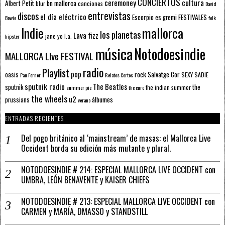
CONCIERTOS
ceremoney
cultura
Albert Petit
bn mallorca
blur
canciones
David
entrevistas
discos
el día eléctrico
Escorpio
FESTIVALES
es gremi
Bowie
folk
mallorca
Indie
los planetas
Lava fizz
jane yo
l.a.
hipster
música
Notodoesindie
MALLORCA LIve FESTIVAL
radio
Playlist
pop
rock
Salvatge Cor
oasis
SEXY SADIE
Pau Forner
Relatos Cortos
sputnik radio
The Beatles
sputnik
the
the indian summer
summer pie
the cure
the wheels
u2
álbumes
prussians
verano
ENTRADAS RECIENTES
Del pogo británico al ‘mainstream’ de masas: el Mallorca Live
Occident borda su edición más mutante y plural.
NOTODOESINDIE # 214: ESPECIAL MALLORCA LIVE OCCIDENT con
UMBRA, LEÓN BENAVENTE y KAISER CHIEFS
NOTODOESINDIE # 213: ESPECIAL MALLORCA LIVE OCCIDENT con
CARMEN y MARÍA, DMASSO y STANDSTILL