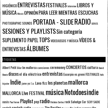
ENTREVISTAS
FESTIVALES
LIBROS Y
HIGIÉNICO
Interview
PARA LEER MIENTRAS ESCUCHAS
MÚSICA
OPINIÓN
Music
RADIO
PORTADA - SLIDE
PHOTOGRAPHIC SOUNDS
SERIES
SESIONES Y PLAYLISTS
Sin categoría
TOPS
SUPLEMENTO PAPEL
VÍDEOS &
VIDEOJUEGOS Y MÚSICA
ÁLBUMES
ENTREVISTAS
ETIQUETAS
CONCIERTOS
ceremoney
cultura
Albert Petit
bn mallorca
blur
canciones
David
entrevistas
discos
el día eléctrico
Escorpio
FESTIVALES
es gremi
Bowie
folk
mallorca
Indie
los planetas
Lava fizz
jane yo
l.a.
hipster
música
Notodoesindie
MALLORCA LIve FESTIVAL
radio
Playlist
pop
rock
Salvatge Cor
oasis
SEXY SADIE
Pau Forner
Relatos Cortos
sputnik radio
The Beatles
sputnik
the
the indian summer