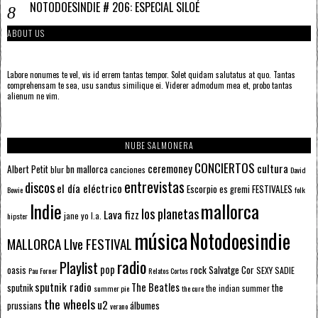
NOTODOESINDIE # 206: ESPECIAL SILOÉ
ABOUT US
Labore nonumes te vel, vis id errem tantas tempor. Solet quidam salutatus at quo. Tantas
comprehensam te sea, usu sanctus similique ei. Viderer admodum mea et, probo tantas
alienum ne vim.
NUBE SALMONERA
CONCIERTOS
ceremoney
cultura
Albert Petit
bn mallorca
blur
canciones
David
entrevistas
discos
el día eléctrico
Escorpio
FESTIVALES
es gremi
Bowie
folk
mallorca
Indie
los planetas
Lava fizz
jane yo
l.a.
hipster
música
Notodoesindie
MALLORCA LIve FESTIVAL
radio
Playlist
pop
rock
Salvatge Cor
oasis
SEXY SADIE
Pau Forner
Relatos Cortos
sputnik radio
The Beatles
sputnik
the
the indian summer
summer pie
the cure
the wheels
u2
álbumes
prussians
verano