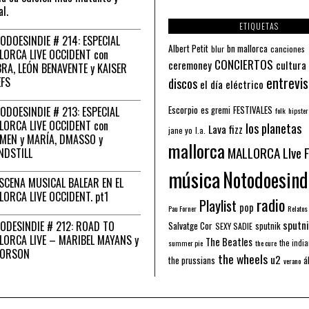
al.
ETIQUETAS
ODOESINDIE # 214: ESPECIAL
Albert Petit
bn mallorca
blur
canciones
LORCA LIVE OCCIDENT con
CONCIERTOS
ceremoney
cultura
RA, LEÓN BENAVENTE y KAISER
entrevis
EFS
discos
el día eléctrico
Escorpio
FESTIVALES
ODOESINDIE # 213: ESPECIAL
es gremi
folk
hipster
LORCA LIVE OCCIDENT con
los planetas
Lava fizz
jane yo
l.a.
MEN y MARÍA, DMASSO y
mallorca
MALLORCA LIve 
NDSTILL
música
Notodoesind
ESCENA MUSICAL BALEAR EN EL
LORCA LIVE OCCIDENT. pt1
radio
Playlist
pop
Pau Forner
Relatos
sputni
ODESINDIE # 212: ROAD TO
Salvatge Cor
sputnik
SEXY SADIE
LORCA LIVE – MARIBEL MAYANS y
The Beatles
the indi
summer pie
the cure
 ORSON
the wheels
u2
á
the prussians
verano