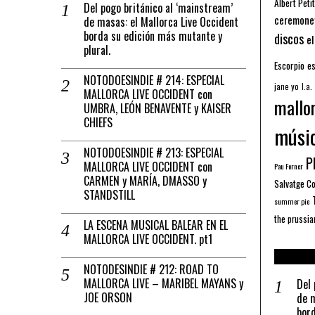
Albert Petit
Del pogo británico al ‘mainstream’
ceremone
de masas: el Mallorca Live Occident
borda su edición más mutante y
discos
el
plural.
Escorpio
es
NOTODOESINDIE # 214: ESPECIAL
jane yo
l.a.
MALLORCA LIVE OCCIDENT con
mallo
UMBRA, LEÓN BENAVENTE y KAISER
CHIEFS
músi
NOTODOESINDIE # 213: ESPECIAL
Pl
MALLORCA LIVE OCCIDENT con
Pau Forner
CARMEN y MARÍA, DMASSO y
Salvatge C
STANDSTILL
summer pie
the prussia
LA ESCENA MUSICAL BALEAR EN EL
MALLORCA LIVE OCCIDENT. pt1
NOTODESINDIE # 212: ROAD TO
MALLORCA LIVE – MARIBEL MAYANS y
Del 
JOE ORSON
de m
bord