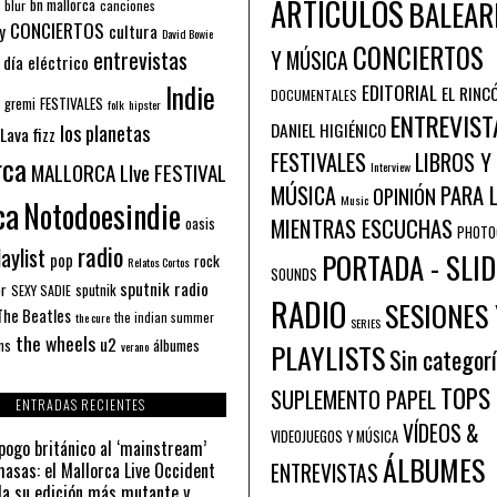
ARTÍCULOS
BALEAR
bn mallorca
blur
canciones
CONCIERTOS
y
cultura
David Bowie
CONCIERTOS
entrevistas
Y MÚSICA
 día eléctrico
Indie
EDITORIAL
EL RINC
DOCUMENTALES
FESTIVALES
 gremi
folk
hipster
ENTREVIST
los planetas
DANIEL HIGIÉNICO
Lava fizz
FESTIVALES
LIBROS Y
rca
MALLORCA LIve FESTIVAL
Interview
PARA 
MÚSICA
OPINIÓN
ca
Music
Notodoesindie
MIENTRAS ESCUCHAS
oasis
PHOTO
radio
aylist
PORTADA - SLID
pop
rock
Relatos Cortos
SOUNDS
sputnik radio
or
sputnik
SEXY SADIE
RADIO
SESIONES 
The Beatles
the indian summer
the cure
SERIES
the wheels
u2
álbumes
ns
PLAYLISTS
verano
Sin categor
TOPS
SUPLEMENTO PAPEL
ENTRADAS RECIENTES
VÍDEOS &
VIDEOJUEGOS Y MÚSICA
pogo británico al ‘mainstream’
ÁLBUMES
asas: el Mallorca Live Occident
ENTREVISTAS
a su edición más mutante y