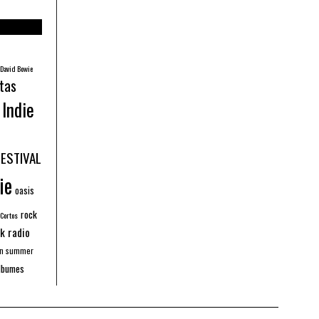
David Bowie
tas
Indie
FESTIVAL
ie
oasis
rock
 Cortos
k radio
an summer
lbumes