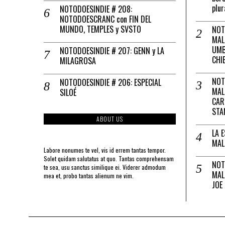
plur
NOTODOESINDIE # 208:
NOTODOESCRANC con FIN DEL
MUNDO, TEMPLES y SVSTO
NOT
MAL
UMB
NOTODOESINDIE # 207: GENN y LA
CHI
MILAGROSA
NOT
NOTODOESINDIE # 206: ESPECIAL
MAL
SILOÉ
CAR
STA
ABOUT US
LA 
MAL
Labore nonumes te vel, vis id errem tantas tempor.
Solet quidam salutatus at quo. Tantas comprehensam
NOT
te sea, usu sanctus similique ei. Viderer admodum
MAL
mea et, probo tantas alienum ne vim.
JOE