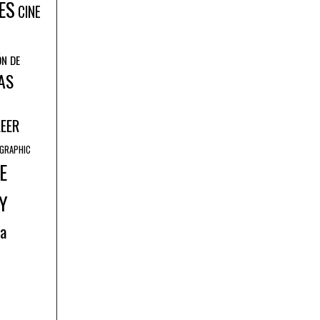
ES
CINE
ÓN DE
AS
LEER
GRAPHIC
E
Y
ía