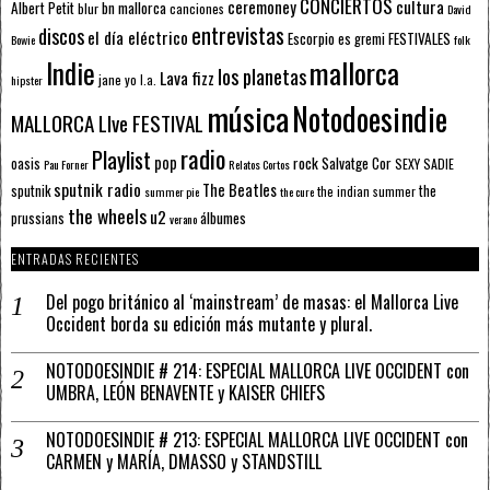
CONCIERTOS
ceremoney
cultura
Albert Petit
bn mallorca
blur
canciones
David
entrevistas
discos
el día eléctrico
Escorpio
FESTIVALES
es gremi
Bowie
folk
mallorca
Indie
los planetas
Lava fizz
jane yo
l.a.
hipster
música
Notodoesindie
MALLORCA LIve FESTIVAL
radio
Playlist
pop
rock
Salvatge Cor
oasis
SEXY SADIE
Pau Forner
Relatos Cortos
sputnik radio
The Beatles
sputnik
the
the indian summer
summer pie
the cure
the wheels
u2
álbumes
prussians
verano
ENTRADAS RECIENTES
Del pogo británico al ‘mainstream’ de masas: el Mallorca Live
Occident borda su edición más mutante y plural.
NOTODOESINDIE # 214: ESPECIAL MALLORCA LIVE OCCIDENT con
UMBRA, LEÓN BENAVENTE y KAISER CHIEFS
NOTODOESINDIE # 213: ESPECIAL MALLORCA LIVE OCCIDENT con
CARMEN y MARÍA, DMASSO y STANDSTILL