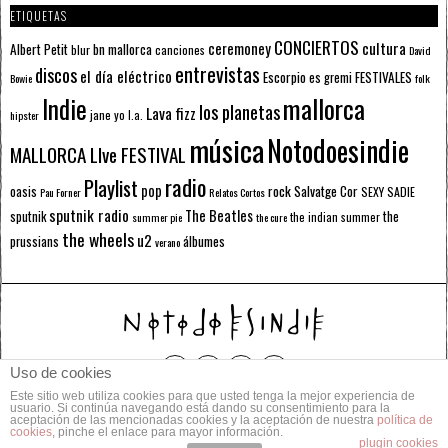
ETIQUETAS
CONCIERTOS
ceremoney
cultura
Albert Petit
bn mallorca
blur
canciones
David
entrevistas
discos
el día eléctrico
Escorpio
FESTIVALES
es gremi
Bowie
folk
mallorca
Indie
los planetas
Lava fizz
jane yo
l.a.
hipster
música
Notodoesindie
MALLORCA LIve FESTIVAL
radio
Playlist
pop
rock
Salvatge Cor
oasis
SEXY SADIE
Pau Forner
Relatos Cortos
sputnik radio
The Beatles
sputnik
the
the indian summer
summer pie
the cure
the wheels
u2
álbumes
prussians
verano
Uso de cookies
Este sitio web utiliza cookies para que usted tenga la mejor experiencia de
© 2014 Todos los derechos reservados.
usuario. Si continúa navegando está dando su consentimiento para la
aceptación de las mencionadas cookies y la aceptación de nuestra
política de
cookies
, pinche el enlace para mayor información.
POLÍTICA DE PRIVACIDAD
CONTACTO
plugin cookies