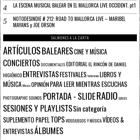
LA ESCENA MUSICAL BALEAR EN EL MALLORCA LIVE OCCIDENT. pt1
NOTODESINDIE # 212: ROAD TO MALLORCA LIVE – MARIBEL
MAYANS y JOE ORSON
SALMONES A LA CARTA
ARTÍCULOS
BALEARES
CINE Y MÚSICA
CONCIERTOS
EDITORIAL
EL RINCÓN DE DANIEL
DOCUMENTALES
ENTREVISTAS
FESTIVALES
LIBROS Y
HIGIÉNICO
Interview
PARA LEER MIENTRAS ESCUCHAS
MÚSICA
OPINIÓN
Music
RADIO
PORTADA - SLIDE
PHOTOGRAPHIC SOUNDS
SERIES
SESIONES Y PLAYLISTS
Sin categoría
TOPS
SUPLEMENTO PAPEL
VÍDEOS &
VIDEOJUEGOS Y MÚSICA
ÁLBUMES
ENTREVISTAS