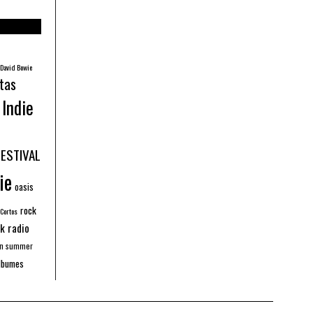
David Bowie
tas
Indie
FESTIVAL
ie
oasis
rock
 Cortos
k radio
an summer
lbumes