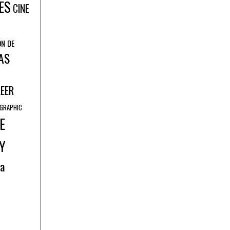
ES
CINE
ÓN DE
AS
LEER
GRAPHIC
E
Y
ía