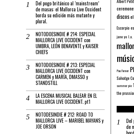
Albert Petit
Del pogo británico al ‘mainstream’
ceremone
de masas: el Mallorca Live Occident
borda su edición más mutante y
discos
el
plural.
Escorpio
es
NOTODOESINDIE # 214: ESPECIAL
jane yo
l.a.
MALLORCA LIVE OCCIDENT con
mallo
UMBRA, LEÓN BENAVENTE y KAISER
CHIEFS
músi
NOTODOESINDIE # 213: ESPECIAL
Pl
MALLORCA LIVE OCCIDENT con
Pau Forner
CARMEN y MARÍA, DMASSO y
Salvatge C
STANDSTILL
summer pie
the prussia
LA ESCENA MUSICAL BALEAR EN EL
MALLORCA LIVE OCCIDENT. pt1
NOTODESINDIE # 212: ROAD TO
MALLORCA LIVE – MARIBEL MAYANS y
Del 
JOE ORSON
de m
bord