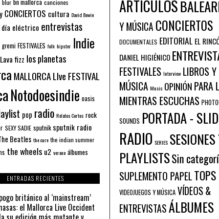
ARTÍCULOS
BALEAR
bn mallorca
blur
canciones
CONCIERTOS
y
cultura
David Bowie
CONCIERTOS
entrevistas
Y MÚSICA
 día eléctrico
Indie
EDITORIAL
EL RINC
DOCUMENTALES
FESTIVALES
 gremi
folk
hipster
ENTREVIST
los planetas
DANIEL HIGIÉNICO
Lava fizz
FESTIVALES
LIBROS Y
rca
MALLORCA LIve FESTIVAL
Interview
PARA 
MÚSICA
OPINIÓN
ca
Music
Notodoesindie
MIENTRAS ESCUCHAS
oasis
PHOTO
radio
aylist
PORTADA - SLID
pop
rock
Relatos Cortos
SOUNDS
sputnik radio
or
sputnik
SEXY SADIE
RADIO
SESIONES 
The Beatles
the indian summer
the cure
SERIES
the wheels
u2
álbumes
ns
PLAYLISTS
verano
Sin categor
TOPS
SUPLEMENTO PAPEL
ENTRADAS RECIENTES
VÍDEOS &
VIDEOJUEGOS Y MÚSICA
pogo británico al ‘mainstream’
ÁLBUMES
asas: el Mallorca Live Occident
ENTREVISTAS
a su edición más mutante y