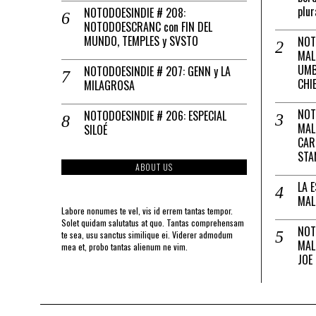
plur
NOTODOESINDIE # 208:
NOTODOESCRANC con FIN DEL
MUNDO, TEMPLES y SVSTO
NOT
MAL
UMB
NOTODOESINDIE # 207: GENN y LA
CHI
MILAGROSA
NOT
NOTODOESINDIE # 206: ESPECIAL
MAL
SILOÉ
CAR
STA
ABOUT US
LA 
MAL
Labore nonumes te vel, vis id errem tantas tempor.
Solet quidam salutatus at quo. Tantas comprehensam
NOT
te sea, usu sanctus similique ei. Viderer admodum
MAL
mea et, probo tantas alienum ne vim.
JOE