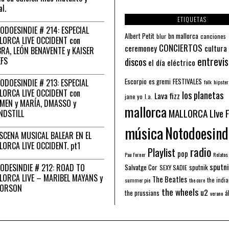
al.
ETIQUETAS
ODOESINDIE # 214: ESPECIAL
Albert Petit
bn mallorca
blur
canciones
LORCA LIVE OCCIDENT con
CONCIERTOS
ceremoney
cultura
RA, LEÓN BENAVENTE y KAISER
entrevis
EFS
discos
el día eléctrico
Escorpio
FESTIVALES
ODOESINDIE # 213: ESPECIAL
es gremi
folk
hipster
LORCA LIVE OCCIDENT con
los planetas
Lava fizz
jane yo
l.a.
MEN y MARÍA, DMASSO y
mallorca
MALLORCA LIve 
NDSTILL
música
Notodoesind
ESCENA MUSICAL BALEAR EN EL
LORCA LIVE OCCIDENT. pt1
radio
Playlist
pop
Pau Forner
Relatos
sputni
ODESINDIE # 212: ROAD TO
Salvatge Cor
sputnik
SEXY SADIE
LORCA LIVE – MARIBEL MAYANS y
The Beatles
the indi
summer pie
the cure
 ORSON
the wheels
u2
á
the prussians
verano