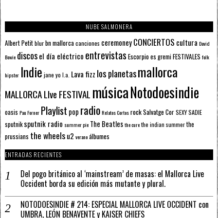
NUBE SALMONERA
CONCIERTOS
ceremoney
cultura
Albert Petit
bn mallorca
blur
canciones
David
entrevistas
discos
el día eléctrico
Escorpio
FESTIVALES
es gremi
Bowie
folk
mallorca
Indie
los planetas
Lava fizz
jane yo
l.a.
hipster
música
Notodoesindie
MALLORCA LIve FESTIVAL
radio
Playlist
pop
rock
Salvatge Cor
oasis
SEXY SADIE
Pau Forner
Relatos Cortos
sputnik radio
The Beatles
sputnik
the
the indian summer
summer pie
the cure
the wheels
u2
álbumes
prussians
verano
ENTRADAS RECIENTES
Del pogo británico al ‘mainstream’ de masas: el Mallorca Live
Occident borda su edición más mutante y plural.
NOTODOESINDIE # 214: ESPECIAL MALLORCA LIVE OCCIDENT con
UMBRA, LEÓN BENAVENTE y KAISER CHIEFS