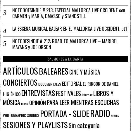
NOTODOESINDIE # 213: ESPECIAL MALLORCA LIVE OCCIDENT con
CARMEN y MARÍA, DMASSO y STANDSTILL
LA ESCENA MUSICAL BALEAR EN EL MALLORCA LIVE OCCIDENT. pt1
NOTODESINDIE # 212: ROAD TO MALLORCA LIVE – MARIBEL
MAYANS y JOE ORSON
SALMONES A LA CARTA
ARTÍCULOS
BALEARES
CINE Y MÚSICA
CONCIERTOS
EDITORIAL
EL RINCÓN DE DANIEL
DOCUMENTALES
ENTREVISTAS
FESTIVALES
LIBROS Y
HIGIÉNICO
Interview
PARA LEER MIENTRAS ESCUCHAS
MÚSICA
OPINIÓN
Music
RADIO
PORTADA - SLIDE
PHOTOGRAPHIC SOUNDS
SERIES
SESIONES Y PLAYLISTS
Sin categoría