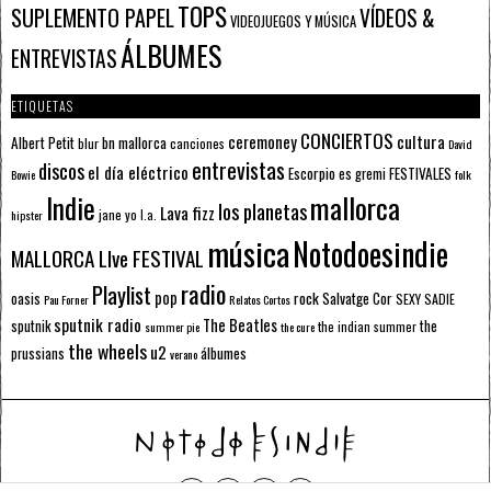
TOPS
SUPLEMENTO PAPEL
VÍDEOS &
VIDEOJUEGOS Y MÚSICA
ÁLBUMES
ENTREVISTAS
ETIQUETAS
CONCIERTOS
ceremoney
cultura
Albert Petit
bn mallorca
blur
canciones
David
entrevistas
discos
el día eléctrico
Escorpio
FESTIVALES
es gremi
Bowie
folk
mallorca
Indie
los planetas
Lava fizz
jane yo
l.a.
hipster
música
Notodoesindie
MALLORCA LIve FESTIVAL
radio
Playlist
pop
rock
Salvatge Cor
oasis
SEXY SADIE
Pau Forner
Relatos Cortos
sputnik radio
The Beatles
sputnik
the
the indian summer
summer pie
the cure
the wheels
u2
álbumes
prussians
verano