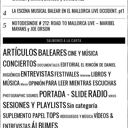
LA ESCENA MUSICAL BALEAR EN EL MALLORCA LIVE OCCIDENT. pt1
NOTODESINDIE # 212: ROAD TO MALLORCA LIVE – MARIBEL
MAYANS y JOE ORSON
SALMONES A LA CARTA
ARTÍCULOS
BALEARES
CINE Y MÚSICA
CONCIERTOS
EDITORIAL
EL RINCÓN DE DANIEL
DOCUMENTALES
ENTREVISTAS
FESTIVALES
LIBROS Y
HIGIÉNICO
Interview
PARA LEER MIENTRAS ESCUCHAS
MÚSICA
OPINIÓN
Music
RADIO
PORTADA - SLIDE
PHOTOGRAPHIC SOUNDS
SERIES
SESIONES Y PLAYLISTS
Sin categoría
TOPS
SUPLEMENTO PAPEL
VÍDEOS &
VIDEOJUEGOS Y MÚSICA
ÁLBUMES
ENTREVISTAS