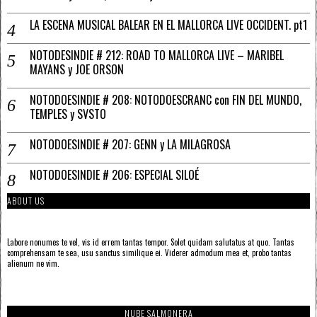
LA ESCENA MUSICAL BALEAR EN EL MALLORCA LIVE OCCIDENT. pt1
NOTODESINDIE # 212: ROAD TO MALLORCA LIVE – MARIBEL
MAYANS y JOE ORSON
NOTODOESINDIE # 208: NOTODOESCRANC con FIN DEL MUNDO,
TEMPLES y SVSTO
NOTODOESINDIE # 207: GENN y LA MILAGROSA
NOTODOESINDIE # 206: ESPECIAL SILOÉ
ABOUT US
Labore nonumes te vel, vis id errem tantas tempor. Solet quidam salutatus at quo. Tantas
comprehensam te sea, usu sanctus similique ei. Viderer admodum mea et, probo tantas
alienum ne vim.
NUBE SALMONERA