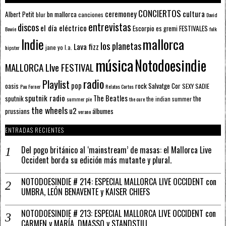
CONCIERTOS
ceremoney
cultura
Albert Petit
bn mallorca
blur
canciones
David
entrevistas
discos
el día eléctrico
Escorpio
FESTIVALES
es gremi
Bowie
folk
mallorca
Indie
los planetas
Lava fizz
jane yo
l.a.
hipster
música
Notodoesindie
MALLORCA LIve FESTIVAL
radio
Playlist
pop
rock
Salvatge Cor
oasis
SEXY SADIE
Pau Forner
Relatos Cortos
sputnik radio
The Beatles
sputnik
the
the indian summer
summer pie
the cure
the wheels
u2
álbumes
prussians
verano
ENTRADAS RECIENTES
Del pogo británico al ‘mainstream’ de masas: el Mallorca Live
Occident borda su edición más mutante y plural.
NOTODOESINDIE # 214: ESPECIAL MALLORCA LIVE OCCIDENT con
UMBRA, LEÓN BENAVENTE y KAISER CHIEFS
NOTODOESINDIE # 213: ESPECIAL MALLORCA LIVE OCCIDENT con
CARMEN y MARÍA, DMASSO y STANDSTILL