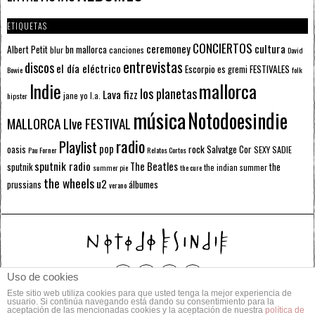
ETIQUETAS
CONCIERTOS
ceremoney
cultura
Albert Petit
bn mallorca
blur
canciones
David
entrevistas
discos
el día eléctrico
Escorpio
FESTIVALES
es gremi
Bowie
folk
mallorca
Indie
los planetas
Lava fizz
jane yo
l.a.
hipster
música
Notodoesindie
MALLORCA LIve FESTIVAL
radio
Playlist
pop
rock
Salvatge Cor
oasis
SEXY SADIE
Pau Forner
Relatos Cortos
sputnik radio
The Beatles
sputnik
the
the indian summer
summer pie
the cure
the wheels
u2
álbumes
prussians
verano
Uso de cookies
Este sitio web utiliza cookies para que usted tenga la mejor experiencia de
© 2014 Todos los derechos reservados.
usuario. Si continúa navegando está dando su consentimiento para la
aceptación de las mencionadas cookies y la aceptación de nuestra
política de