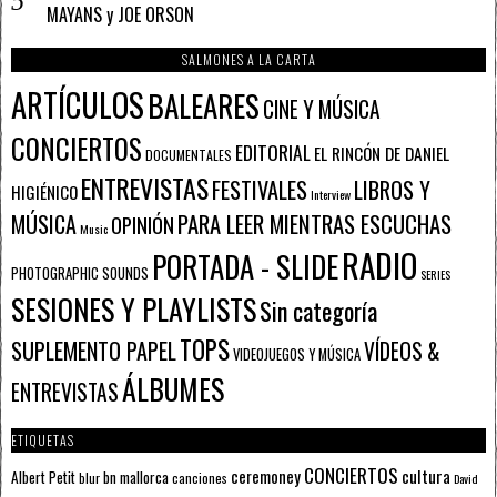
MAYANS y JOE ORSON
SALMONES A LA CARTA
ARTÍCULOS
BALEARES
CINE Y MÚSICA
CONCIERTOS
EDITORIAL
EL RINCÓN DE DANIEL
DOCUMENTALES
ENTREVISTAS
FESTIVALES
LIBROS Y
HIGIÉNICO
Interview
PARA LEER MIENTRAS ESCUCHAS
MÚSICA
OPINIÓN
Music
RADIO
PORTADA - SLIDE
PHOTOGRAPHIC SOUNDS
SERIES
SESIONES Y PLAYLISTS
Sin categoría
TOPS
SUPLEMENTO PAPEL
VÍDEOS &
VIDEOJUEGOS Y MÚSICA
ÁLBUMES
ENTREVISTAS
ETIQUETAS
CONCIERTOS
ceremoney
cultura
Albert Petit
bn mallorca
blur
canciones
David