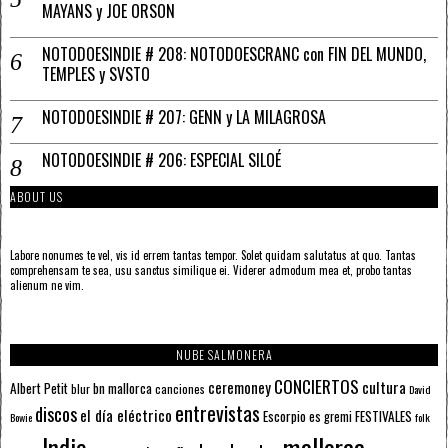
MAYANS y JOE ORSON
NOTODOESINDIE # 208: NOTODOESCRANC con FIN DEL MUNDO,
TEMPLES y SVSTO
NOTODOESINDIE # 207: GENN y LA MILAGROSA
NOTODOESINDIE # 206: ESPECIAL SILOÉ
ABOUT US
Labore nonumes te vel, vis id errem tantas tempor. Solet quidam salutatus at quo. Tantas
comprehensam te sea, usu sanctus similique ei. Viderer admodum mea et, probo tantas
alienum ne vim.
NUBE SALMONERA
CONCIERTOS
ceremoney
cultura
Albert Petit
bn mallorca
blur
canciones
David
entrevistas
discos
el día eléctrico
Escorpio
FESTIVALES
es gremi
Bowie
folk
mallorca
Indie