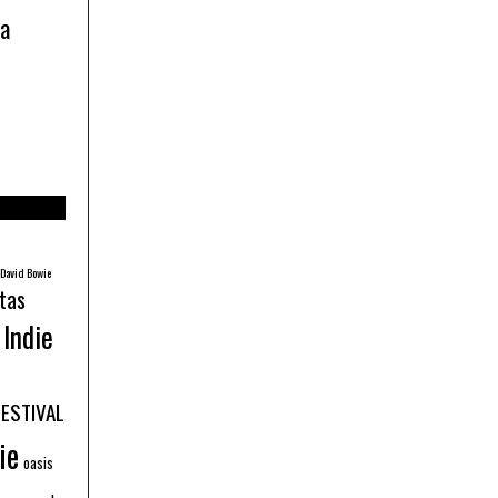
ía
David Bowie
tas
Indie
FESTIVAL
ie
oasis