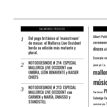
SALMONES FRESCOS
Albert Petit
Del pogo británico al ‘mainstream’
ceremone
de masas: el Mallorca Live Occident
borda su edición más mutante y
discos
el
plural.
Escorpio
es
NOTODOESINDIE # 214: ESPECIAL
jane yo
l.a.
MALLORCA LIVE OCCIDENT con
mallo
UMBRA, LEÓN BENAVENTE y KAISER
CHIEFS
músi
NOTODOESINDIE # 213: ESPECIAL
Pl
MALLORCA LIVE OCCIDENT con
Pau Forner
CARMEN y MARÍA, DMASSO y
Salvatge C
STANDSTILL
summer pie