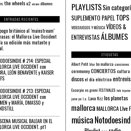
the wheels
u2
álbumes
ns
PLAYLISTS
verano
Sin categor
TOPS
SUPLEMENTO PAPEL
ENTRADAS RECIENTES
VÍDEOS &
VIDEOJUEGOS Y MÚSICA
pogo británico al ‘mainstream’
ÁLBUMES
asas: el Mallorca Live Occident
ENTREVISTAS
a su edición más mutante y
al.
ETIQUETAS
ODOESINDIE # 214: ESPECIAL
Albert Petit
bn mallorca
blur
canciones
LORCA LIVE OCCIDENT con
CONCIERTOS
ceremoney
cultura
RA, LEÓN BENAVENTE y KAISER
entrevis
EFS
discos
el día eléctrico
Escorpio
FESTIVALES
ODOESINDIE # 213: ESPECIAL
es gremi
folk
hipster
LORCA LIVE OCCIDENT con
los planetas
Lava fizz
jane yo
l.a.
MEN y MARÍA, DMASSO y
mallorca
MALLORCA LIve 
NDSTILL
música
Notodoesind
ESCENA MUSICAL BALEAR EN EL
LORCA LIVE OCCIDENT. pt1
radio
Playlist