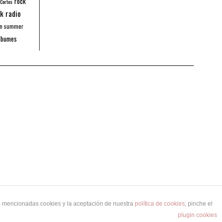
rock
 Cortos
k radio
an summer
lbumes
as mencionadas cookies y la aceptación de nuestra
política de cookies
, pinche el
plugin cookies