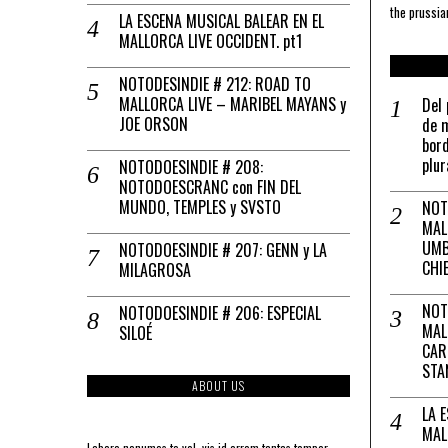
the prussia
LA ESCENA MUSICAL BALEAR EN EL
MALLORCA LIVE OCCIDENT. pt1
NOTODESINDIE # 212: ROAD TO
MALLORCA LIVE – MARIBEL MAYANS y
Del 
JOE ORSON
de m
bord
plur
NOTODOESINDIE # 208:
NOTODOESCRANC con FIN DEL
MUNDO, TEMPLES y SVSTO
NOT
MAL
UMB
NOTODOESINDIE # 207: GENN y LA
CHI
MILAGROSA
NOT
NOTODOESINDIE # 206: ESPECIAL
MAL
SILOÉ
CAR
STA
ABOUT US
LA 
MAL
Labore nonumes te vel, vis id errem tantas tempor.