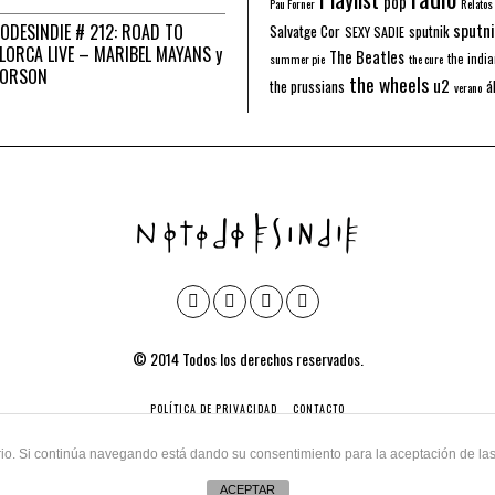
pop
Pau Forner
Relatos
sputni
ODESINDIE # 212: ROAD TO
Salvatge Cor
sputnik
SEXY SADIE
LORCA LIVE – MARIBEL MAYANS y
The Beatles
the indi
summer pie
the cure
 ORSON
the wheels
u2
á
the prussians
verano
© 2014 Todos los derechos reservados.
POLÍTICA DE PRIVACIDAD
CONTACTO
uario. Si continúa navegando está dando su consentimiento para la aceptación de l
ACEPTAR