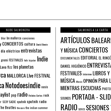
NUBE SALMONERA
SALMONES A LA CARTA
ARTÍCULOS
BALEAR
bn mallorca
blur
canciones
CONCIERTOS
y
cultura
David Bowie
CONCIERTOS
entrevistas
Y MÚSICA
 día eléctrico
Indie
EDITORIAL
EL RINC
DOCUMENTALES
FESTIVALES
 gremi
folk
hipster
ENTREVIST
los planetas
DANIEL HIGIÉNICO
Lava fizz
FESTIVALES
LIBROS Y
rca
MALLORCA LIve FESTIVAL
Interview
PARA 
MÚSICA
OPINIÓN
ca
Music
Notodoesindie
MIENTRAS ESCUCHAS
oasis
PHOTO
radio
aylist
PORTADA - SLID
pop
rock
Relatos Cortos
SOUNDS
sputnik radio
or
sputnik
SEXY SADIE
RADIO
SESIONES 
The Beatles
the indian summer
the cure
SERIES