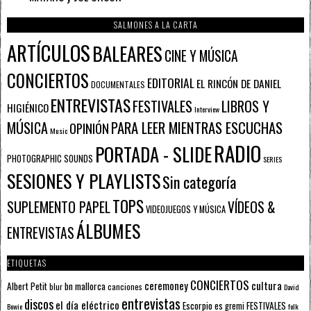
SALMONES A LA CARTA
ARTÍCULOS
BALEARES
CINE Y MÚSICA
CONCIERTOS
EDITORIAL
EL RINCÓN DE DANIEL
DOCUMENTALES
ENTREVISTAS
FESTIVALES
LIBROS Y
HIGIÉNICO
Interview
PARA LEER MIENTRAS ESCUCHAS
MÚSICA
OPINIÓN
Music
RADIO
PORTADA - SLIDE
PHOTOGRAPHIC SOUNDS
SERIES
SESIONES Y PLAYLISTS
Sin categoría
TOPS
SUPLEMENTO PAPEL
VÍDEOS &
VIDEOJUEGOS Y MÚSICA
ÁLBUMES
ENTREVISTAS
ETIQUETAS
CONCIERTOS
ceremoney
cultura
Albert Petit
bn mallorca
blur
canciones
David
entrevistas
discos
el día eléctrico
Escorpio
FESTIVALES
es gremi
Bowie
folk