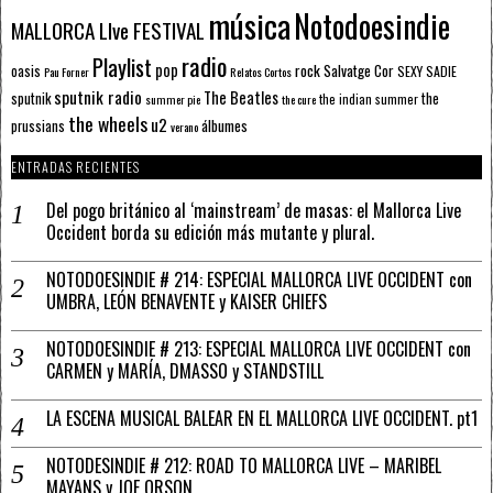
música
Notodoesindie
MALLORCA LIve FESTIVAL
radio
Playlist
pop
rock
Salvatge Cor
oasis
SEXY SADIE
Pau Forner
Relatos Cortos
sputnik radio
The Beatles
sputnik
the
the indian summer
summer pie
the cure
the wheels
u2
álbumes
prussians
verano
ENTRADAS RECIENTES
Del pogo británico al ‘mainstream’ de masas: el Mallorca Live
Occident borda su edición más mutante y plural.
NOTODOESINDIE # 214: ESPECIAL MALLORCA LIVE OCCIDENT con
UMBRA, LEÓN BENAVENTE y KAISER CHIEFS
NOTODOESINDIE # 213: ESPECIAL MALLORCA LIVE OCCIDENT con
CARMEN y MARÍA, DMASSO y STANDSTILL
LA ESCENA MUSICAL BALEAR EN EL MALLORCA LIVE OCCIDENT. pt1
NOTODESINDIE # 212: ROAD TO MALLORCA LIVE – MARIBEL
MAYANS y JOE ORSON