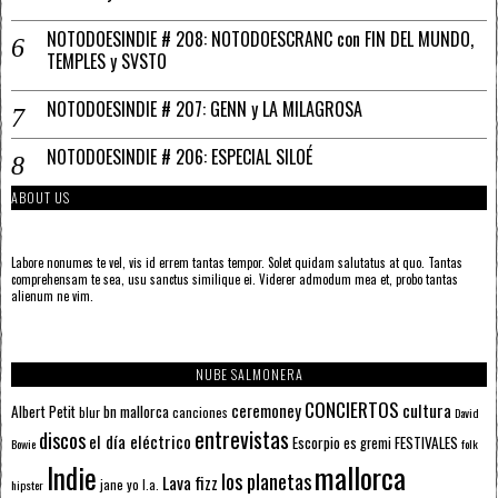
NOTODOESINDIE # 208: NOTODOESCRANC con FIN DEL MUNDO,
TEMPLES y SVSTO
NOTODOESINDIE # 207: GENN y LA MILAGROSA
NOTODOESINDIE # 206: ESPECIAL SILOÉ
ABOUT US
Labore nonumes te vel, vis id errem tantas tempor. Solet quidam salutatus at quo. Tantas
comprehensam te sea, usu sanctus similique ei. Viderer admodum mea et, probo tantas
alienum ne vim.
NUBE SALMONERA
CONCIERTOS
ceremoney
cultura
Albert Petit
bn mallorca
blur
canciones
David
entrevistas
discos
el día eléctrico
Escorpio
FESTIVALES
es gremi
Bowie
folk
mallorca
Indie
los planetas
Lava fizz
jane yo
l.a.
hipster