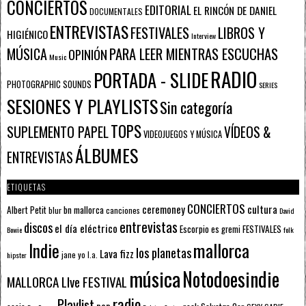
CONCIERTOS
EDITORIAL
EL RINCÓN DE DANIEL
DOCUMENTALES
ENTREVISTAS
FESTIVALES
LIBROS Y
HIGIÉNICO
Interview
PARA LEER MIENTRAS ESCUCHAS
MÚSICA
OPINIÓN
Music
RADIO
PORTADA - SLIDE
PHOTOGRAPHIC SOUNDS
SERIES
SESIONES Y PLAYLISTS
Sin categoría
TOPS
SUPLEMENTO PAPEL
VÍDEOS &
VIDEOJUEGOS Y MÚSICA
ÁLBUMES
ENTREVISTAS
ETIQUETAS
CONCIERTOS
ceremoney
cultura
Albert Petit
bn mallorca
blur
canciones
David
entrevistas
discos
el día eléctrico
Escorpio
FESTIVALES
es gremi
Bowie
folk
mallorca
Indie
los planetas
Lava fizz
jane yo
l.a.
hipster
música
Notodoesindie
MALLORCA LIve FESTIVAL
radio
Playlist