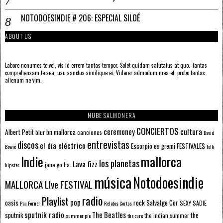
NOTODOESINDIE # 206: ESPECIAL SILOÉ
ABOUT US
Labore nonumes te vel, vis id errem tantas tempor. Solet quidam salutatus at quo. Tantas
comprehensam te sea, usu sanctus similique ei. Viderer admodum mea et, probo tantas
alienum ne vim.
NUBE SALMONERA
CONCIERTOS
ceremoney
cultura
Albert Petit
bn mallorca
blur
canciones
David
entrevistas
discos
el día eléctrico
Escorpio
FESTIVALES
es gremi
Bowie
folk
mallorca
Indie
los planetas
Lava fizz
jane yo
l.a.
hipster
música
Notodoesindie
MALLORCA LIve FESTIVAL
radio
Playlist
pop
rock
Salvatge Cor
oasis
SEXY SADIE
Pau Forner
Relatos Cortos
sputnik radio
The Beatles
sputnik
the
the indian summer
summer pie
the cure