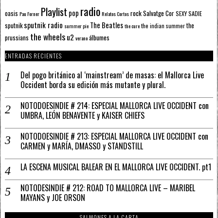
radio
Playlist
pop
rock
Salvatge Cor
oasis
SEXY SADIE
Pau Forner
Relatos Cortos
sputnik radio
The Beatles
sputnik
the
the indian summer
summer pie
the cure
the wheels
u2
álbumes
prussians
verano
ENTRADAS RECIENTES
Del pogo británico al ‘mainstream’ de masas: el Mallorca Live
Occident borda su edición más mutante y plural.
NOTODOESINDIE # 214: ESPECIAL MALLORCA LIVE OCCIDENT con
UMBRA, LEÓN BENAVENTE y KAISER CHIEFS
NOTODOESINDIE # 213: ESPECIAL MALLORCA LIVE OCCIDENT con
CARMEN y MARÍA, DMASSO y STANDSTILL
LA ESCENA MUSICAL BALEAR EN EL MALLORCA LIVE OCCIDENT. pt1
NOTODESINDIE # 212: ROAD TO MALLORCA LIVE – MARIBEL
MAYANS y JOE ORSON
SALMONES A LA CARTA