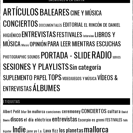
ARTÍCULOS
BALEARES
CINE Y MÚSICA
CONCIERTOS
EDITORIAL
EL RINCÓN DE DANIEL
DOCUMENTALES
ENTREVISTAS
FESTIVALES
LIBROS Y
HIGIÉNICO
Interview
PARA LEER MIENTRAS ESCUCHAS
MÚSICA
OPINIÓN
Music
RADIO
PORTADA - SLIDE
PHOTOGRAPHIC SOUNDS
SERIES
SESIONES Y PLAYLISTS
Sin categoría
TOPS
SUPLEMENTO PAPEL
VÍDEOS &
VIDEOJUEGOS Y MÚSICA
ÁLBUMES
ENTREVISTAS
ETIQUETAS
CONCIERTOS
ceremoney
cultura
Albert Petit
bn mallorca
blur
canciones
David
entrevistas
discos
el día eléctrico
Escorpio
FESTIVALES
es gremi
Bowie
folk
mallorca
Indie
los planetas
Lava fizz
jane yo
l.a.
hipster