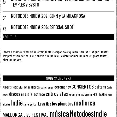
TEMPLES y SVSTO
NOTODOESINDIE # 207: GENN y LA MILAGROSA
NOTODOESINDIE # 206: ESPECIAL SILOÉ
ABOUT US
Labore nonumes te vel, vis id errem tantas tempor. Solet quidam salutatus at quo. Tantas
comprehensam te sea, usu sanctus similique ei. Viderer admodum mea et, probo tantas
alienum ne vim.
NUBE SALMONERA
CONCIERTOS
ceremoney
cultura
Albert Petit
bn mallorca
blur
canciones
David
entrevistas
discos
el día eléctrico
Escorpio
FESTIVALES
es gremi
Bowie
folk
mallorca
Indie
los planetas
Lava fizz
jane yo
l.a.
hipster
música
Notodoesindie
MALLORCA LIve FESTIVAL