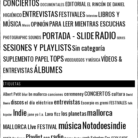
CONCIERTOS
EDITORIAL
EL RINCÓN DE DANIEL
DOCUMENTALES
ENTREVISTAS
FESTIVALES
LIBROS Y
HIGIÉNICO
Interview
PARA LEER MIENTRAS ESCUCHAS
MÚSICA
OPINIÓN
Music
RADIO
PORTADA - SLIDE
PHOTOGRAPHIC SOUNDS
SERIES
SESIONES Y PLAYLISTS
Sin categoría
TOPS
SUPLEMENTO PAPEL
VÍDEOS &
VIDEOJUEGOS Y MÚSICA
ÁLBUMES
ENTREVISTAS
ETIQUETAS
CONCIERTOS
ceremoney
cultura
Albert Petit
bn mallorca
blur
canciones
David
entrevistas
discos
el día eléctrico
Escorpio
FESTIVALES
es gremi
Bowie
folk
mallorca
Indie
los planetas
Lava fizz
jane yo
l.a.
hipster
música
Notodoesindie
MALLORCA LIve FESTIVAL
radio
Playlist
pop
rock
Salvatge Cor
oasis
SEXY SADIE