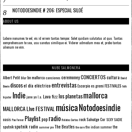
NOTODOESINDIE # 206: ESPECIAL SILOÉ
ABOUT US
Labore nonumes te vel, vis id errem tantas tempor. Solet quidam salutatus at quo. Tantas
comprehensam te sea, usu sanctus similique ei. Viderer admodum mea et, probo tantas
alienum ne vim.
NUBE SALMONERA
CONCIERTOS
ceremoney
cultura
Albert Petit
bn mallorca
blur
canciones
David
entrevistas
discos
el día eléctrico
Escorpio
FESTIVALES
es gremi
Bowie
folk
mallorca
Indie
los planetas
Lava fizz
jane yo
l.a.
hipster
música
Notodoesindie
MALLORCA LIve FESTIVAL
radio
Playlist
pop
rock
Salvatge Cor
oasis
SEXY SADIE
Pau Forner
Relatos Cortos
sputnik radio
The Beatles
sputnik
the
the indian summer
summer pie
the cure