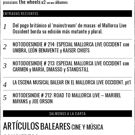
the wheels
u2
álbumes
prussians
verano
ENTRADAS RECIENTES
Del pogo británico al ‘mainstream’ de masas: el Mallorca Live
Occident borda su edición más mutante y plural.
NOTODOESINDIE # 214: ESPECIAL MALLORCA LIVE OCCIDENT con
UMBRA, LEÓN BENAVENTE y KAISER CHIEFS
NOTODOESINDIE # 213: ESPECIAL MALLORCA LIVE OCCIDENT con
CARMEN y MARÍA, DMASSO y STANDSTILL
LA ESCENA MUSICAL BALEAR EN EL MALLORCA LIVE OCCIDENT. pt1
NOTODESINDIE # 212: ROAD TO MALLORCA LIVE – MARIBEL
MAYANS y JOE ORSON
SALMONES A LA CARTA
ARTÍCULOS
BALEARES
CINE Y MÚSICA