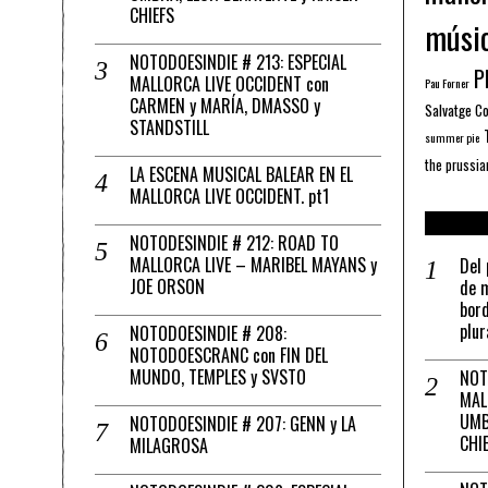
CHIEFS
músi
NOTODOESINDIE # 213: ESPECIAL
Pl
MALLORCA LIVE OCCIDENT con
Pau Forner
CARMEN y MARÍA, DMASSO y
Salvatge C
STANDSTILL
summer pie
the prussia
LA ESCENA MUSICAL BALEAR EN EL
MALLORCA LIVE OCCIDENT. pt1
NOTODESINDIE # 212: ROAD TO
MALLORCA LIVE – MARIBEL MAYANS y
Del 
JOE ORSON
de m
bord
plur
NOTODOESINDIE # 208:
NOTODOESCRANC con FIN DEL
MUNDO, TEMPLES y SVSTO
NOT
MAL
UMB
NOTODOESINDIE # 207: GENN y LA
CHI
MILAGROSA