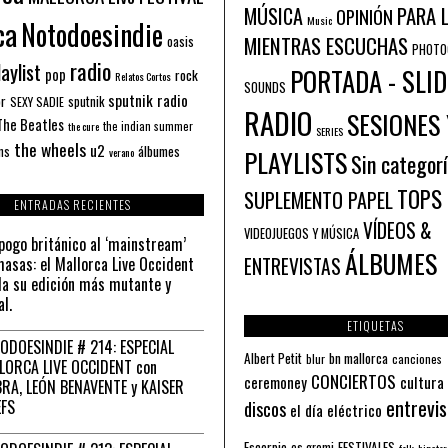
PARA 
MÚSICA
OPINIÓN
ca
Music
Notodoesindie
MIENTRAS ESCUCHAS
oasis
PHOTO
radio
aylist
PORTADA - SLID
pop
rock
Relatos Cortos
SOUNDS
sputnik radio
or
sputnik
SEXY SADIE
RADIO
SESIONES 
The Beatles
the indian summer
the cure
SERIES
the wheels
u2
álbumes
ns
PLAYLISTS
verano
Sin categor
TOPS
SUPLEMENTO PAPEL
ENTRADAS RECIENTES
VÍDEOS &
VIDEOJUEGOS Y MÚSICA
pogo británico al ‘mainstream’
ÁLBUMES
asas: el Mallorca Live Occident
ENTREVISTAS
a su edición más mutante y
al.
ETIQUETAS
ODOESINDIE # 214: ESPECIAL
Albert Petit
bn mallorca
blur
canciones
LORCA LIVE OCCIDENT con
CONCIERTOS
ceremoney
cultura
RA, LEÓN BENAVENTE y KAISER
entrevis
EFS
discos
el día eléctrico
Escorpio
FESTIVALES
es gremi