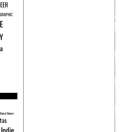
LEER
GRAPHIC
E
Y
ía
David Bowie
tas
Indie