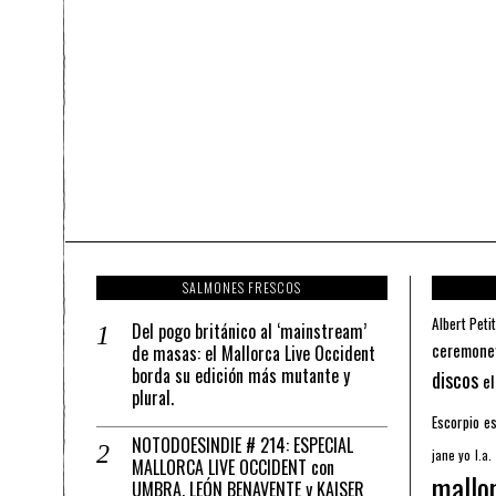
SALMONES FRESCOS
Albert Petit
Del pogo británico al ‘mainstream’
ceremone
de masas: el Mallorca Live Occident
borda su edición más mutante y
discos
el
plural.
Escorpio
es
NOTODOESINDIE # 214: ESPECIAL
jane yo
l.a.
MALLORCA LIVE OCCIDENT con
mallo
UMBRA, LEÓN BENAVENTE y KAISER