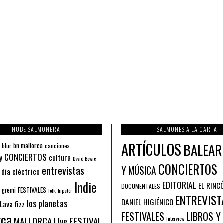
NUBE SALMONERA
SALMONES A LA CARTA
ARTÍCULOS
BALEAR
bn mallorca
blur
canciones
CONCIERTOS
y
cultura
David Bowie
CONCIERTOS
entrevistas
Y MÚSICA
 día eléctrico
Indie
EDITORIAL
EL RINC
DOCUMENTALES
FESTIVALES
 gremi
folk
hipster
ENTREVIST
los planetas
DANIEL HIGIÉNICO
Lava fizz
FESTIVALES
LIBROS Y
rca
MALLORCA LIve FESTIVAL
Interview