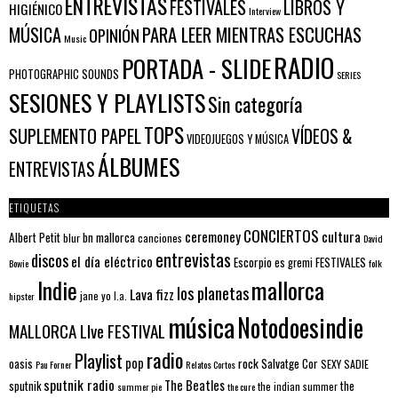
ENTREVISTAS
FESTIVALES
LIBROS Y
HIGIÉNICO
Interview
PARA LEER MIENTRAS ESCUCHAS
MÚSICA
OPINIÓN
Music
RADIO
PORTADA - SLIDE
PHOTOGRAPHIC SOUNDS
SERIES
SESIONES Y PLAYLISTS
Sin categoría
TOPS
SUPLEMENTO PAPEL
VÍDEOS &
VIDEOJUEGOS Y MÚSICA
ÁLBUMES
ENTREVISTAS
ETIQUETAS
CONCIERTOS
ceremoney
cultura
Albert Petit
bn mallorca
blur
canciones
David
entrevistas
discos
el día eléctrico
Escorpio
FESTIVALES
es gremi
Bowie
folk
mallorca
Indie
los planetas
Lava fizz
jane yo
l.a.
hipster
música
Notodoesindie
MALLORCA LIve FESTIVAL
radio
Playlist
pop
rock
Salvatge Cor
oasis
SEXY SADIE
Pau Forner
Relatos Cortos
sputnik radio
The Beatles
sputnik
the
the indian summer
summer pie
the cure