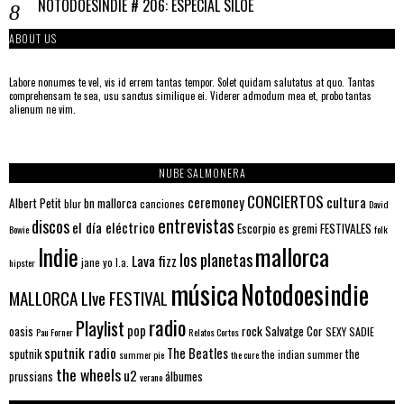
NOTODOESINDIE # 206: ESPECIAL SILOÉ
ABOUT US
Labore nonumes te vel, vis id errem tantas tempor. Solet quidam salutatus at quo. Tantas
comprehensam te sea, usu sanctus similique ei. Viderer admodum mea et, probo tantas
alienum ne vim.
NUBE SALMONERA
CONCIERTOS
ceremoney
cultura
Albert Petit
bn mallorca
blur
canciones
David
entrevistas
discos
el día eléctrico
Escorpio
FESTIVALES
es gremi
Bowie
folk
mallorca
Indie
los planetas
Lava fizz
jane yo
l.a.
hipster
música
Notodoesindie
MALLORCA LIve FESTIVAL
radio
Playlist
pop
rock
Salvatge Cor
oasis
SEXY SADIE
Pau Forner
Relatos Cortos
sputnik radio
The Beatles
sputnik
the
the indian summer
summer pie
the cure
the wheels
u2
álbumes
prussians
verano