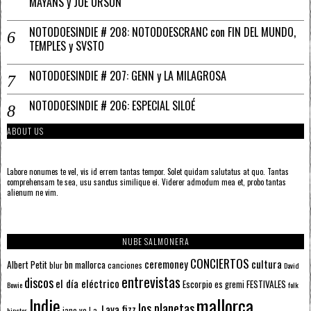
MAYANS y JOE ORSON
NOTODOESINDIE # 208: NOTODOESCRANC con FIN DEL MUNDO,
TEMPLES y SVSTO
NOTODOESINDIE # 207: GENN y LA MILAGROSA
NOTODOESINDIE # 206: ESPECIAL SILOÉ
ABOUT US
Labore nonumes te vel, vis id errem tantas tempor. Solet quidam salutatus at quo. Tantas
comprehensam te sea, usu sanctus similique ei. Viderer admodum mea et, probo tantas
alienum ne vim.
NUBE SALMONERA
CONCIERTOS
ceremoney
cultura
Albert Petit
bn mallorca
blur
canciones
David
entrevistas
discos
el día eléctrico
Escorpio
FESTIVALES
es gremi
Bowie
folk
mallorca
Indie
los planetas
Lava fizz
jane yo
l.a.
hipster