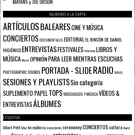
MAYANS y JOE ORSON
SALMONES A LA CARTA
ARTÍCULOS
BALEARES
CINE Y MÚSICA
CONCIERTOS
EDITORIAL
EL RINCÓN DE DANIEL
DOCUMENTALES
ENTREVISTAS
FESTIVALES
LIBROS Y
HIGIÉNICO
Interview
PARA LEER MIENTRAS ESCUCHAS
MÚSICA
OPINIÓN
Music
RADIO
PORTADA - SLIDE
PHOTOGRAPHIC SOUNDS
SERIES
SESIONES Y PLAYLISTS
Sin categoría
TOPS
SUPLEMENTO PAPEL
VÍDEOS &
VIDEOJUEGOS Y MÚSICA
ÁLBUMES
ENTREVISTAS
ETIQUETAS
CONCIERTOS
ceremoney
cultura
Albert Petit
bn mallorca
blur
canciones
David
entrevistas