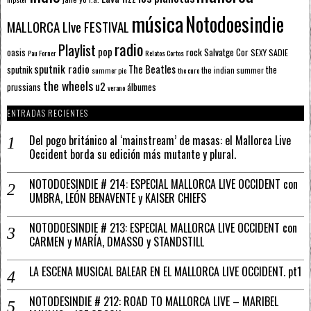
música
Notodoesindie
MALLORCA LIve FESTIVAL
radio
Playlist
pop
rock
Salvatge Cor
oasis
SEXY SADIE
Pau Forner
Relatos Cortos
sputnik radio
The Beatles
sputnik
the
the indian summer
summer pie
the cure
the wheels
u2
álbumes
prussians
verano
ENTRADAS RECIENTES
Del pogo británico al ‘mainstream’ de masas: el Mallorca Live
Occident borda su edición más mutante y plural.
NOTODOESINDIE # 214: ESPECIAL MALLORCA LIVE OCCIDENT con
UMBRA, LEÓN BENAVENTE y KAISER CHIEFS
NOTODOESINDIE # 213: ESPECIAL MALLORCA LIVE OCCIDENT con
CARMEN y MARÍA, DMASSO y STANDSTILL
LA ESCENA MUSICAL BALEAR EN EL MALLORCA LIVE OCCIDENT. pt1
NOTODESINDIE # 212: ROAD TO MALLORCA LIVE – MARIBEL