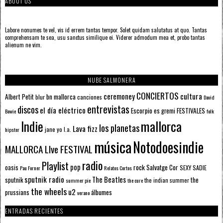
ABOUT US
Labore nonumes te vel, vis id errem tantas tempor. Solet quidam salutatus at quo. Tantas
comprehensam te sea, usu sanctus similique ei. Viderer admodum mea et, probo tantas
alienum ne vim.
NUBE SALMONERA
CONCIERTOS
ceremoney
cultura
Albert Petit
bn mallorca
blur
canciones
David
entrevistas
discos
el día eléctrico
Escorpio
FESTIVALES
es gremi
Bowie
folk
mallorca
Indie
los planetas
Lava fizz
jane yo
l.a.
hipster
música
Notodoesindie
MALLORCA LIve FESTIVAL
radio
Playlist
pop
rock
Salvatge Cor
oasis
SEXY SADIE
Pau Forner
Relatos Cortos
sputnik radio
The Beatles
sputnik
the
the indian summer
summer pie
the cure
the wheels
u2
álbumes
prussians
verano
ENTRADAS RECIENTES