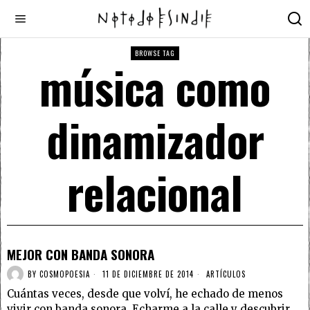
BROWSE TAG
música como
dinamizador
relacional
MEJOR CON BANDA SONORA
BY
COSMOPOESIA
11 DE DICIEMBRE DE 2014
ARTÍCULOS
Cuántas veces, desde que volví, he echado de menos
vivir con banda sonora. Echarme a la calle y descubrir