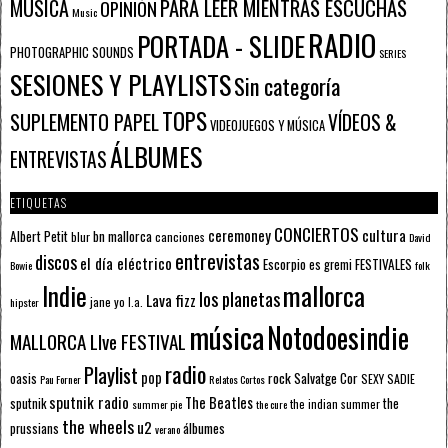
PARA LEER MIENTRAS ESCUCHAS
MÚSICA
OPINIÓN
Music
RADIO
PORTADA - SLIDE
PHOTOGRAPHIC SOUNDS
SERIES
SESIONES Y PLAYLISTS
Sin categoría
TOPS
SUPLEMENTO PAPEL
VÍDEOS &
VIDEOJUEGOS Y MÚSICA
ÁLBUMES
ENTREVISTAS
ETIQUETAS
CONCIERTOS
ceremoney
cultura
Albert Petit
bn mallorca
blur
canciones
David
entrevistas
discos
el día eléctrico
Escorpio
FESTIVALES
es gremi
Bowie
folk
mallorca
Indie
los planetas
Lava fizz
jane yo
l.a.
hipster
música
Notodoesindie
MALLORCA LIve FESTIVAL
radio
Playlist
pop
rock
Salvatge Cor
oasis
SEXY SADIE
Pau Forner
Relatos Cortos
sputnik radio
The Beatles
sputnik
the
the indian summer
summer pie
the cure
the wheels
u2
álbumes
prussians
verano