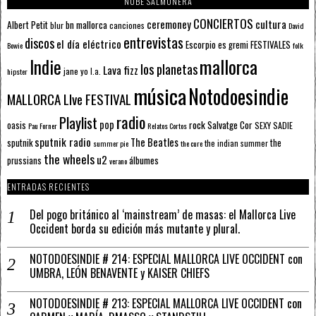
NUBE SALMONERA
CONCIERTOS
ceremoney
cultura
Albert Petit
bn mallorca
blur
canciones
David
entrevistas
discos
el día eléctrico
Escorpio
FESTIVALES
es gremi
Bowie
folk
mallorca
Indie
los planetas
Lava fizz
jane yo
l.a.
hipster
música
Notodoesindie
MALLORCA LIve FESTIVAL
radio
Playlist
pop
rock
Salvatge Cor
oasis
SEXY SADIE
Pau Forner
Relatos Cortos
sputnik radio
The Beatles
sputnik
the
the indian summer
summer pie
the cure
the wheels
u2
álbumes
prussians
verano
ENTRADAS RECIENTES
Del pogo británico al ‘mainstream’ de masas: el Mallorca Live
Occident borda su edición más mutante y plural.
NOTODOESINDIE # 214: ESPECIAL MALLORCA LIVE OCCIDENT con
UMBRA, LEÓN BENAVENTE y KAISER CHIEFS
NOTODOESINDIE # 213: ESPECIAL MALLORCA LIVE OCCIDENT con