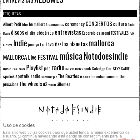
ENTREVISTAS
ETIQUETAS
CONCIERTOS
ceremoney
cultura
Albert Petit
bn mallorca
blur
canciones
David
entrevistas
discos
el día eléctrico
Escorpio
FESTIVALES
es gremi
Bowie
folk
mallorca
Indie
los planetas
Lava fizz
jane yo
l.a.
hipster
música
Notodoesindie
MALLORCA LIve FESTIVAL
radio
Playlist
pop
rock
Salvatge Cor
oasis
SEXY SADIE
Pau Forner
Relatos Cortos
sputnik radio
The Beatles
sputnik
the
the indian summer
summer pie
the cure
the wheels
u2
álbumes
prussians
verano
Uso de cookies
Este sitio web utiliza cookies para que usted tenga la mejor experiencia de
© 2014 Todos los derechos reservados.
usuario. Si continúa navegando está dando su consentimiento para la