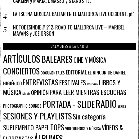
CARMEN y MARÍA, DMASSO y STANDSTILL
LA ESCENA MUSICAL BALEAR EN EL MALLORCA LIVE OCCIDENT. pt1
NOTODESINDIE # 212: ROAD TO MALLORCA LIVE – MARIBEL
MAYANS y JOE ORSON
SALMONES A LA CARTA
ARTÍCULOS
BALEARES
CINE Y MÚSICA
CONCIERTOS
EDITORIAL
EL RINCÓN DE DANIEL
DOCUMENTALES
ENTREVISTAS
FESTIVALES
LIBROS Y
HIGIÉNICO
Interview
PARA LEER MIENTRAS ESCUCHAS
MÚSICA
OPINIÓN
Music
RADIO
PORTADA - SLIDE
PHOTOGRAPHIC SOUNDS
SERIES
SESIONES Y PLAYLISTS
Sin categoría
TOPS
SUPLEMENTO PAPEL
VÍDEOS &
VIDEOJUEGOS Y MÚSICA
ÁLBUMES