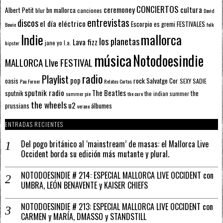
CONCIERTOS
ceremoney
cultura
Albert Petit
bn mallorca
blur
canciones
David
entrevistas
discos
el día eléctrico
Escorpio
FESTIVALES
es gremi
Bowie
folk
mallorca
Indie
los planetas
Lava fizz
jane yo
l.a.
hipster
música
Notodoesindie
MALLORCA LIve FESTIVAL
radio
Playlist
pop
rock
Salvatge Cor
oasis
SEXY SADIE
Pau Forner
Relatos Cortos
sputnik radio
The Beatles
sputnik
the
the indian summer
summer pie
the cure
the wheels
u2
álbumes
prussians
verano
ENTRADAS RECIENTES
Del pogo británico al ‘mainstream’ de masas: el Mallorca Live
Occident borda su edición más mutante y plural.
NOTODOESINDIE # 214: ESPECIAL MALLORCA LIVE OCCIDENT con
UMBRA, LEÓN BENAVENTE y KAISER CHIEFS
NOTODOESINDIE # 213: ESPECIAL MALLORCA LIVE OCCIDENT con
CARMEN y MARÍA, DMASSO y STANDSTILL