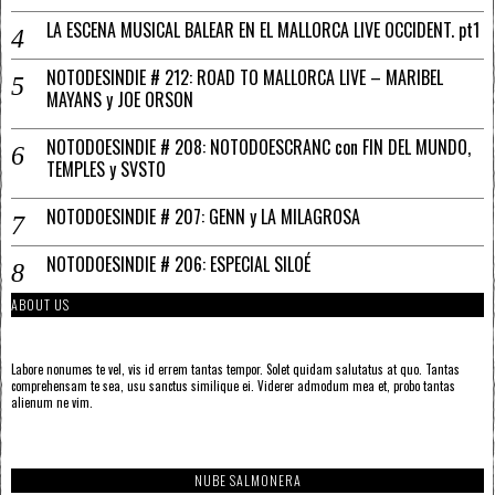
LA ESCENA MUSICAL BALEAR EN EL MALLORCA LIVE OCCIDENT. pt1
NOTODESINDIE # 212: ROAD TO MALLORCA LIVE – MARIBEL
MAYANS y JOE ORSON
NOTODOESINDIE # 208: NOTODOESCRANC con FIN DEL MUNDO,
TEMPLES y SVSTO
NOTODOESINDIE # 207: GENN y LA MILAGROSA
NOTODOESINDIE # 206: ESPECIAL SILOÉ
ABOUT US
Labore nonumes te vel, vis id errem tantas tempor. Solet quidam salutatus at quo. Tantas
comprehensam te sea, usu sanctus similique ei. Viderer admodum mea et, probo tantas
alienum ne vim.
NUBE SALMONERA