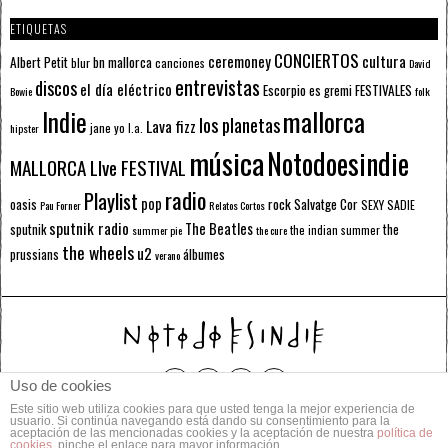
ETIQUETAS
CONCIERTOS
ceremoney
cultura
Albert Petit
bn mallorca
blur
canciones
David
entrevistas
discos
el día eléctrico
Escorpio
FESTIVALES
es gremi
Bowie
folk
mallorca
Indie
los planetas
Lava fizz
jane yo
l.a.
hipster
música
Notodoesindie
MALLORCA LIve FESTIVAL
radio
Playlist
pop
rock
Salvatge Cor
oasis
SEXY SADIE
Pau Forner
Relatos Cortos
sputnik radio
The Beatles
sputnik
the
the indian summer
summer pie
the cure
the wheels
u2
álbumes
prussians
verano
Uso de cookies
Este sitio web utiliza cookies para que usted tenga la mejor experiencia de
© 2014 Todos los derechos reservados.
usuario. Si continúa navegando está dando su consentimiento para la
aceptación de las mencionadas cookies y la aceptación de nuestra
política de
cookies
, pinche el enlace para mayor información.