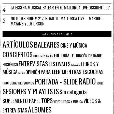
LA ESCENA MUSICAL BALEAR EN EL MALLORCA LIVE OCCIDENT. pt1
NOTODESINDIE # 212: ROAD TO MALLORCA LIVE – MARIBEL
MAYANS y JOE ORSON
SALMONES A LA CARTA
ARTÍCULOS
BALEARES
CINE Y MÚSICA
CONCIERTOS
EDITORIAL
EL RINCÓN DE DANIEL
DOCUMENTALES
ENTREVISTAS
FESTIVALES
LIBROS Y
HIGIÉNICO
Interview
PARA LEER MIENTRAS ESCUCHAS
MÚSICA
OPINIÓN
Music
RADIO
PORTADA - SLIDE
PHOTOGRAPHIC SOUNDS
SERIES
SESIONES Y PLAYLISTS
Sin categoría
TOPS
SUPLEMENTO PAPEL
VÍDEOS &
VIDEOJUEGOS Y MÚSICA
ÁLBUMES
ENTREVISTAS