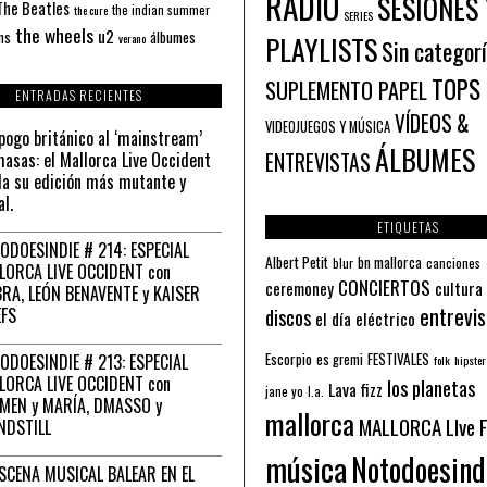
RADIO
SESIONES 
The Beatles
the indian summer
the cure
SERIES
the wheels
u2
álbumes
ns
PLAYLISTS
verano
Sin categor
TOPS
SUPLEMENTO PAPEL
ENTRADAS RECIENTES
VÍDEOS &
VIDEOJUEGOS Y MÚSICA
pogo británico al ‘mainstream’
ÁLBUMES
asas: el Mallorca Live Occident
ENTREVISTAS
a su edición más mutante y
al.
ETIQUETAS
ODOESINDIE # 214: ESPECIAL
Albert Petit
bn mallorca
blur
canciones
LORCA LIVE OCCIDENT con
CONCIERTOS
ceremoney
cultura
RA, LEÓN BENAVENTE y KAISER
entrevis
EFS
discos
el día eléctrico
Escorpio
FESTIVALES
ODOESINDIE # 213: ESPECIAL
es gremi
folk
hipster
LORCA LIVE OCCIDENT con
los planetas
Lava fizz
jane yo
l.a.
MEN y MARÍA, DMASSO y
mallorca
MALLORCA LIve 
NDSTILL
música
Notodoesind
ESCENA MUSICAL BALEAR EN EL