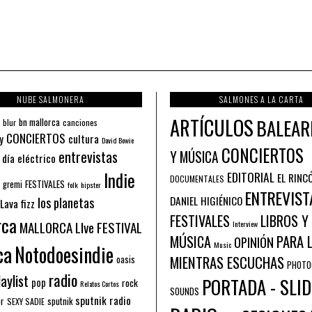
NUBE SALMONERA
SALMONES A LA CARTA
ARTÍCULOS
BALEAR
bn mallorca
blur
canciones
CONCIERTOS
y
cultura
David Bowie
CONCIERTOS
entrevistas
Y MÚSICA
 día eléctrico
Indie
EDITORIAL
EL RINC
DOCUMENTALES
FESTIVALES
 gremi
folk
hipster
ENTREVIST
los planetas
DANIEL HIGIÉNICO
Lava fizz
FESTIVALES
LIBROS Y
rca
MALLORCA LIve FESTIVAL
Interview
PARA 
MÚSICA
OPINIÓN
ca
Music
Notodoesindie
MIENTRAS ESCUCHAS
oasis
PHOTO
radio
aylist
PORTADA - SLID
pop
rock
Relatos Cortos
SOUNDS
sputnik radio
or
sputnik
SEXY SADIE