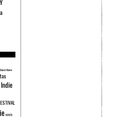
Y
ía
David Bowie
tas
Indie
FESTIVAL
ie
oasis