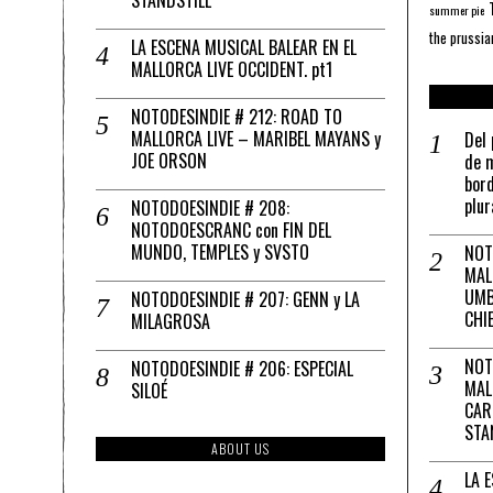
summer pie
the prussia
LA ESCENA MUSICAL BALEAR EN EL
MALLORCA LIVE OCCIDENT. pt1
NOTODESINDIE # 212: ROAD TO
MALLORCA LIVE – MARIBEL MAYANS y
Del 
JOE ORSON
de m
bord
plur
NOTODOESINDIE # 208:
NOTODOESCRANC con FIN DEL
MUNDO, TEMPLES y SVSTO
NOT
MAL
UMB
NOTODOESINDIE # 207: GENN y LA
CHI
MILAGROSA
NOT
NOTODOESINDIE # 206: ESPECIAL
MAL
SILOÉ
CAR
STA
ABOUT US
LA 