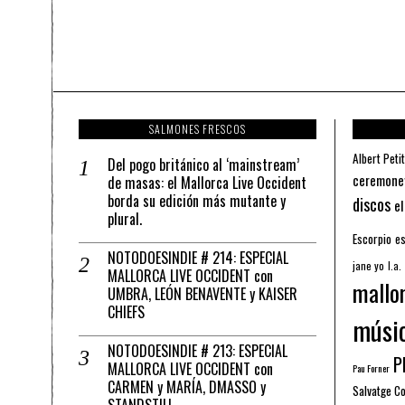
SALMONES FRESCOS
Albert Petit
Del pogo británico al ‘mainstream’
ceremone
de masas: el Mallorca Live Occident
borda su edición más mutante y
discos
el
plural.
Escorpio
es
NOTODOESINDIE # 214: ESPECIAL
jane yo
l.a.
MALLORCA LIVE OCCIDENT con
mallo
UMBRA, LEÓN BENAVENTE y KAISER
CHIEFS
músi
NOTODOESINDIE # 213: ESPECIAL
Pl
MALLORCA LIVE OCCIDENT con
Pau Forner
CARMEN y MARÍA, DMASSO y
Salvatge C
STANDSTILL