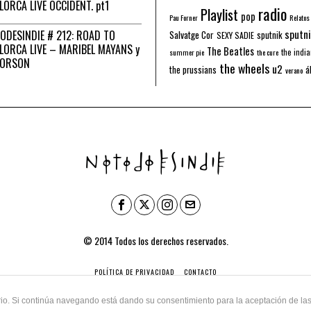
LORCA LIVE OCCIDENT. pt1
radio
Playlist
pop
Pau Forner
Relatos
sputni
ODESINDIE # 212: ROAD TO
Salvatge Cor
sputnik
SEXY SADIE
LORCA LIVE – MARIBEL MAYANS y
The Beatles
the indi
summer pie
the cure
 ORSON
the wheels
u2
á
the prussians
verano
© 2014 Todos los derechos reservados.
POLÍTICA DE PRIVACIDAD
CONTACTO
uario. Si continúa navegando está dando su consentimiento para la aceptación de l