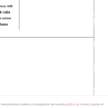
rock
 Cortos
k radio
an summer
lbumes
as mencionadas cookies y la aceptación de nuestra
política de cookies
, pinche el