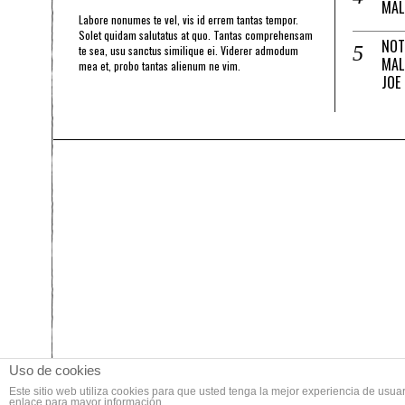
MAL
Labore nonumes te vel, vis id errem tantas tempor.
Solet quidam salutatus at quo. Tantas comprehensam
NOT
te sea, usu sanctus similique ei. Viderer admodum
MAL
mea et, probo tantas alienum ne vim.
JOE
Uso de cookies
Este sitio web utiliza cookies para que usted tenga la mejor experiencia de us
enlace para mayor información.