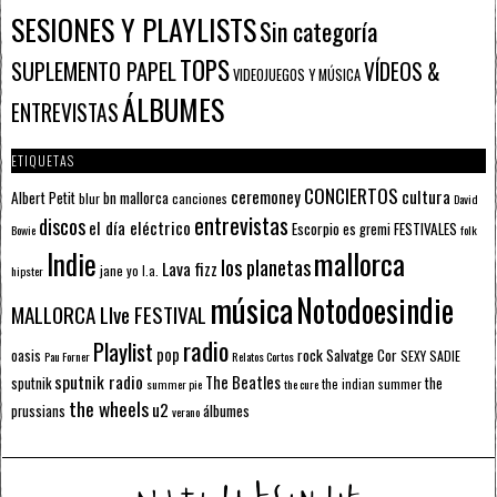
SESIONES Y PLAYLISTS
Sin categoría
TOPS
SUPLEMENTO PAPEL
VÍDEOS &
VIDEOJUEGOS Y MÚSICA
ÁLBUMES
ENTREVISTAS
ETIQUETAS
CONCIERTOS
ceremoney
cultura
Albert Petit
bn mallorca
blur
canciones
David
entrevistas
discos
el día eléctrico
Escorpio
FESTIVALES
es gremi
Bowie
folk
mallorca
Indie
los planetas
Lava fizz
jane yo
l.a.
hipster
música
Notodoesindie
MALLORCA LIve FESTIVAL
radio
Playlist
pop
rock
Salvatge Cor
oasis
SEXY SADIE
Pau Forner
Relatos Cortos
sputnik radio
The Beatles
sputnik
the
the indian summer
summer pie
the cure
the wheels
u2
álbumes
prussians
verano