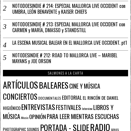
NOTODOESINDIE # 214: ESPECIAL MALLORCA LIVE OCCIDENT con
UMBRA, LEÓN BENAVENTE y KAISER CHIEFS
NOTODOESINDIE # 213: ESPECIAL MALLORCA LIVE OCCIDENT con
CARMEN y MARÍA, DMASSO y STANDSTILL
LA ESCENA MUSICAL BALEAR EN EL MALLORCA LIVE OCCIDENT. pt1
NOTODESINDIE # 212: ROAD TO MALLORCA LIVE – MARIBEL
MAYANS y JOE ORSON
SALMONES A LA CARTA
ARTÍCULOS
BALEARES
CINE Y MÚSICA
CONCIERTOS
EDITORIAL
EL RINCÓN DE DANIEL
DOCUMENTALES
ENTREVISTAS
FESTIVALES
LIBROS Y
HIGIÉNICO
Interview
PARA LEER MIENTRAS ESCUCHAS
MÚSICA
OPINIÓN
Music
RADIO
PORTADA - SLIDE
PHOTOGRAPHIC SOUNDS
SERIES