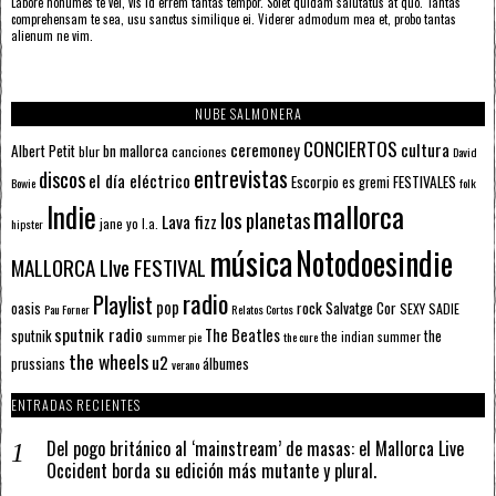
Labore nonumes te vel, vis id errem tantas tempor. Solet quidam salutatus at quo. Tantas
comprehensam te sea, usu sanctus similique ei. Viderer admodum mea et, probo tantas
alienum ne vim.
NUBE SALMONERA
CONCIERTOS
ceremoney
cultura
Albert Petit
bn mallorca
blur
canciones
David
entrevistas
discos
el día eléctrico
Escorpio
FESTIVALES
es gremi
Bowie
folk
mallorca
Indie
los planetas
Lava fizz
jane yo
l.a.
hipster
música
Notodoesindie
MALLORCA LIve FESTIVAL
radio
Playlist
pop
rock
Salvatge Cor
oasis
SEXY SADIE
Pau Forner
Relatos Cortos
sputnik radio
The Beatles
sputnik
the
the indian summer
summer pie
the cure
the wheels
u2
álbumes
prussians
verano
ENTRADAS RECIENTES
Del pogo británico al ‘mainstream’ de masas: el Mallorca Live
Occident borda su edición más mutante y plural.