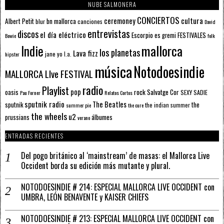
NUBE SALMONERA
CONCIERTOS
ceremoney
cultura
Albert Petit
bn mallorca
blur
canciones
David
entrevistas
discos
el día eléctrico
Escorpio
FESTIVALES
es gremi
Bowie
folk
mallorca
Indie
los planetas
Lava fizz
jane yo
l.a.
hipster
música
Notodoesindie
MALLORCA LIve FESTIVAL
radio
Playlist
pop
rock
Salvatge Cor
oasis
SEXY SADIE
Pau Forner
Relatos Cortos
sputnik radio
The Beatles
sputnik
the
the indian summer
summer pie
the cure
the wheels
u2
álbumes
prussians
verano
ENTRADAS RECIENTES
Del pogo británico al ‘mainstream’ de masas: el Mallorca Live
Occident borda su edición más mutante y plural.
NOTODOESINDIE # 214: ESPECIAL MALLORCA LIVE OCCIDENT con
UMBRA, LEÓN BENAVENTE y KAISER CHIEFS
NOTODOESINDIE # 213: ESPECIAL MALLORCA LIVE OCCIDENT con