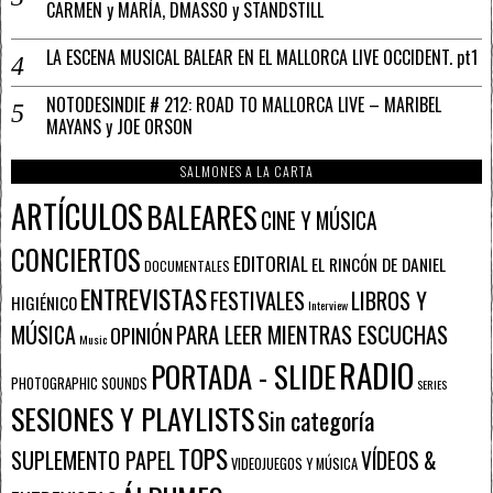
CARMEN y MARÍA, DMASSO y STANDSTILL
LA ESCENA MUSICAL BALEAR EN EL MALLORCA LIVE OCCIDENT. pt1
NOTODESINDIE # 212: ROAD TO MALLORCA LIVE – MARIBEL
MAYANS y JOE ORSON
SALMONES A LA CARTA
ARTÍCULOS
BALEARES
CINE Y MÚSICA
CONCIERTOS
EDITORIAL
EL RINCÓN DE DANIEL
DOCUMENTALES
ENTREVISTAS
FESTIVALES
LIBROS Y
HIGIÉNICO
Interview
PARA LEER MIENTRAS ESCUCHAS
MÚSICA
OPINIÓN
Music
RADIO
PORTADA - SLIDE
PHOTOGRAPHIC SOUNDS
SERIES
SESIONES Y PLAYLISTS
Sin categoría
TOPS
SUPLEMENTO PAPEL
VÍDEOS &
VIDEOJUEGOS Y MÚSICA