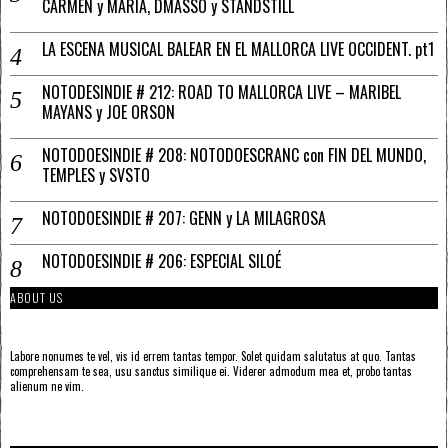
CARMEN y MARÍA, DMASSO y STANDSTILL
LA ESCENA MUSICAL BALEAR EN EL MALLORCA LIVE OCCIDENT. pt1
NOTODESINDIE # 212: ROAD TO MALLORCA LIVE – MARIBEL
MAYANS y JOE ORSON
NOTODOESINDIE # 208: NOTODOESCRANC con FIN DEL MUNDO,
TEMPLES y SVSTO
NOTODOESINDIE # 207: GENN y LA MILAGROSA
NOTODOESINDIE # 206: ESPECIAL SILOÉ
ABOUT US
Labore nonumes te vel, vis id errem tantas tempor. Solet quidam salutatus at quo. Tantas
comprehensam te sea, usu sanctus similique ei. Viderer admodum mea et, probo tantas
alienum ne vim.