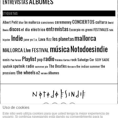
ÁLBUMES
ENTREVISTAS
ETIQUETAS
CONCIERTOS
ceremoney
cultura
Albert Petit
bn mallorca
blur
canciones
David
entrevistas
discos
el día eléctrico
Escorpio
FESTIVALES
es gremi
Bowie
folk
mallorca
Indie
los planetas
Lava fizz
jane yo
l.a.
hipster
música
Notodoesindie
MALLORCA LIve FESTIVAL
radio
Playlist
pop
rock
Salvatge Cor
oasis
SEXY SADIE
Pau Forner
Relatos Cortos
sputnik radio
The Beatles
sputnik
the
the indian summer
summer pie
the cure
the wheels
u2
álbumes
prussians
verano
Uso de cookies
Este sitio web utiliza cookies para que usted tenga la mejor experiencia de
© 2014 Todos los derechos reservados.
usuario. Si continúa navegando está dando su consentimiento para la