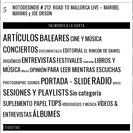
NOTODESINDIE # 212: ROAD TO MALLORCA LIVE – MARIBEL
MAYANS y JOE ORSON
SALMONES A LA CARTA
ARTÍCULOS
BALEARES
CINE Y MÚSICA
CONCIERTOS
EDITORIAL
EL RINCÓN DE DANIEL
DOCUMENTALES
ENTREVISTAS
FESTIVALES
LIBROS Y
HIGIÉNICO
Interview
PARA LEER MIENTRAS ESCUCHAS
MÚSICA
OPINIÓN
Music
RADIO
PORTADA - SLIDE
PHOTOGRAPHIC SOUNDS
SERIES
SESIONES Y PLAYLISTS
Sin categoría
TOPS
SUPLEMENTO PAPEL
VÍDEOS &
VIDEOJUEGOS Y MÚSICA
ÁLBUMES
ENTREVISTAS
ETIQUETAS