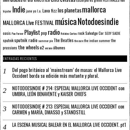
Escorpio
FESTIVALES
es gremi
Bowie
folk
mallorca
Indie
los planetas
Lava fizz
jane yo
l.a.
hipster
música
Notodoesindie
MALLORCA LIve FESTIVAL
radio
Playlist
pop
rock
Salvatge Cor
oasis
SEXY SADIE
Pau Forner
Relatos Cortos
sputnik radio
The Beatles
sputnik
the
the indian summer
summer pie
the cure
the wheels
u2
álbumes
prussians
verano
ENTRADAS RECIENTES
Del pogo británico al ‘mainstream’ de masas: el Mallorca Live
Occident borda su edición más mutante y plural.
NOTODOESINDIE # 214: ESPECIAL MALLORCA LIVE OCCIDENT con
UMBRA, LEÓN BENAVENTE y KAISER CHIEFS
NOTODOESINDIE # 213: ESPECIAL MALLORCA LIVE OCCIDENT con
CARMEN y MARÍA, DMASSO y STANDSTILL
LA ESCENA MUSICAL BALEAR EN EL MALLORCA LIVE OCCIDENT. pt1