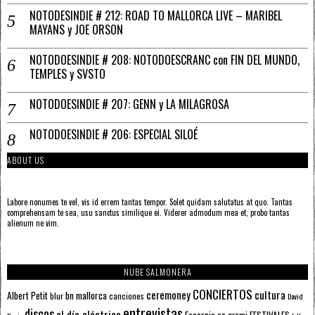
NOTODESINDIE # 212: ROAD TO MALLORCA LIVE – MARIBEL
MAYANS y JOE ORSON
NOTODOESINDIE # 208: NOTODOESCRANC con FIN DEL MUNDO,
TEMPLES y SVSTO
NOTODOESINDIE # 207: GENN y LA MILAGROSA
NOTODOESINDIE # 206: ESPECIAL SILOÉ
ABOUT US
Labore nonumes te vel, vis id errem tantas tempor. Solet quidam salutatus at quo. Tantas
comprehensam te sea, usu sanctus similique ei. Viderer admodum mea et, probo tantas
alienum ne vim.
NUBE SALMONERA
CONCIERTOS
ceremoney
cultura
Albert Petit
bn mallorca
blur
canciones
David
entrevistas
discos
el día eléctrico