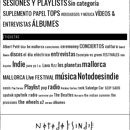
SESIONES Y PLAYLISTS
Sin categoría
TOPS
SUPLEMENTO PAPEL
VÍDEOS &
VIDEOJUEGOS Y MÚSICA
ÁLBUMES
ENTREVISTAS
ETIQUETAS
CONCIERTOS
ceremoney
cultura
Albert Petit
bn mallorca
blur
canciones
David
entrevistas
discos
el día eléctrico
Escorpio
FESTIVALES
es gremi
Bowie
folk
mallorca
Indie
los planetas
Lava fizz
jane yo
l.a.
hipster
música
Notodoesindie
MALLORCA LIve FESTIVAL
radio
Playlist
pop
rock
Salvatge Cor
oasis
SEXY SADIE
Pau Forner
Relatos Cortos
sputnik radio
The Beatles
sputnik
the
the indian summer
summer pie
the cure
the wheels
u2
álbumes
prussians
verano