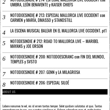
UMBRA, LEÓN BENAVENTE y KAISER CHIEFS
NOTODOESINDIE # 213: ESPECIAL MALLORCA LIVE OCCIDENT con
CARMEN y MARÍA, DMASSO y STANDSTILL
LA ESCENA MUSICAL BALEAR EN EL MALLORCA LIVE OCCIDENT. pt1
NOTODESINDIE # 212: ROAD TO MALLORCA LIVE – MARIBEL
MAYANS y JOE ORSON
NOTODOESINDIE # 208: NOTODOESCRANC con FIN DEL MUNDO,
TEMPLES y SVSTO
NOTODOESINDIE # 207: GENN y LA MILAGROSA
NOTODOESINDIE # 206: ESPECIAL SILOÉ
ABOUT US
Labore nonumes te vel, vis id errem tantas tempor. Solet quidam salutatus at quo. Tantas
comprehensam te sea, usu sanctus similique ei. Viderer admodum mea et, probo tantas