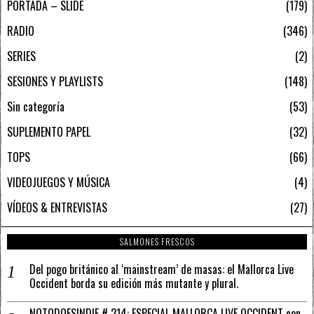
PORTADA – SLIDE
179
RADIO
346
SERIES
2
SESIONES Y PLAYLISTS
148
Sin categoría
53
SUPLEMENTO PAPEL
32
TOPS
66
VIDEOJUEGOS Y MÚSICA
4
VÍDEOS & ENTREVISTAS
27
SALMONES FRESCOS
Del pogo británico al ‘mainstream’ de masas: el Mallorca Live
Occident borda su edición más mutante y plural.
NOTODOESINDIE # 214: ESPECIAL MALLORCA LIVE OCCIDENT con