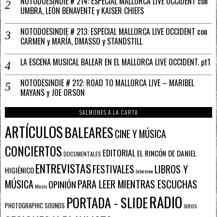
NOTODOESINDIE # 214: ESPECIAL MALLORCA LIVE OCCIDENT con
UMBRA, LEÓN BENAVENTE y KAISER CHIEFS
NOTODOESINDIE # 213: ESPECIAL MALLORCA LIVE OCCIDENT con
CARMEN y MARÍA, DMASSO y STANDSTILL
LA ESCENA MUSICAL BALEAR EN EL MALLORCA LIVE OCCIDENT. pt1
NOTODESINDIE # 212: ROAD TO MALLORCA LIVE – MARIBEL
MAYANS y JOE ORSON
SALMONES A LA CARTA
ARTÍCULOS
BALEARES
CINE Y MÚSICA
CONCIERTOS
EDITORIAL
EL RINCÓN DE DANIEL
DOCUMENTALES
ENTREVISTAS
FESTIVALES
LIBROS Y
HIGIÉNICO
Interview
PARA LEER MIENTRAS ESCUCHAS
MÚSICA
OPINIÓN
Music
RADIO
PORTADA - SLIDE
PHOTOGRAPHIC SOUNDS
SERIES