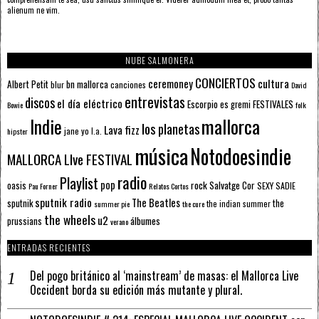
alienum ne vim.
NUBE SALMONERA
CONCIERTOS
ceremoney
cultura
Albert Petit
bn mallorca
blur
canciones
David
entrevistas
discos
el día eléctrico
Escorpio
FESTIVALES
es gremi
Bowie
folk
mallorca
Indie
los planetas
Lava fizz
jane yo
l.a.
hipster
música
Notodoesindie
MALLORCA LIve FESTIVAL
radio
Playlist
pop
rock
Salvatge Cor
oasis
SEXY SADIE
Pau Forner
Relatos Cortos
sputnik radio
The Beatles
sputnik
the
the indian summer
summer pie
the cure
the wheels
u2
álbumes
prussians
verano
ENTRADAS RECIENTES
Del pogo británico al ‘mainstream’ de masas: el Mallorca Live
Occident borda su edición más mutante y plural.