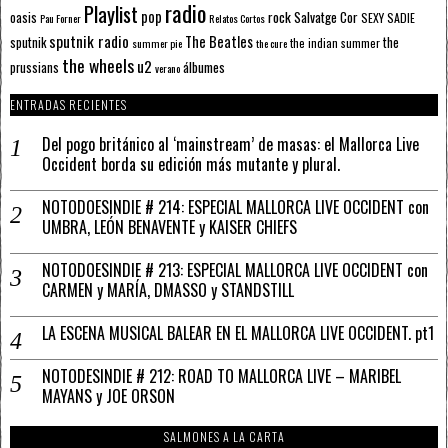
radio
Playlist
pop
rock
Salvatge Cor
oasis
SEXY SADIE
Pau Forner
Relatos Cortos
sputnik radio
The Beatles
sputnik
the
the indian summer
summer pie
the cure
the wheels
u2
álbumes
prussians
verano
ENTRADAS RECIENTES
Del pogo británico al ‘mainstream’ de masas: el Mallorca Live
Occident borda su edición más mutante y plural.
NOTODOESINDIE # 214: ESPECIAL MALLORCA LIVE OCCIDENT con
UMBRA, LEÓN BENAVENTE y KAISER CHIEFS
NOTODOESINDIE # 213: ESPECIAL MALLORCA LIVE OCCIDENT con
CARMEN y MARÍA, DMASSO y STANDSTILL
LA ESCENA MUSICAL BALEAR EN EL MALLORCA LIVE OCCIDENT. pt1
NOTODESINDIE # 212: ROAD TO MALLORCA LIVE – MARIBEL
MAYANS y JOE ORSON
SALMONES A LA CARTA