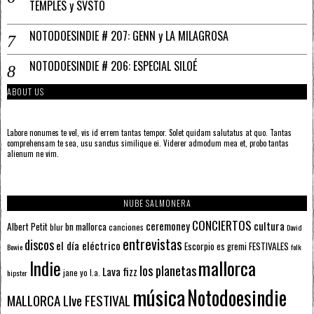
TEMPLES y SVSTO
NOTODOESINDIE # 207: GENN y LA MILAGROSA
NOTODOESINDIE # 206: ESPECIAL SILOÉ
ABOUT US
Labore nonumes te vel, vis id errem tantas tempor. Solet quidam salutatus at quo. Tantas
comprehensam te sea, usu sanctus similique ei. Viderer admodum mea et, probo tantas
alienum ne vim.
NUBE SALMONERA
CONCIERTOS
ceremoney
cultura
Albert Petit
bn mallorca
blur
canciones
David
entrevistas
discos
el día eléctrico
Escorpio
FESTIVALES
es gremi
Bowie
folk
mallorca
Indie
los planetas
Lava fizz
jane yo
l.a.
hipster
música
Notodoesindie
MALLORCA LIve FESTIVAL