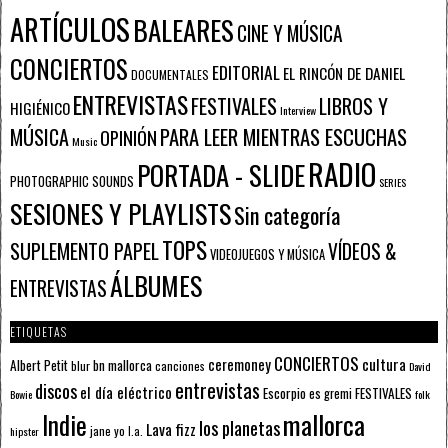
ARTÍCULOS
BALEARES
CINE Y MÚSICA
CONCIERTOS
EDITORIAL
EL RINCÓN DE DANIEL
DOCUMENTALES
ENTREVISTAS
FESTIVALES
LIBROS Y
HIGIÉNICO
Interview
PARA LEER MIENTRAS ESCUCHAS
MÚSICA
OPINIÓN
Music
RADIO
PORTADA - SLIDE
PHOTOGRAPHIC SOUNDS
SERIES
SESIONES Y PLAYLISTS
Sin categoría
TOPS
SUPLEMENTO PAPEL
VÍDEOS &
VIDEOJUEGOS Y MÚSICA
ÁLBUMES
ENTREVISTAS
ETIQUETAS
CONCIERTOS
ceremoney
cultura
Albert Petit
bn mallorca
blur
canciones
David
entrevistas
discos
el día eléctrico
Escorpio
FESTIVALES
es gremi
Bowie
folk
mallorca
Indie
los planetas
Lava fizz
jane yo
l.a.
hipster