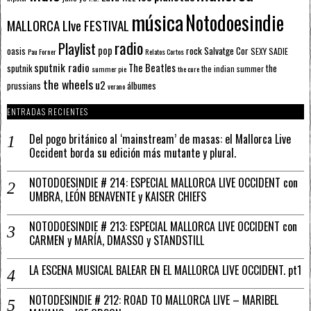
música
Notodoesindie
MALLORCA LIve FESTIVAL
radio
Playlist
pop
rock
Salvatge Cor
oasis
SEXY SADIE
Pau Forner
Relatos Cortos
sputnik radio
The Beatles
sputnik
the
the indian summer
summer pie
the cure
the wheels
u2
álbumes
prussians
verano
ENTRADAS RECIENTES
Del pogo británico al ‘mainstream’ de masas: el Mallorca Live
Occident borda su edición más mutante y plural.
NOTODOESINDIE # 214: ESPECIAL MALLORCA LIVE OCCIDENT con
UMBRA, LEÓN BENAVENTE y KAISER CHIEFS
NOTODOESINDIE # 213: ESPECIAL MALLORCA LIVE OCCIDENT con
CARMEN y MARÍA, DMASSO y STANDSTILL
LA ESCENA MUSICAL BALEAR EN EL MALLORCA LIVE OCCIDENT. pt1
NOTODESINDIE # 212: ROAD TO MALLORCA LIVE – MARIBEL