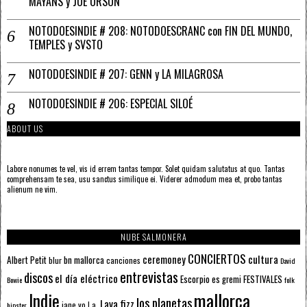
MAYANS y JOE ORSON
NOTODOESINDIE # 208: NOTODOESCRANC con FIN DEL MUNDO,
TEMPLES y SVSTO
NOTODOESINDIE # 207: GENN y LA MILAGROSA
NOTODOESINDIE # 206: ESPECIAL SILOÉ
ABOUT US
Labore nonumes te vel, vis id errem tantas tempor. Solet quidam salutatus at quo. Tantas
comprehensam te sea, usu sanctus similique ei. Viderer admodum mea et, probo tantas
alienum ne vim.
NUBE SALMONERA
CONCIERTOS
ceremoney
cultura
Albert Petit
bn mallorca
blur
canciones
David
entrevistas
discos
el día eléctrico
Escorpio
FESTIVALES
es gremi
Bowie
folk
mallorca
Indie
los planetas
Lava fizz
jane yo
l.a.
hipster