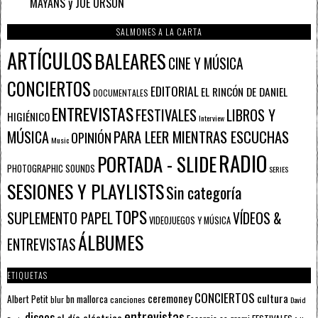
MAYANS y JOE ORSON
SALMONES A LA CARTA
ARTÍCULOS
BALEARES
CINE Y MÚSICA
CONCIERTOS
EDITORIAL
EL RINCÓN DE DANIEL
DOCUMENTALES
ENTREVISTAS
FESTIVALES
LIBROS Y
HIGIÉNICO
Interview
PARA LEER MIENTRAS ESCUCHAS
MÚSICA
OPINIÓN
Music
RADIO
PORTADA - SLIDE
PHOTOGRAPHIC SOUNDS
SERIES
SESIONES Y PLAYLISTS
Sin categoría
TOPS
SUPLEMENTO PAPEL
VÍDEOS &
VIDEOJUEGOS Y MÚSICA
ÁLBUMES
ENTREVISTAS
ETIQUETAS
CONCIERTOS
ceremoney
cultura
Albert Petit
bn mallorca
blur
canciones
David
entrevistas
discos