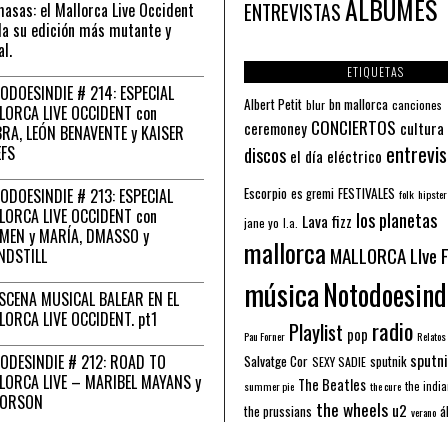
ÁLBUMES
asas: el Mallorca Live Occident
ENTREVISTAS
a su edición más mutante y
al.
ETIQUETAS
ODOESINDIE # 214: ESPECIAL
Albert Petit
bn mallorca
blur
canciones
LORCA LIVE OCCIDENT con
CONCIERTOS
ceremoney
cultura
RA, LEÓN BENAVENTE y KAISER
entrevis
EFS
discos
el día eléctrico
Escorpio
FESTIVALES
ODOESINDIE # 213: ESPECIAL
es gremi
folk
hipster
LORCA LIVE OCCIDENT con
los planetas
Lava fizz
jane yo
l.a.
MEN y MARÍA, DMASSO y
mallorca
MALLORCA LIve 
NDSTILL
música
Notodoesind
ESCENA MUSICAL BALEAR EN EL
LORCA LIVE OCCIDENT. pt1
radio
Playlist
pop
Pau Forner
Relatos
sputni
ODESINDIE # 212: ROAD TO
Salvatge Cor
sputnik
SEXY SADIE
LORCA LIVE – MARIBEL MAYANS y
The Beatles
the indi
summer pie
the cure
 ORSON
the wheels
u2
á
the prussians
verano