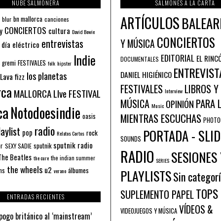
NUBE SALMONERA
SALMONES A LA CARTA
ARTÍCULOS
BALEAR
bn mallorca
blur
canciones
CONCIERTOS
y
cultura
David Bowie
CONCIERTOS
entrevistas
Y MÚSICA
 día eléctrico
Indie
EDITORIAL
EL RINC
DOCUMENTALES
FESTIVALES
 gremi
folk
hipster
ENTREVIST
los planetas
DANIEL HIGIÉNICO
Lava fizz
FESTIVALES
LIBROS Y
rca
MALLORCA LIve FESTIVAL
Interview
PARA 
MÚSICA
OPINIÓN
ca
Music
Notodoesindie
MIENTRAS ESCUCHAS
oasis
PHOTO
radio
aylist
PORTADA - SLID
pop
rock
Relatos Cortos
SOUNDS
sputnik radio
or
sputnik
SEXY SADIE
RADIO
SESIONES 
The Beatles
the indian summer
the cure
SERIES
the wheels
u2
álbumes
ns
PLAYLISTS
verano
Sin categor
TOPS
SUPLEMENTO PAPEL
ENTRADAS RECIENTES
VÍDEOS &
VIDEOJUEGOS Y MÚSICA
pogo británico al ‘mainstream’