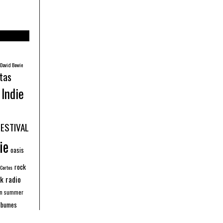
David Bowie
tas
Indie
FESTIVAL
ie
oasis
rock
 Cortos
k radio
an summer
lbumes