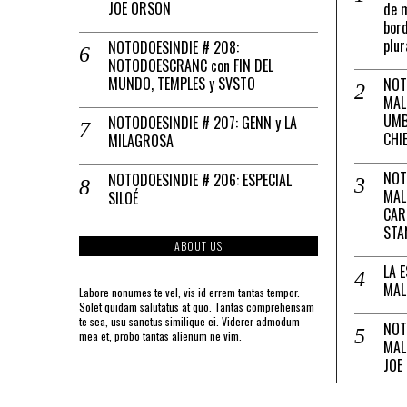
JOE ORSON
de m
bord
plur
NOTODOESINDIE # 208:
NOTODOESCRANC con FIN DEL
MUNDO, TEMPLES y SVSTO
NOT
MAL
UMB
NOTODOESINDIE # 207: GENN y LA
CHI
MILAGROSA
NOT
NOTODOESINDIE # 206: ESPECIAL
MAL
SILOÉ
CAR
STA
ABOUT US
LA 
MAL
Labore nonumes te vel, vis id errem tantas tempor.
Solet quidam salutatus at quo. Tantas comprehensam
te sea, usu sanctus similique ei. Viderer admodum
NOT
mea et, probo tantas alienum ne vim.
MAL
JOE