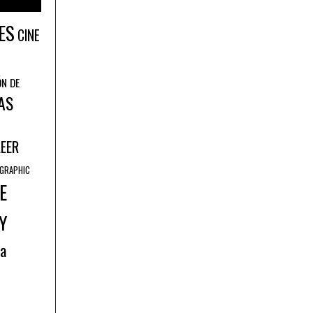
ES
CINE
ÓN DE
AS
LEER
GRAPHIC
E
Y
ía