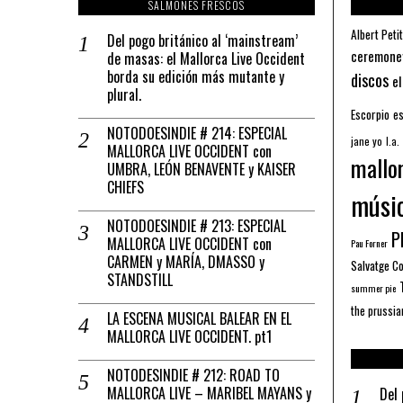
SALMONES FRESCOS
Albert Petit
Del pogo británico al ‘mainstream’
ceremone
de masas: el Mallorca Live Occident
borda su edición más mutante y
discos
el
plural.
Escorpio
es
NOTODOESINDIE # 214: ESPECIAL
jane yo
l.a.
MALLORCA LIVE OCCIDENT con
mallo
UMBRA, LEÓN BENAVENTE y KAISER
CHIEFS
músi
NOTODOESINDIE # 213: ESPECIAL
Pl
MALLORCA LIVE OCCIDENT con
Pau Forner
CARMEN y MARÍA, DMASSO y
Salvatge C
STANDSTILL
summer pie
the prussia
LA ESCENA MUSICAL BALEAR EN EL
MALLORCA LIVE OCCIDENT. pt1
NOTODESINDIE # 212: ROAD TO
MALLORCA LIVE – MARIBEL MAYANS y
Del 