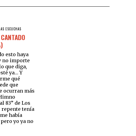
RAS ESCUCHAS
 CANTADO
A)
o esto haya
y no importe
o que diga,
sté ya… Y
irme qué
ede que
te ocurran más
“Himno
l 83” de Los
e repente tenía
 me había
pero yo ya no