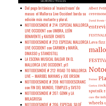
SALMONES FRESCOS
Del pogo británico al ‘mainstream’ de
Albert Peti
masas: el Mallorca Live Occident borda su
ceremon
edición más mutante y plural.
David Bowie
NOTODOESINDIE # 214: ESPECIAL MALLORCA
entrevi
LIVE OCCIDENT con UMBRA, LEÓN
FESTIVAL
BENAVENTE y KAISER CHIEFS
NOTODOESINDIE # 213: ESPECIAL MALLORCA
Lava fizz
LIVE OCCIDENT con CARMEN y MARÍA,
mallo
DMASSO y STANDSTILL
LA ESCENA MUSICAL BALEAR EN EL
FESTIV
MALLORCA LIVE OCCIDENT. pt1
Noto
NOTODESINDIE # 212: ROAD TO MALLORCA
LIVE – MARIBEL MAYANS y JOE ORSON
Pla
Forner
NOTODOESINDIE # 208: NOTODOESCRANC
rock
Cortos
con FIN DEL MUNDO, TEMPLES y SVSTO
sputnik r
NOTODOESINDIE # 207: GENN y LA
the ind
cure
MILAGROSA
wheels
NOTODOESINDIE # 206: ESPECIAL SILOÉ