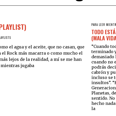
PLAYLIST)
PARA LEER MIENT
TODO ESTÁ
(MALA VID
LAYLISTS
“Cuando tod
mo el agua y el aceite, que no casan, que
terminado 
en el Rock más macarra o como mucho el
demasiado l
ás lejos de la realidad, a mí se me han
cuando no e
 mientras jugaba
podrás dec
cabrón y pu
incluso se 
insultos”. 
Generaciona
Planetas, d
sentido. No
hecho nada 
la