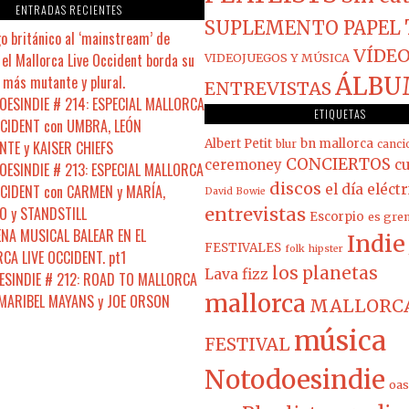
ENTRADAS RECIENTES
SUPLEMENTO PAPEL
o británico al ‘mainstream’ de
VÍDEO
el Mallorca Live Occident borda su
VIDEOJUEGOS Y MÚSICA
 más mutante y plural.
ÁLBU
ENTREVISTAS
ESINDIE # 214: ESPECIAL MALLORCA
ETIQUETAS
CCIDENT con UMBRA, LEÓN
Albert Petit
bn mallorca
NTE y KAISER CHIEFS
blur
canci
CONCIERTOS
ceremoney
cu
ESINDIE # 213: ESPECIAL MALLORCA
discos
CCIDENT con CARMEN y MARÍA,
el día eléct
David Bowie
 y STANDSTILL
entrevistas
Escorpio
es gre
ENA MUSICAL BALEAR EN EL
Indie
FESTIVALES
folk
hipster
CA LIVE OCCIDENT. pt1
los planetas
Lava fizz
SINDIE # 212: ROAD TO MALLORCA
mallorca
 MARIBEL MAYANS y JOE ORSON
MALLORCA
música
FESTIVAL
Notodoesindie
oas