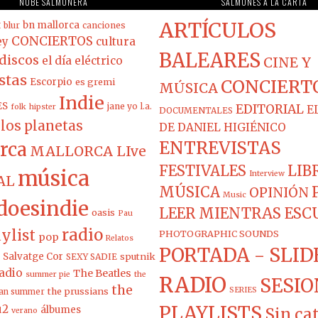
NUBE SALMONERA
SALMONES A LA CARTA
ARTÍCULOS
t
bn mallorca
blur
canciones
CONCIERTOS
ey
cultura
BALEARES
discos
el día eléctrico
CINE Y
stas
Escorpio
es gremi
CONCIERT
MÚSICA
Indie
ES
jane yo
l.a.
EDITORIAL
folk
hipster
E
DOCUMENTALES
los planetas
DE DANIEL HIGIÉNICO
ENTREVISTAS
rca
MALLORCA LIve
FESTIVALES
LIB
música
Interview
AL
MÚSICA
OPINIÓN
Music
doesindie
LEER MIENTRAS ES
oasis
Pau
radio
ylist
PHOTOGRAPHIC SOUNDS
pop
Relatos
PORTADA - SLID
Salvatge Cor
sputnik
SEXY SADIE
adio
The Beatles
summer pie
the
RADIO
SESIO
the
the prussians
SERIES
ian summer
PLAYLISTS
u2
álbumes
Sin ca
verano