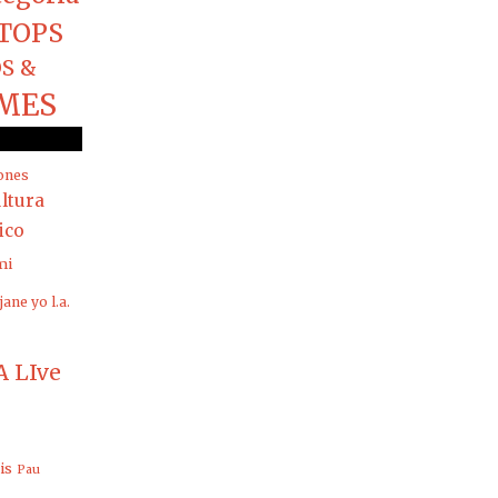
TOPS
S &
MES
ones
ltura
rico
mi
jane yo
l.a.
 LIve
is
Pau