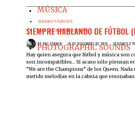
MÚSICA
SESIONES Y PLAYLISTS
SIEMPRE HABLANDO DE FÚTBOL (
PARA LEER MIENTRAS ESCUCHAS
BY
PAU FORNER
18 DE DICIEMBRE DE 2015
SESIONES Y P
PHOTOGRAPHIC SOUNDS
Hay quien asegura que fútbol y música son co
son incompatibles… Si acaso sólo piensan 
“We are the Champions” de los Queen. Nada m
metido melodías en la cabeza que resonaban