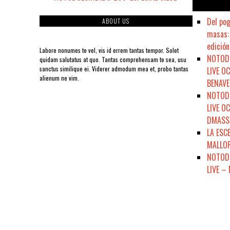
Del pog
ABOUT US
masas: 
edición
Labore nonumes te vel, vis id errem tantas tempor. Solet
NOTODO
quidam salutatus at quo. Tantas comprehensam te sea, usu
sanctus similique ei. Viderer admodum mea et, probo tantas
LIVE O
alienum ne vim.
BENAVE
NOTODO
LIVE O
DMASSO
LA ESC
MALLOR
NOTODE
LIVE –