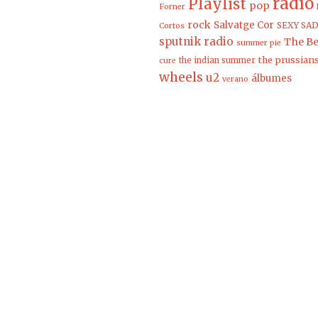
radio
Playlist
pop
Forner
rock
Salvatge Cor
SEXY SAD
Cortos
sputnik radio
The Be
summer pie
the prussian
the indian summer
cure
wheels
u2
álbumes
verano