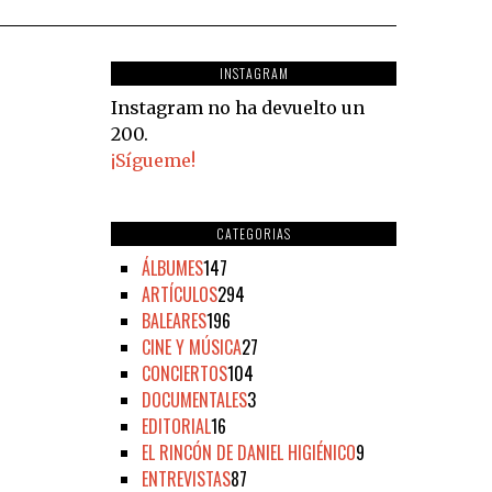
INSTAGRAM
Instagram no ha devuelto un
200.
¡Sígueme!
CATEGORIAS
ÁLBUMES
147
ARTÍCULOS
294
BALEARES
196
CINE Y MÚSICA
27
CONCIERTOS
104
DOCUMENTALES
3
EDITORIAL
16
EL RINCÓN DE DANIEL HIGIÉNICO
9
ENTREVISTAS
87