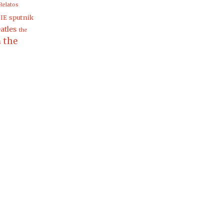
Relatos
sputnik
IE
atles
the
the
s