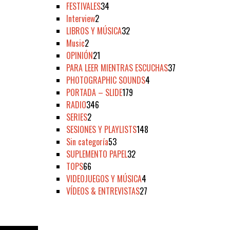
FESTIVALES
34
Interview
2
LIBROS Y MÚSICA
32
Music
2
OPINIÓN
21
PARA LEER MIENTRAS ESCUCHAS
37
PHOTOGRAPHIC SOUNDS
4
PORTADA – SLIDE
179
RADIO
346
SERIES
2
SESIONES Y PLAYLISTS
148
Sin categoría
53
SUPLEMENTO PAPEL
32
TOPS
66
VIDEOJUEGOS Y MÚSICA
4
VÍDEOS & ENTREVISTAS
27