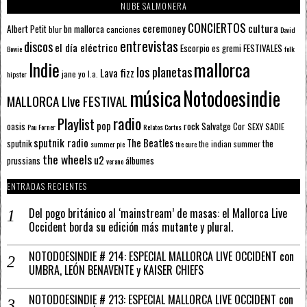
NUBE SALMONERA
CONCIERTOS
ceremoney
cultura
Albert Petit
bn mallorca
blur
canciones
David
entrevistas
discos
el día eléctrico
Escorpio
FESTIVALES
es gremi
Bowie
folk
mallorca
Indie
los planetas
Lava fizz
jane yo
l.a.
hipster
música
Notodoesindie
MALLORCA LIve FESTIVAL
radio
Playlist
pop
rock
Salvatge Cor
oasis
SEXY SADIE
Pau Forner
Relatos Cortos
sputnik radio
The Beatles
sputnik
the
the indian summer
summer pie
the cure
the wheels
u2
álbumes
prussians
verano
ENTRADAS RECIENTES
Del pogo británico al ‘mainstream’ de masas: el Mallorca Live
Occident borda su edición más mutante y plural.
NOTODOESINDIE # 214: ESPECIAL MALLORCA LIVE OCCIDENT con
UMBRA, LEÓN BENAVENTE y KAISER CHIEFS
NOTODOESINDIE # 213: ESPECIAL MALLORCA LIVE OCCIDENT con