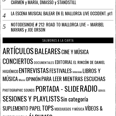
CARMEN y MARÍA, DMASSO y STANDSTILL
LA ESCENA MUSICAL BALEAR EN EL MALLORCA LIVE OCCIDENT. pt1
NOTODESINDIE # 212: ROAD TO MALLORCA LIVE – MARIBEL
MAYANS y JOE ORSON
SALMONES A LA CARTA
ARTÍCULOS
BALEARES
CINE Y MÚSICA
CONCIERTOS
EDITORIAL
EL RINCÓN DE DANIEL
DOCUMENTALES
ENTREVISTAS
FESTIVALES
LIBROS Y
HIGIÉNICO
Interview
PARA LEER MIENTRAS ESCUCHAS
MÚSICA
OPINIÓN
Music
RADIO
PORTADA - SLIDE
PHOTOGRAPHIC SOUNDS
SERIES
SESIONES Y PLAYLISTS
Sin categoría
TOPS
SUPLEMENTO PAPEL
VÍDEOS &
VIDEOJUEGOS Y MÚSICA