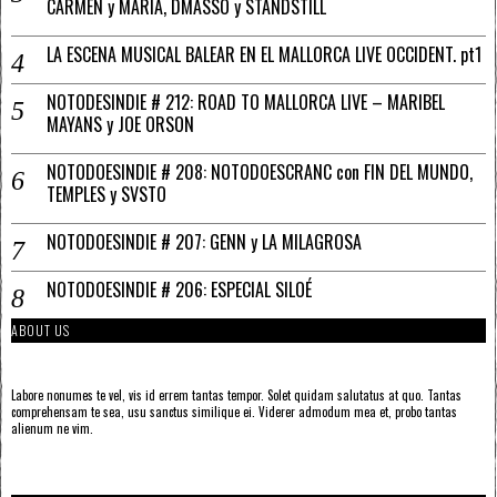
CARMEN y MARÍA, DMASSO y STANDSTILL
LA ESCENA MUSICAL BALEAR EN EL MALLORCA LIVE OCCIDENT. pt1
NOTODESINDIE # 212: ROAD TO MALLORCA LIVE – MARIBEL
MAYANS y JOE ORSON
NOTODOESINDIE # 208: NOTODOESCRANC con FIN DEL MUNDO,
TEMPLES y SVSTO
NOTODOESINDIE # 207: GENN y LA MILAGROSA
NOTODOESINDIE # 206: ESPECIAL SILOÉ
ABOUT US
Labore nonumes te vel, vis id errem tantas tempor. Solet quidam salutatus at quo. Tantas
comprehensam te sea, usu sanctus similique ei. Viderer admodum mea et, probo tantas
alienum ne vim.