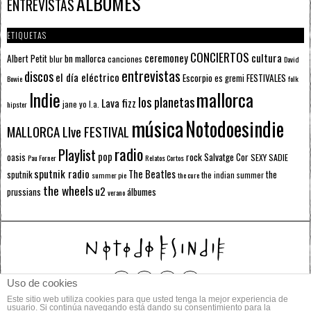
ÁLBUMES
ENTREVISTAS
ETIQUETAS
CONCIERTOS
ceremoney
cultura
Albert Petit
bn mallorca
blur
canciones
David
entrevistas
discos
el día eléctrico
Escorpio
FESTIVALES
es gremi
Bowie
folk
mallorca
Indie
los planetas
Lava fizz
jane yo
l.a.
hipster
música
Notodoesindie
MALLORCA LIve FESTIVAL
radio
Playlist
pop
rock
Salvatge Cor
oasis
SEXY SADIE
Pau Forner
Relatos Cortos
sputnik radio
The Beatles
sputnik
the
the indian summer
summer pie
the cure
the wheels
u2
álbumes
prussians
verano
Uso de cookies
Este sitio web utiliza cookies para que usted tenga la mejor experiencia de
© 2014 Todos los derechos reservados.
usuario. Si continúa navegando está dando su consentimiento para la