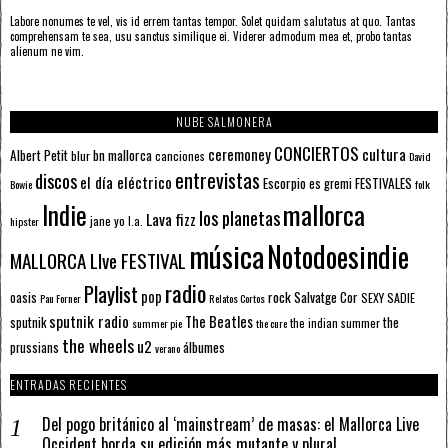
Labore nonumes te vel, vis id errem tantas tempor. Solet quidam salutatus at quo. Tantas
comprehensam te sea, usu sanctus similique ei. Viderer admodum mea et, probo tantas
alienum ne vim.
NUBE SALMONERA
CONCIERTOS
ceremoney
cultura
Albert Petit
bn mallorca
blur
canciones
David
entrevistas
discos
el día eléctrico
Escorpio
FESTIVALES
es gremi
Bowie
folk
mallorca
Indie
los planetas
Lava fizz
jane yo
l.a.
hipster
música
Notodoesindie
MALLORCA LIve FESTIVAL
radio
Playlist
pop
rock
Salvatge Cor
oasis
SEXY SADIE
Pau Forner
Relatos Cortos
sputnik radio
The Beatles
sputnik
the
the indian summer
summer pie
the cure
the wheels
u2
álbumes
prussians
verano
ENTRADAS RECIENTES
Del pogo británico al ‘mainstream’ de masas: el Mallorca Live
Occident borda su edición más mutante y plural.