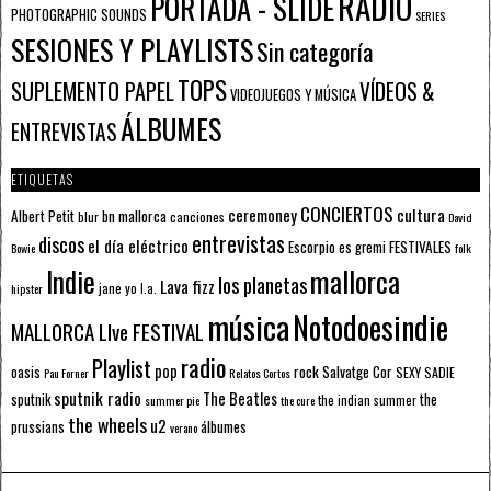
RADIO
PORTADA - SLIDE
PHOTOGRAPHIC SOUNDS
SERIES
SESIONES Y PLAYLISTS
Sin categoría
TOPS
SUPLEMENTO PAPEL
VÍDEOS &
VIDEOJUEGOS Y MÚSICA
ÁLBUMES
ENTREVISTAS
ETIQUETAS
CONCIERTOS
ceremoney
cultura
Albert Petit
bn mallorca
blur
canciones
David
entrevistas
discos
el día eléctrico
Escorpio
FESTIVALES
es gremi
Bowie
folk
mallorca
Indie
los planetas
Lava fizz
jane yo
l.a.
hipster
música
Notodoesindie
MALLORCA LIve FESTIVAL
radio
Playlist
pop
rock
Salvatge Cor
oasis
SEXY SADIE
Pau Forner
Relatos Cortos
sputnik radio
The Beatles
sputnik
the
the indian summer
summer pie
the cure
the wheels
u2
álbumes
prussians
verano