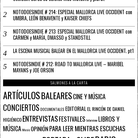
NOTODOESINDIE # 214: ESPECIAL MALLORCA LIVE OCCIDENT con
UMBRA, LEÓN BENAVENTE y KAISER CHIEFS
NOTODOESINDIE # 213: ESPECIAL MALLORCA LIVE OCCIDENT con
CARMEN y MARÍA, DMASSO y STANDSTILL
LA ESCENA MUSICAL BALEAR EN EL MALLORCA LIVE OCCIDENT. pt1
NOTODESINDIE # 212: ROAD TO MALLORCA LIVE – MARIBEL
MAYANS y JOE ORSON
SALMONES A LA CARTA
ARTÍCULOS
BALEARES
CINE Y MÚSICA
CONCIERTOS
EDITORIAL
EL RINCÓN DE DANIEL
DOCUMENTALES
ENTREVISTAS
FESTIVALES
LIBROS Y
HIGIÉNICO
Interview
PARA LEER MIENTRAS ESCUCHAS
MÚSICA
OPINIÓN
Music