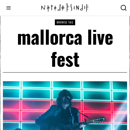
BROWSE TAG
mallorca live
fest