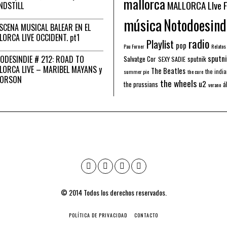
mallorca
MALLORCA LIve 
NDSTILL
música
Notodoesind
ESCENA MUSICAL BALEAR EN EL
LORCA LIVE OCCIDENT. pt1
radio
Playlist
pop
Pau Forner
Relatos
sputni
ODESINDIE # 212: ROAD TO
Salvatge Cor
sputnik
SEXY SADIE
LORCA LIVE – MARIBEL MAYANS y
The Beatles
the indi
summer pie
the cure
 ORSON
the wheels
u2
á
the prussians
verano
© 2014 Todos los derechos reservados.
POLÍTICA DE PRIVACIDAD
CONTACTO