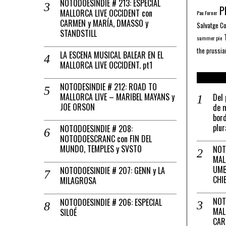
NOTODOESINDIE # 213: ESPECIAL
Pl
MALLORCA LIVE OCCIDENT con
Pau Forner
CARMEN y MARÍA, DMASSO y
Salvatge C
STANDSTILL
summer pie
the prussia
LA ESCENA MUSICAL BALEAR EN EL
MALLORCA LIVE OCCIDENT. pt1
NOTODESINDIE # 212: ROAD TO
MALLORCA LIVE – MARIBEL MAYANS y
Del 
JOE ORSON
de m
bord
plur
NOTODOESINDIE # 208:
NOTODOESCRANC con FIN DEL
MUNDO, TEMPLES y SVSTO
NOT
MAL
UMB
NOTODOESINDIE # 207: GENN y LA
CHI
MILAGROSA
NOT
NOTODOESINDIE # 206: ESPECIAL
MAL
SILOÉ
CAR