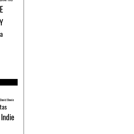
E
Y
ía
David Bowie
tas
Indie