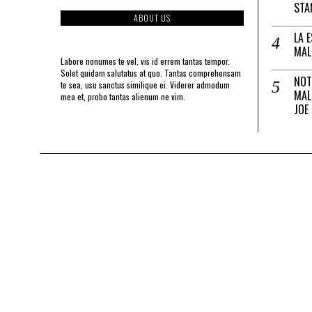
STA
ABOUT US
LA 
MAL
Labore nonumes te vel, vis id errem tantas tempor.
Solet quidam salutatus at quo. Tantas comprehensam
NOT
te sea, usu sanctus similique ei. Viderer admodum
MAL
mea et, probo tantas alienum ne vim.
JOE