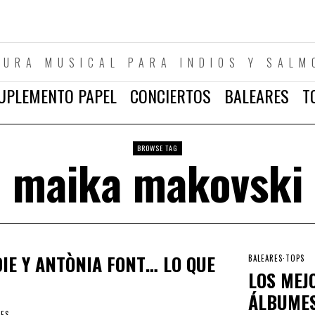
TURA MUSICAL PARA INDIOS Y SALM
UPLEMENTO PAPEL
CONCIERTOS
BALEARES
T
BROWSE TAG
maika makovski
DIE Y ANTÒNIA FONT… LO QUE
BALEARES
·
TOPS
LOS MEJ
ÁLBUMES
RES