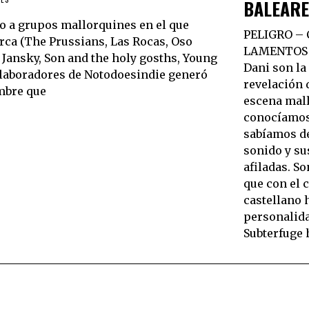
BALEARE
do a grupos mallorquines en el que
PELIGRO –
rca (The Prussians, Las Rocas, Oso
LAMENTOS E
Jansky, Son and the holy gosths, Young
Dani son la
colaboradores de Notodoesindie generó
revelación 
ombre que
escena mall
conocíamos
sabíamos de
sonido y su
afiladas. S
que con el 
castellano 
personalida
Subterfuge 