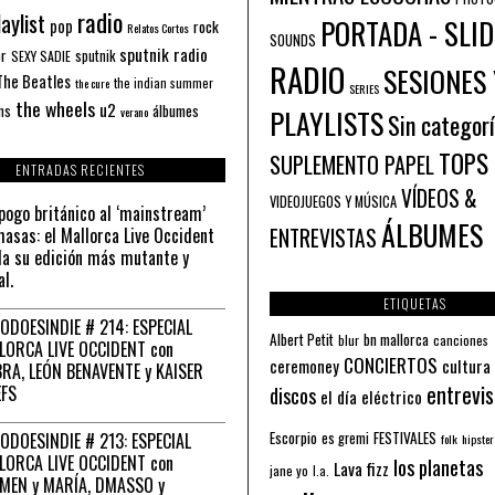
radio
aylist
PORTADA - SLID
pop
rock
Relatos Cortos
SOUNDS
sputnik radio
or
sputnik
SEXY SADIE
RADIO
SESIONES 
The Beatles
the indian summer
the cure
SERIES
the wheels
u2
álbumes
ns
PLAYLISTS
verano
Sin categor
TOPS
SUPLEMENTO PAPEL
ENTRADAS RECIENTES
VÍDEOS &
VIDEOJUEGOS Y MÚSICA
pogo británico al ‘mainstream’
ÁLBUMES
asas: el Mallorca Live Occident
ENTREVISTAS
a su edición más mutante y
al.
ETIQUETAS
ODOESINDIE # 214: ESPECIAL
Albert Petit
bn mallorca
blur
canciones
LORCA LIVE OCCIDENT con
CONCIERTOS
ceremoney
cultura
RA, LEÓN BENAVENTE y KAISER
entrevis
EFS
discos
el día eléctrico
Escorpio
FESTIVALES
ODOESINDIE # 213: ESPECIAL
es gremi
folk
hipster
LORCA LIVE OCCIDENT con
los planetas
Lava fizz
jane yo
l.a.
MEN y MARÍA, DMASSO y