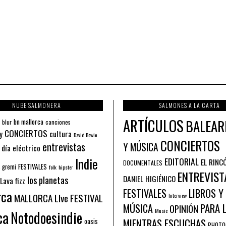
NUBE SALMONERA
SALMONES A LA CARTA
ARTÍCULOS
BALEAR
bn mallorca
blur
canciones
CONCIERTOS
y
cultura
David Bowie
CONCIERTOS
entrevistas
Y MÚSICA
 día eléctrico
Indie
EDITORIAL
EL RINC
DOCUMENTALES
FESTIVALES
 gremi
folk
hipster
ENTREVIST
los planetas
DANIEL HIGIÉNICO
Lava fizz
FESTIVALES
LIBROS Y
rca
MALLORCA LIve FESTIVAL
Interview
PARA 
MÚSICA
OPINIÓN
ca
Music
Notodoesindie
MIENTRAS ESCUCHAS
oasis
PHOTO