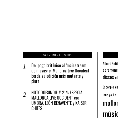
SALMONES FRESCOS
Albert Petit
Del pogo británico al ‘mainstream’
ceremone
de masas: el Mallorca Live Occident
borda su edición más mutante y
discos
el
plural.
Escorpio
es
NOTODOESINDIE # 214: ESPECIAL
jane yo
l.a.
MALLORCA LIVE OCCIDENT con
mallo
UMBRA, LEÓN BENAVENTE y KAISER
CHIEFS
músi