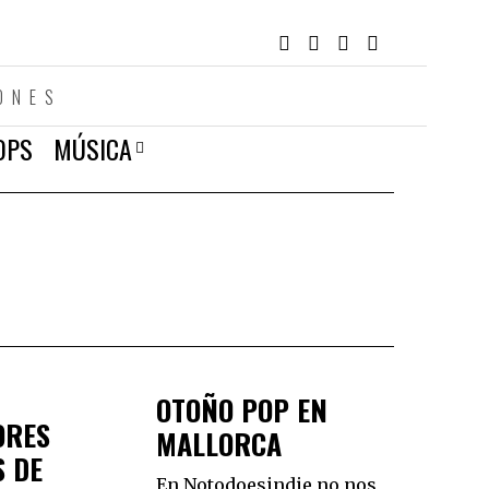
ONES
OPS
MÚSICA
OTOÑO POP EN
ORES
MALLORCA
 DE
En Notodoesindie no nos