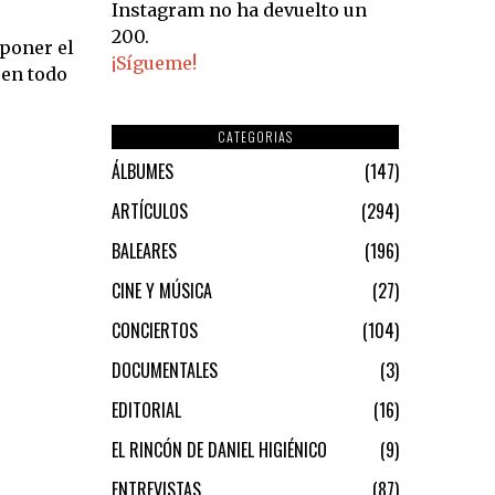
Instagram no ha devuelto un
200.
xponer el
¡Sígueme!
 en todo
CATEGORIAS
ÁLBUMES
147
ARTÍCULOS
294
BALEARES
196
CINE Y MÚSICA
27
CONCIERTOS
104
DOCUMENTALES
3
EDITORIAL
16
EL RINCÓN DE DANIEL HIGIÉNICO
9
ENTREVISTAS
87