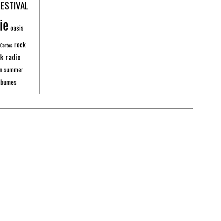
FESTIVAL
ie
oasis
rock
 Cortos
k radio
an summer
lbumes