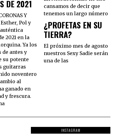
S DE 2021
cansamos de decir que
tenemos un largo número
 CORONAS Y
¿PROFETAS EN SU
sther, Pol y
 auténtica
TIERRA?
de 2021 en la
orquina. Ya los
El próximo mes de agosto
 de antes y
nuestros Sexy Sadie serán
 su potente
una de las
s guitarras
onido noventero
cambio al
ha ganado en
d y frescura.
ha
INSTAGRAM