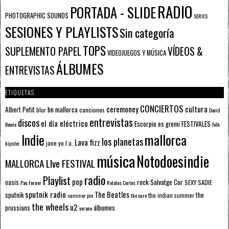
RADIO
PORTADA - SLIDE
PHOTOGRAPHIC SOUNDS
SERIES
SESIONES Y PLAYLISTS
Sin categoría
TOPS
SUPLEMENTO PAPEL
VÍDEOS &
VIDEOJUEGOS Y MÚSICA
ÁLBUMES
ENTREVISTAS
ETIQUETAS
CONCIERTOS
ceremoney
cultura
Albert Petit
bn mallorca
blur
canciones
David
entrevistas
discos
el día eléctrico
Escorpio
FESTIVALES
es gremi
Bowie
folk
mallorca
Indie
los planetas
Lava fizz
jane yo
l.a.
hipster
música
Notodoesindie
MALLORCA LIve FESTIVAL
radio
Playlist
pop
rock
Salvatge Cor
oasis
SEXY SADIE
Pau Forner
Relatos Cortos
sputnik radio
The Beatles
sputnik
the
the indian summer
summer pie
the cure
the wheels
u2
álbumes
prussians
verano