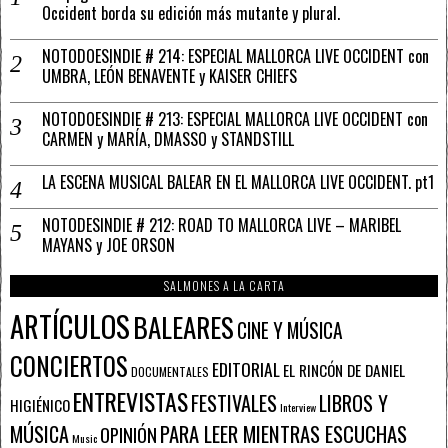
Occident borda su edición más mutante y plural.
NOTODOESINDIE # 214: ESPECIAL MALLORCA LIVE OCCIDENT con
UMBRA, LEÓN BENAVENTE y KAISER CHIEFS
NOTODOESINDIE # 213: ESPECIAL MALLORCA LIVE OCCIDENT con
CARMEN y MARÍA, DMASSO y STANDSTILL
LA ESCENA MUSICAL BALEAR EN EL MALLORCA LIVE OCCIDENT. pt1
NOTODESINDIE # 212: ROAD TO MALLORCA LIVE – MARIBEL
MAYANS y JOE ORSON
SALMONES A LA CARTA
ARTÍCULOS
BALEARES
CINE Y MÚSICA
CONCIERTOS
EDITORIAL
EL RINCÓN DE DANIEL
DOCUMENTALES
ENTREVISTAS
FESTIVALES
LIBROS Y
HIGIÉNICO
Interview
PARA LEER MIENTRAS ESCUCHAS
MÚSICA
OPINIÓN
Music