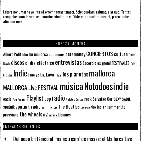
Labore nonumes te vel, vis id errem tantas tempor. Solet quidam salutatus at quo. Tantas
comprehensam te sea, usu sanctus similique ei. Viderer admodum mea et, probo tantas
alienum ne vim.
NUBE SALMONERA
CONCIERTOS
ceremoney
cultura
Albert Petit
bn mallorca
blur
canciones
David
entrevistas
discos
el día eléctrico
Escorpio
FESTIVALES
es gremi
Bowie
folk
mallorca
Indie
los planetas
Lava fizz
jane yo
l.a.
hipster
música
Notodoesindie
MALLORCA LIve FESTIVAL
radio
Playlist
pop
rock
Salvatge Cor
oasis
SEXY SADIE
Pau Forner
Relatos Cortos
sputnik radio
The Beatles
sputnik
the
the indian summer
summer pie
the cure
the wheels
u2
álbumes
prussians
verano
ENTRADAS RECIENTES
Del pogo británico al ‘mainstream’ de masas: el Mallorca Live