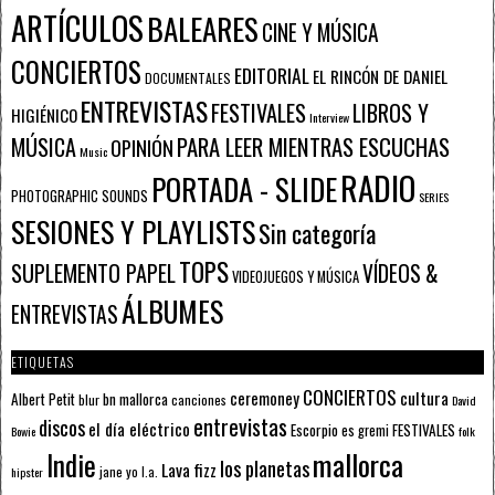
ARTÍCULOS
BALEARES
CINE Y MÚSICA
CONCIERTOS
EDITORIAL
EL RINCÓN DE DANIEL
DOCUMENTALES
ENTREVISTAS
FESTIVALES
LIBROS Y
HIGIÉNICO
Interview
PARA LEER MIENTRAS ESCUCHAS
MÚSICA
OPINIÓN
Music
RADIO
PORTADA - SLIDE
PHOTOGRAPHIC SOUNDS
SERIES
SESIONES Y PLAYLISTS
Sin categoría
TOPS
SUPLEMENTO PAPEL
VÍDEOS &
VIDEOJUEGOS Y MÚSICA
ÁLBUMES
ENTREVISTAS
ETIQUETAS
CONCIERTOS
ceremoney
cultura
Albert Petit
bn mallorca
blur
canciones
David
entrevistas
discos
el día eléctrico
Escorpio
FESTIVALES
es gremi
Bowie
folk
mallorca
Indie
los planetas
Lava fizz
jane yo
l.a.
hipster