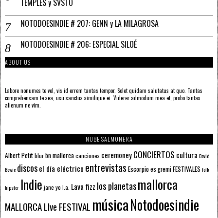
TEMPLES y SVSTO
NOTODOESINDIE # 207: GENN y LA MILAGROSA
NOTODOESINDIE # 206: ESPECIAL SILOÉ
ABOUT US
Labore nonumes te vel, vis id errem tantas tempor. Solet quidam salutatus at quo. Tantas
comprehensam te sea, usu sanctus similique ei. Viderer admodum mea et, probo tantas
alienum ne vim.
NUBE SALMONERA
CONCIERTOS
ceremoney
cultura
Albert Petit
bn mallorca
blur
canciones
David
entrevistas
discos
el día eléctrico
Escorpio
FESTIVALES
es gremi
Bowie
folk
mallorca
Indie
los planetas
Lava fizz
jane yo
l.a.
hipster
música
Notodoesindie
MALLORCA LIve FESTIVAL