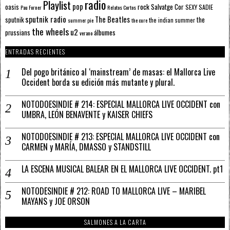
radio
Playlist
pop
rock
Salvatge Cor
oasis
SEXY SADIE
Pau Forner
Relatos Cortos
sputnik radio
The Beatles
sputnik
the
the indian summer
summer pie
the cure
the wheels
u2
álbumes
prussians
verano
ENTRADAS RECIENTES
Del pogo británico al ‘mainstream’ de masas: el Mallorca Live
Occident borda su edición más mutante y plural.
NOTODOESINDIE # 214: ESPECIAL MALLORCA LIVE OCCIDENT con
UMBRA, LEÓN BENAVENTE y KAISER CHIEFS
NOTODOESINDIE # 213: ESPECIAL MALLORCA LIVE OCCIDENT con
CARMEN y MARÍA, DMASSO y STANDSTILL
LA ESCENA MUSICAL BALEAR EN EL MALLORCA LIVE OCCIDENT. pt1
NOTODESINDIE # 212: ROAD TO MALLORCA LIVE – MARIBEL
MAYANS y JOE ORSON
SALMONES A LA CARTA