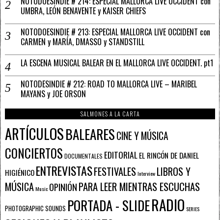
NOTODOESINDIE # 214: ESPECIAL MALLORCA LIVE OCCIDENT con
UMBRA, LEÓN BENAVENTE y KAISER CHIEFS
NOTODOESINDIE # 213: ESPECIAL MALLORCA LIVE OCCIDENT con
CARMEN y MARÍA, DMASSO y STANDSTILL
LA ESCENA MUSICAL BALEAR EN EL MALLORCA LIVE OCCIDENT. pt1
NOTODESINDIE # 212: ROAD TO MALLORCA LIVE – MARIBEL
MAYANS y JOE ORSON
SALMONES A LA CARTA
ARTÍCULOS
BALEARES
CINE Y MÚSICA
CONCIERTOS
EDITORIAL
EL RINCÓN DE DANIEL
DOCUMENTALES
ENTREVISTAS
FESTIVALES
LIBROS Y
HIGIÉNICO
Interview
PARA LEER MIENTRAS ESCUCHAS
MÚSICA
OPINIÓN
Music
RADIO
PORTADA - SLIDE
PHOTOGRAPHIC SOUNDS
SERIES