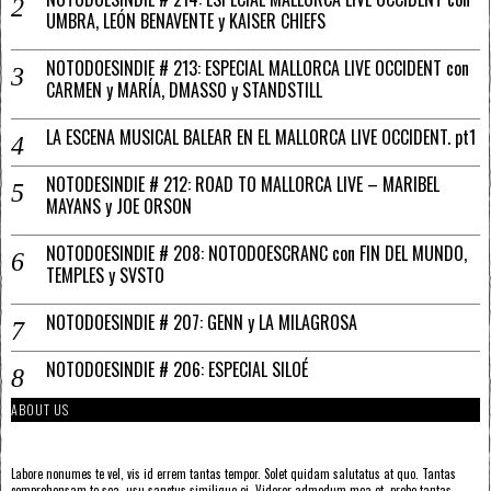
UMBRA, LEÓN BENAVENTE y KAISER CHIEFS
NOTODOESINDIE # 213: ESPECIAL MALLORCA LIVE OCCIDENT con
CARMEN y MARÍA, DMASSO y STANDSTILL
LA ESCENA MUSICAL BALEAR EN EL MALLORCA LIVE OCCIDENT. pt1
NOTODESINDIE # 212: ROAD TO MALLORCA LIVE – MARIBEL
MAYANS y JOE ORSON
NOTODOESINDIE # 208: NOTODOESCRANC con FIN DEL MUNDO,
TEMPLES y SVSTO
NOTODOESINDIE # 207: GENN y LA MILAGROSA
NOTODOESINDIE # 206: ESPECIAL SILOÉ
ABOUT US
Labore nonumes te vel, vis id errem tantas tempor. Solet quidam salutatus at quo. Tantas
comprehensam te sea, usu sanctus similique ei. Viderer admodum mea et, probo tantas