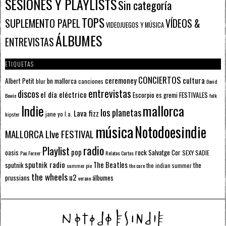
SESIONES Y PLAYLISTS
Sin categoría
TOPS
SUPLEMENTO PAPEL
VÍDEOS &
VIDEOJUEGOS Y MÚSICA
ÁLBUMES
ENTREVISTAS
ETIQUETAS
CONCIERTOS
ceremoney
cultura
Albert Petit
bn mallorca
blur
canciones
David
entrevistas
discos
el día eléctrico
Escorpio
FESTIVALES
es gremi
Bowie
folk
mallorca
Indie
los planetas
Lava fizz
jane yo
l.a.
hipster
música
Notodoesindie
MALLORCA LIve FESTIVAL
radio
Playlist
pop
rock
Salvatge Cor
oasis
SEXY SADIE
Pau Forner
Relatos Cortos
sputnik radio
The Beatles
sputnik
the
the indian summer
summer pie
the cure
the wheels
u2
álbumes
prussians
verano