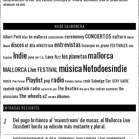
alienum ne vim.
NUBE SALMONERA
CONCIERTOS
ceremoney
cultura
Albert Petit
bn mallorca
blur
canciones
David
entrevistas
discos
el día eléctrico
Escorpio
FESTIVALES
es gremi
Bowie
folk
mallorca
Indie
los planetas
Lava fizz
jane yo
l.a.
hipster
música
Notodoesindie
MALLORCA LIve FESTIVAL
radio
Playlist
pop
rock
Salvatge Cor
oasis
SEXY SADIE
Pau Forner
Relatos Cortos
sputnik radio
The Beatles
sputnik
the
the indian summer
summer pie
the cure
the wheels
u2
álbumes
prussians
verano
ENTRADAS RECIENTES
Del pogo británico al ‘mainstream’ de masas: el Mallorca Live
Occident borda su edición más mutante y plural.