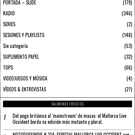
PORTADA – SLIDE
179
RADIO
346
SERIES
2
SESIONES Y PLAYLISTS
148
Sin categoría
53
SUPLEMENTO PAPEL
32
TOPS
66
VIDEOJUEGOS Y MÚSICA
4
VÍDEOS & ENTREVISTAS
27
SALMONES FRESCOS
Del pogo británico al ‘mainstream’ de masas: el Mallorca Live
Occident borda su edición más mutante y plural.
NOTODOESINDIE # 214: ESPECIAL MALLORCA LIVE OCCIDENT con