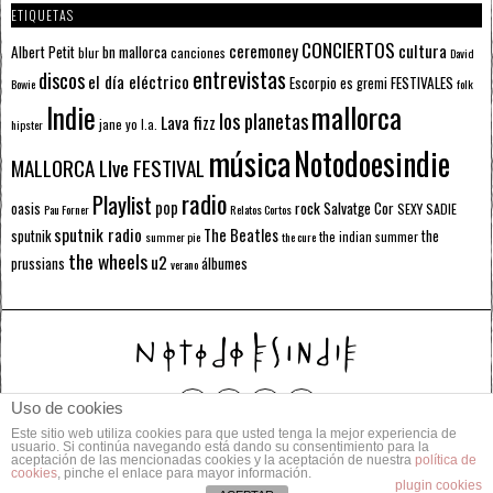
ETIQUETAS
CONCIERTOS
ceremoney
cultura
Albert Petit
bn mallorca
blur
canciones
David
entrevistas
discos
el día eléctrico
Escorpio
FESTIVALES
es gremi
Bowie
folk
mallorca
Indie
los planetas
Lava fizz
jane yo
l.a.
hipster
música
Notodoesindie
MALLORCA LIve FESTIVAL
radio
Playlist
pop
rock
Salvatge Cor
oasis
SEXY SADIE
Pau Forner
Relatos Cortos
sputnik radio
The Beatles
sputnik
the
the indian summer
summer pie
the cure
the wheels
u2
álbumes
prussians
verano
Uso de cookies
Este sitio web utiliza cookies para que usted tenga la mejor experiencia de
© 2014 Todos los derechos reservados.
usuario. Si continúa navegando está dando su consentimiento para la
aceptación de las mencionadas cookies y la aceptación de nuestra
política de
cookies
, pinche el enlace para mayor información.
POLÍTICA DE PRIVACIDAD
CONTACTO
plugin cookies