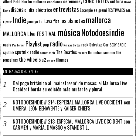
CONCIERTOS
ceremoney
cultura
Albert Petit
bn mallorca
blur
canciones
David
entrevistas
discos
el día eléctrico
Escorpio
FESTIVALES
es gremi
Bowie
folk
mallorca
Indie
los planetas
Lava fizz
jane yo
l.a.
hipster
música
Notodoesindie
MALLORCA LIve FESTIVAL
radio
Playlist
pop
rock
Salvatge Cor
oasis
SEXY SADIE
Pau Forner
Relatos Cortos
sputnik radio
The Beatles
sputnik
the
the indian summer
summer pie
the cure
the wheels
u2
álbumes
prussians
verano
ENTRADAS RECIENTES
Del pogo británico al ‘mainstream’ de masas: el Mallorca Live
Occident borda su edición más mutante y plural.
NOTODOESINDIE # 214: ESPECIAL MALLORCA LIVE OCCIDENT con
UMBRA, LEÓN BENAVENTE y KAISER CHIEFS
NOTODOESINDIE # 213: ESPECIAL MALLORCA LIVE OCCIDENT con
CARMEN y MARÍA, DMASSO y STANDSTILL