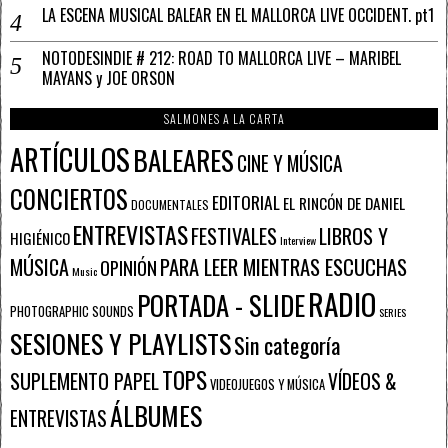
LA ESCENA MUSICAL BALEAR EN EL MALLORCA LIVE OCCIDENT. pt1
NOTODESINDIE # 212: ROAD TO MALLORCA LIVE – MARIBEL
MAYANS y JOE ORSON
SALMONES A LA CARTA
ARTÍCULOS
BALEARES
CINE Y MÚSICA
CONCIERTOS
EDITORIAL
EL RINCÓN DE DANIEL
DOCUMENTALES
ENTREVISTAS
FESTIVALES
LIBROS Y
HIGIÉNICO
Interview
PARA LEER MIENTRAS ESCUCHAS
MÚSICA
OPINIÓN
Music
RADIO
PORTADA - SLIDE
PHOTOGRAPHIC SOUNDS
SERIES
SESIONES Y PLAYLISTS
Sin categoría
TOPS
SUPLEMENTO PAPEL
VÍDEOS &
VIDEOJUEGOS Y MÚSICA
ÁLBUMES
ENTREVISTAS