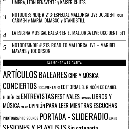
UMBRA, LEÓN BENAVENTE y KAISER CHIEFS
NOTODOESINDIE # 213: ESPECIAL MALLORCA LIVE OCCIDENT con
CARMEN y MARÍA, DMASSO y STANDSTILL
LA ESCENA MUSICAL BALEAR EN EL MALLORCA LIVE OCCIDENT. pt1
NOTODESINDIE # 212: ROAD TO MALLORCA LIVE – MARIBEL
MAYANS y JOE ORSON
SALMONES A LA CARTA
ARTÍCULOS
BALEARES
CINE Y MÚSICA
CONCIERTOS
EDITORIAL
EL RINCÓN DE DANIEL
DOCUMENTALES
ENTREVISTAS
FESTIVALES
LIBROS Y
HIGIÉNICO
Interview
PARA LEER MIENTRAS ESCUCHAS
MÚSICA
OPINIÓN
Music
RADIO
PORTADA - SLIDE
PHOTOGRAPHIC SOUNDS
SERIES
SESIONES Y PLAYLISTS
Sin categoría