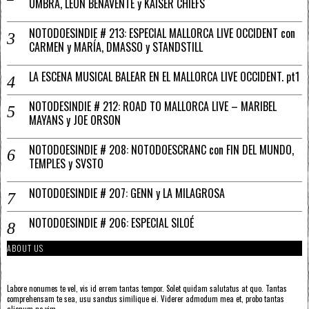
UMBRA, LEÓN BENAVENTE y KAISER CHIEFS
NOTODOESINDIE # 213: ESPECIAL MALLORCA LIVE OCCIDENT con
CARMEN y MARÍA, DMASSO y STANDSTILL
LA ESCENA MUSICAL BALEAR EN EL MALLORCA LIVE OCCIDENT. pt1
NOTODESINDIE # 212: ROAD TO MALLORCA LIVE – MARIBEL
MAYANS y JOE ORSON
NOTODOESINDIE # 208: NOTODOESCRANC con FIN DEL MUNDO,
TEMPLES y SVSTO
NOTODOESINDIE # 207: GENN y LA MILAGROSA
NOTODOESINDIE # 206: ESPECIAL SILOÉ
ABOUT US
Labore nonumes te vel, vis id errem tantas tempor. Solet quidam salutatus at quo. Tantas
comprehensam te sea, usu sanctus similique ei. Viderer admodum mea et, probo tantas