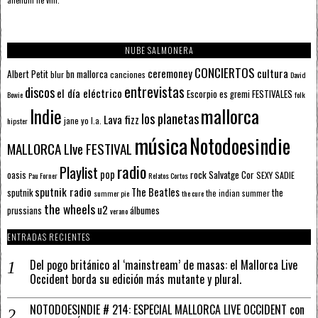
alienum ne vim.
NUBE SALMONERA
CONCIERTOS
ceremoney
cultura
Albert Petit
bn mallorca
blur
canciones
David
entrevistas
discos
el día eléctrico
Escorpio
FESTIVALES
es gremi
Bowie
folk
mallorca
Indie
los planetas
Lava fizz
jane yo
l.a.
hipster
música
Notodoesindie
MALLORCA LIve FESTIVAL
radio
Playlist
pop
rock
Salvatge Cor
oasis
SEXY SADIE
Pau Forner
Relatos Cortos
sputnik radio
The Beatles
sputnik
the
the indian summer
summer pie
the cure
the wheels
u2
álbumes
prussians
verano
ENTRADAS RECIENTES
Del pogo británico al ‘mainstream’ de masas: el Mallorca Live
Occident borda su edición más mutante y plural.
NOTODOESINDIE # 214: ESPECIAL MALLORCA LIVE OCCIDENT con