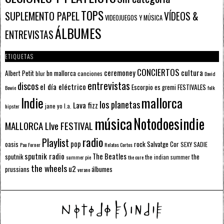
TOPS
SUPLEMENTO PAPEL
VÍDEOS &
VIDEOJUEGOS Y MÚSICA
ÁLBUMES
ENTREVISTAS
ETIQUETAS
CONCIERTOS
ceremoney
cultura
Albert Petit
bn mallorca
blur
canciones
David
entrevistas
discos
el día eléctrico
Escorpio
FESTIVALES
es gremi
Bowie
folk
mallorca
Indie
los planetas
Lava fizz
jane yo
l.a.
hipster
música
Notodoesindie
MALLORCA LIve FESTIVAL
radio
Playlist
pop
rock
Salvatge Cor
oasis
SEXY SADIE
Pau Forner
Relatos Cortos
sputnik radio
The Beatles
sputnik
the
the indian summer
summer pie
the cure
the wheels
u2
álbumes
prussians
verano