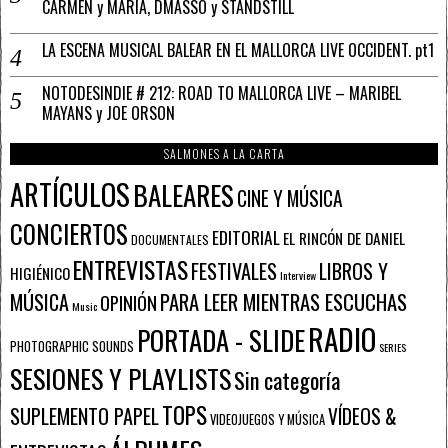
CARMEN y MARÍA, DMASSO y STANDSTILL
LA ESCENA MUSICAL BALEAR EN EL MALLORCA LIVE OCCIDENT. pt1
NOTODESINDIE # 212: ROAD TO MALLORCA LIVE – MARIBEL
MAYANS y JOE ORSON
SALMONES A LA CARTA
ARTÍCULOS
BALEARES
CINE Y MÚSICA
CONCIERTOS
EDITORIAL
EL RINCÓN DE DANIEL
DOCUMENTALES
ENTREVISTAS
FESTIVALES
LIBROS Y
HIGIÉNICO
Interview
PARA LEER MIENTRAS ESCUCHAS
MÚSICA
OPINIÓN
Music
RADIO
PORTADA - SLIDE
PHOTOGRAPHIC SOUNDS
SERIES
SESIONES Y PLAYLISTS
Sin categoría
TOPS
SUPLEMENTO PAPEL
VÍDEOS &
VIDEOJUEGOS Y MÚSICA