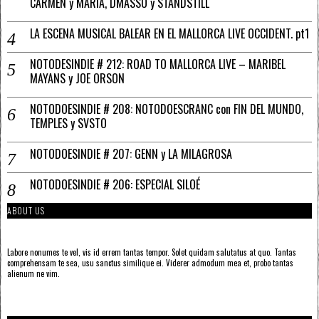
CARMEN y MARÍA, DMASSO y STANDSTILL
LA ESCENA MUSICAL BALEAR EN EL MALLORCA LIVE OCCIDENT. pt1
NOTODESINDIE # 212: ROAD TO MALLORCA LIVE – MARIBEL
MAYANS y JOE ORSON
NOTODOESINDIE # 208: NOTODOESCRANC con FIN DEL MUNDO,
TEMPLES y SVSTO
NOTODOESINDIE # 207: GENN y LA MILAGROSA
NOTODOESINDIE # 206: ESPECIAL SILOÉ
ABOUT US
Labore nonumes te vel, vis id errem tantas tempor. Solet quidam salutatus at quo. Tantas
comprehensam te sea, usu sanctus similique ei. Viderer admodum mea et, probo tantas
alienum ne vim.