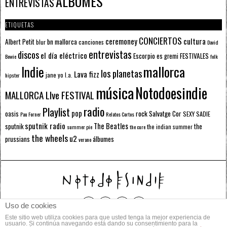
ÁLBUMES
ENTREVISTAS
ETIQUETAS
CONCIERTOS
ceremoney
cultura
Albert Petit
bn mallorca
blur
canciones
David
entrevistas
discos
el día eléctrico
Escorpio
FESTIVALES
es gremi
Bowie
folk
mallorca
Indie
los planetas
Lava fizz
jane yo
l.a.
hipster
música
Notodoesindie
MALLORCA LIve FESTIVAL
radio
Playlist
pop
rock
Salvatge Cor
oasis
SEXY SADIE
Pau Forner
Relatos Cortos
sputnik radio
The Beatles
sputnik
the
the indian summer
summer pie
the cure
the wheels
u2
álbumes
prussians
verano
Uso de cookies
Este sitio web utiliza cookies para que usted tenga la mejor experiencia de
© 2014 Todos los derechos reservados.
usuario. Si continúa navegando está dando su consentimiento para la