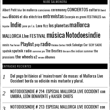
NUBE SALMONERA
CONCIERTOS
ceremoney
cultura
Albert Petit
bn mallorca
blur
canciones
David
entrevistas
discos
el día eléctrico
Escorpio
FESTIVALES
es gremi
Bowie
folk
mallorca
Indie
los planetas
Lava fizz
jane yo
l.a.
hipster
música
Notodoesindie
MALLORCA LIve FESTIVAL
radio
Playlist
pop
rock
Salvatge Cor
oasis
SEXY SADIE
Pau Forner
Relatos Cortos
sputnik radio
The Beatles
sputnik
the
the indian summer
summer pie
the cure
the wheels
u2
álbumes
prussians
verano
ENTRADAS RECIENTES
Del pogo británico al ‘mainstream’ de masas: el Mallorca Live
Occident borda su edición más mutante y plural.
NOTODOESINDIE # 214: ESPECIAL MALLORCA LIVE OCCIDENT con
UMBRA, LEÓN BENAVENTE y KAISER CHIEFS
NOTODOESINDIE # 213: ESPECIAL MALLORCA LIVE OCCIDENT con