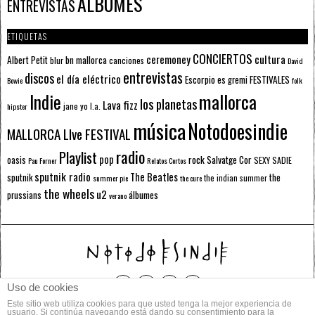
ÁLBUMES
ENTREVISTAS
ETIQUETAS
CONCIERTOS
ceremoney
cultura
Albert Petit
bn mallorca
blur
canciones
David
entrevistas
discos
el día eléctrico
Escorpio
FESTIVALES
es gremi
Bowie
folk
mallorca
Indie
los planetas
Lava fizz
jane yo
l.a.
hipster
música
Notodoesindie
MALLORCA LIve FESTIVAL
radio
Playlist
pop
rock
Salvatge Cor
oasis
SEXY SADIE
Pau Forner
Relatos Cortos
sputnik radio
The Beatles
sputnik
the
the indian summer
summer pie
the cure
the wheels
u2
álbumes
prussians
verano
Uso de cookies
Este sitio web utiliza cookies para que usted tenga la mejor experiencia de
© 2014 Todos los derechos reservados.
usuario. Si continúa navegando está dando su consentimiento para la