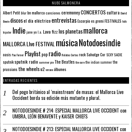
NUBE SALMONERA
CONCIERTOS
ceremoney
cultura
Albert Petit
bn mallorca
blur
canciones
David
entrevistas
discos
el día eléctrico
Escorpio
FESTIVALES
es gremi
Bowie
folk
mallorca
Indie
los planetas
Lava fizz
jane yo
l.a.
hipster
música
Notodoesindie
MALLORCA LIve FESTIVAL
radio
Playlist
pop
rock
Salvatge Cor
oasis
SEXY SADIE
Pau Forner
Relatos Cortos
sputnik radio
The Beatles
sputnik
the
the indian summer
summer pie
the cure
the wheels
u2
álbumes
prussians
verano
ENTRADAS RECIENTES
Del pogo británico al ‘mainstream’ de masas: el Mallorca Live
Occident borda su edición más mutante y plural.
NOTODOESINDIE # 214: ESPECIAL MALLORCA LIVE OCCIDENT con
UMBRA, LEÓN BENAVENTE y KAISER CHIEFS
NOTODOESINDIE # 213: ESPECIAL MALLORCA LIVE OCCIDENT con