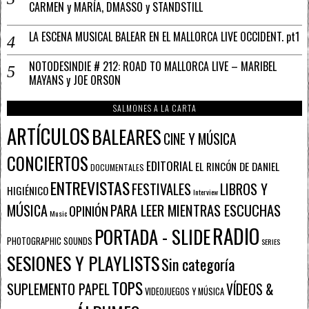
CARMEN y MARÍA, DMASSO y STANDSTILL
LA ESCENA MUSICAL BALEAR EN EL MALLORCA LIVE OCCIDENT. pt1
NOTODESINDIE # 212: ROAD TO MALLORCA LIVE – MARIBEL
MAYANS y JOE ORSON
SALMONES A LA CARTA
ARTÍCULOS
BALEARES
CINE Y MÚSICA
CONCIERTOS
EDITORIAL
EL RINCÓN DE DANIEL
DOCUMENTALES
ENTREVISTAS
FESTIVALES
LIBROS Y
HIGIÉNICO
Interview
PARA LEER MIENTRAS ESCUCHAS
MÚSICA
OPINIÓN
Music
RADIO
PORTADA - SLIDE
PHOTOGRAPHIC SOUNDS
SERIES
SESIONES Y PLAYLISTS
Sin categoría
TOPS
SUPLEMENTO PAPEL
VÍDEOS &
VIDEOJUEGOS Y MÚSICA