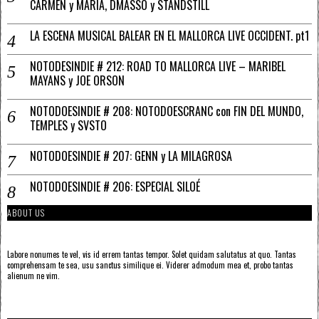
CARMEN y MARÍA, DMASSO y STANDSTILL
LA ESCENA MUSICAL BALEAR EN EL MALLORCA LIVE OCCIDENT. pt1
NOTODESINDIE # 212: ROAD TO MALLORCA LIVE – MARIBEL
MAYANS y JOE ORSON
NOTODOESINDIE # 208: NOTODOESCRANC con FIN DEL MUNDO,
TEMPLES y SVSTO
NOTODOESINDIE # 207: GENN y LA MILAGROSA
NOTODOESINDIE # 206: ESPECIAL SILOÉ
ABOUT US
Labore nonumes te vel, vis id errem tantas tempor. Solet quidam salutatus at quo. Tantas
comprehensam te sea, usu sanctus similique ei. Viderer admodum mea et, probo tantas
alienum ne vim.